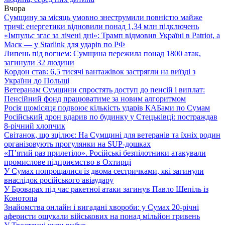
Вчора
Сумщину за місяць умовно знеструмили повністю майже
тричі: енергетики відновили понад 1,34 млн підключень
«Імпульс згас за лічені дні»: Трамп відмовив Україні в Patriot, а
Маск — у Starlink для ударів по РФ
Липень під вогнем: Сумщина пережила понад 1800 атак,
загинули 32 людини
Кордон став: 6,5 тисячі вантажівок застрягли на виїзді з
України до Польщі
Ветеранам Сумщини спростять доступ до пенсій і виплат:
Пенсійний фонд працюватиме за новим алгоритмом
Росія щомісяця подвоює кількість ударів КАБами по Сумам
Російський дрон вдарив по будинку у Стецьківці: постраждав
8-річний хлопчик
Світанок, що зцілює: На Сумщині для ветеранів та їхніх родин
організовують прогулянки на SUP-дошках
«П’ятий раз прилетіло». Російські безпілотники атакували
промислове підприємство в Охтирці
У Сумах попрощалися із двома сестричками, які загинули
внаслідок російського авіаудару
У Броварах під час ракетної атаки загинув Павло Шепіль із
Конотопа
Знайомства онлайн і вигадані хвороби: у Сумах 20-річні
аферисти ошукали військових на понад мільйон гривень