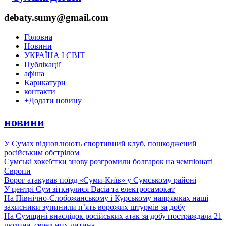
debaty.sumy@gmail.com
Головна
Новини
УКРАЇНА І СВІТ
Публікації
афіша
Карикатури
контакти
+
Додати новину
новини
У Сумах відновлюють спортивний клуб, пошкоджений
російським обстрілом
Сумські хокеїстки знову розгромили болгарок на чемпіонаті
Європи
Ворог атакував поїзд «Суми-Київ» у Сумському районі
У центрі Сум зіткнулися Dacia та електросамокат
На Північно-Слобожанському і Курському напрямках наші
захисники зупинили п’ять ворожих штурмів за добу
На Сумщині внаслідок російських атак за добу постраждала 21
людина, серед них дитина