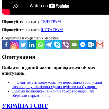
Підписуйтесь
на нас у
ТЕЛЕГРАМ
Підписуйтесь
на нас в
ІНСТАГРАМ
Поділитися в соціальних мережах
Опитування
Вибачте, в даний час не проводиться ніяких
опитувань.
←
Судитимуть подружжя, яке передавало ворогу дані
про оборону північно-східних рубежів на Сумщині
Сумські поліцейські викрили трьох громадян, які
зберігали наркотики
→
УКРАЇНА І СВІТ