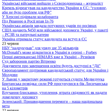
Українські військові вийшли з Сєвєродонецька – журналіст
Кремль відреагував на кандидатство України в ЄС: “головне,
аби не було проблем для РФ”
У Херсоні підірвали колаборанта
Під Рязанню в Росії впав Іл-76
Українська авіація завдала потужних ударів по росіянах
США надають $450 млн військової допомоги Україні, у пакеті
– РСЗВ та патрульні катери
Україна отримала статус кандидата на вступ в ЄС
23 червня
НБУ “надрукував” для уряду ще 35 мільярдів
McDonald’s може відкритися в Україні в серпні – Forbes
Перші американські HIMARS вже в Україні – Резніков
Суд заборонив партію Вітренко
Документи про завершення освіти будуть доступні в “Дії”
Європарламент підтримав кандидатський статус для України і
Молдови
У Львові у закритому режимі готуються судити Медведчука
Британська розвідка: сили РФ просунулися в бік Лисичанська
на 5 кілометрів
Влучання блискавки, утоплення, втрата свідомості: як надати
домедичну допомогу
Зеленський: Пришвидшення перемоги – наша національна
мета
22 червня