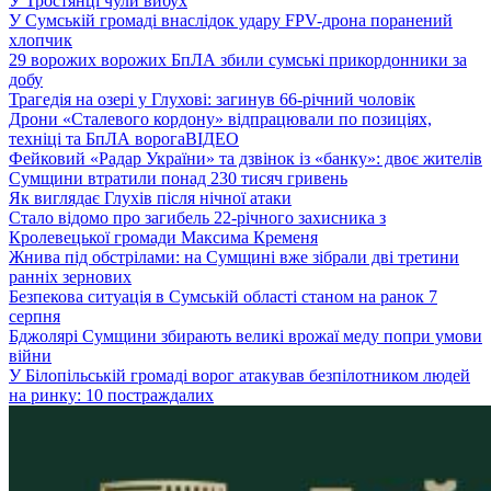
У Тростянці чули вибух
У Сумській громаді внаслідок удару FPV-дрона поранений
хлопчик
29 ворожих ворожих БпЛА збили сумські прикордонники за
добу
Трагедія на озері у Глухові: загинув 66-річний чоловік
Дрони «Сталевого кордону» відпрацювали по позиціях,
техніці та БпЛА ворога
ВІДЕО
Фейковий «Радар України» та дзвінок із «банку»: двоє жителів
Сумщини втратили понад 230 тисяч гривень
Як виглядає Глухів після нічної атаки
Стало відомо про загибель 22-річного захисника з
Кролевецької громади Максима Кременя
Жнива під обстрілами: на Сумщині вже зібрали дві третини
ранніх зернових
Безпекова ситуація в Сумській області станом на ранок 7
серпня
Бджолярі Сумщини збирають великі врожаї меду попри умови
війни
У Білопільській громаді ворог атакував безпілотником людей
на ринку: 10 постраждалих