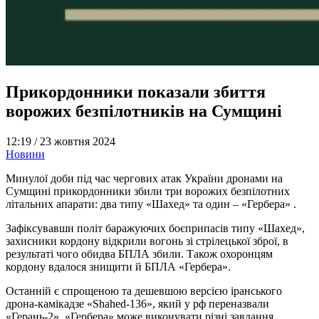
Прикордонники показали збиття
ворожих безпілотників на Сумщині
12:19 /
23 жовтня 2024
Новини
Минулої доби під час чергових атак України дронами на
Сумщині прикордонники збили три ворожих безпілотних
літальних апарати: два типу «Шахед» та один – «Гербера» .
Зафіксувавши політ баражуючих боєприпасів типу «Шахед»,
захисники кордону відкрили вогонь зі стрілецької зброї, в
результаті чого обидва БПЛА збили. Також охоронцям
кордону вдалося знищити й БПЛА «Гербера».
Останній є спрощеною та дешевшою версією іранського
дрона-камікадзе «Shahed-136», який у рф переназвали
«Герань-2». «Гербера» може виконувати різні завдання,