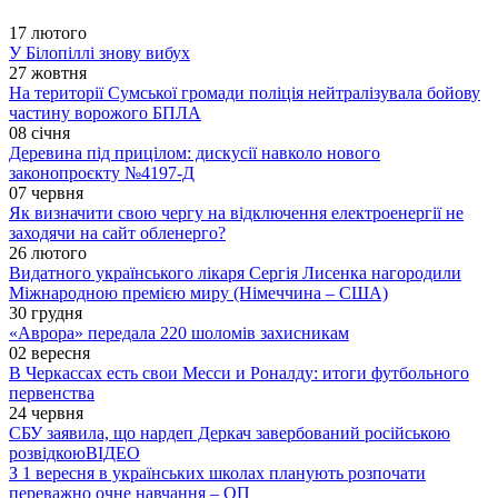
17 лютого
У Білопіллі знову вибух
27 жовтня
На території Сумської громади поліція нейтралізувала бойову
частину ворожого БПЛА
08 січня
Деревина під прицілом: дискусії навколо нового
законопроєкту №4197-Д
07 червня
Як визначити свою чергу на відключення електроенергії не
заходячи на сайт обленерго?
26 лютого
Видатного українського лікаря Сергія Лисенка нагородили
Міжнародною премією миру (Німеччина – США)
30 грудня
«Аврора» передала 220 шоломів захисникам
02 вересня
В Черкассах есть свои Месси и Роналду: итоги футбольного
первенства
24 червня
СБУ заявила, що нардеп Деркач завербований російською
розвідкою
ВІДЕО
З 1 вересня в українських школах планують розпочати
переважно очне навчання – ОП