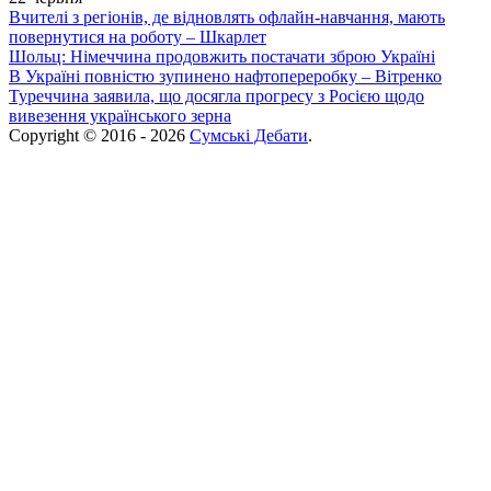
Вчителі з регіонів, де відновлять офлайн-навчання, мають
повернутися на роботу – Шкарлет
Шольц: Німеччина продовжить постачати зброю Україні
В Україні повністю зупинено нафтопереробку – Вітренко
Туреччина заявила, що досягла прогресу з Росією щодо
вивезення українського зерна
Copyright © 2016 - 2026
Сумські Дебати
.