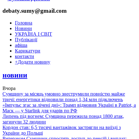
debaty.sumy@gmail.com
Головна
Новини
УКРАЇНА І СВІТ
Публікації
афіша
Карикатури
контакти
+
Додати новину
новини
Вчора
Сумщину за місяць умовно знеструмили повністю майже
тричі: енергетики відновили понад 1,34 млн підключень
«Імпульс згас за лічені дні»: Трамп відмовив Україні в Patriot, а
Маск — у Starlink для ударів по РФ
Липень під вогнем: Сумщина пережила понад 1800 атак,
загинули 32 людини
Кордон став: 6,5 тисячі вантажівок застрягли на виїзді з
України до Польщі
Ветеранам Сумщини спростять доступ до пенсій і виплат: