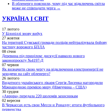
В обленерго пояснили, чому під час відключень світла
може не співпадати черга
→
УКРАЇНА І СВІТ
17 лютого
У Білопіллі знову вибух
27 жовтня
На території Сумської громади поліція нейтралізувала бойову
частину ворожого БПЛА
08 січня
Деревина під прицілом: дискусії навколо нового
законопроєкту №4197-Д
07 червня
Як визначити свою чергу на відключення електроенергії не
заходячи на сайт обленерго?
26 лютого
Видатного українського лікаря Сергія Лисенка нагородили
Міжнародною премією миру (Німеччина – США)
30 грудня
«Аврора» передала 220 шоломів захисникам
02 вересня
В Черкассах есть свои Месси и Роналду: итоги футбольного
первенства