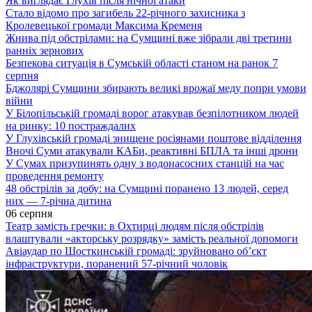
Як виглядає Глухів після нічної атаки
Стало відомо про загибель 22-річного захисника з
Кролевецької громади Максима Кременя
Жнива під обстрілами: на Сумщині вже зібрали дві третини
ранніх зернових
Безпекова ситуація в Сумській області станом на ранок 7
серпня
Бджолярі Сумщини збирають великі врожаї меду попри умови
війни
У Білопільській громаді ворог атакував безпілотником людей
на ринку: 10 постраждалих
У Глухівській громаді знищене росіянами поштове відділення
Вночі Суми атакували КАБи, реактивні БПЛА та інші дрони
У Сумах призупинять одну з водонасосних станцій на час
проведення ремонту
48 обстрілів за добу: на Сумщині поранено 13 людей, серед
них — 7-річна дитина
06 серпня
Театр замість гречки: в Охтирці людям після обстрілів
влаштували «акторську розрядку» замість реальної допомоги
Авіаудар по Шосткинській громаді: зруйновано об’єкт
інфраструктури, поранений 57-річний чоловік