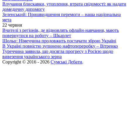
Влучання блискавки, утоплення, втрата свідомості: як надати
домедичну допомогу
Зеленський: Пришвидшення перемоги – наша національна
мета
22 червня
Вчителі з регіонів, де відновлять офлайн-навчання, мають
повернутися на роботу – Шкарлет
Шольц: Німеччина продовжить постачати зброю Україні
В Україні повністю зупинено нафтопереробку – Вітренко
Туреччина заявила, що досягла прогресу з Росією щодо
вивезення українського зерна
Copyright © 2016 - 2026
Сумські Дебати
.