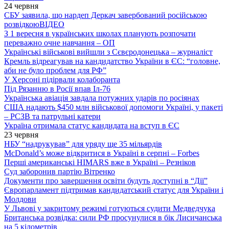
24 червня
СБУ заявила, що нардеп Деркач завербований російською
розвідкою
ВІДЕО
З 1 вересня в українських школах планують розпочати
переважно очне навчання – ОП
Українські військові вийшли з Сєвєродонецька – журналіст
Кремль відреагував на кандидатство України в ЄС: “головне,
аби не було проблем для РФ”
У Херсоні підірвали колаборанта
Під Рязанню в Росії впав Іл-76
Українська авіація завдала потужних ударів по росіянах
США надають $450 млн військової допомоги Україні, у пакеті
– РСЗВ та патрульні катери
Україна отримала статус кандидата на вступ в ЄС
23 червня
НБУ “надрукував” для уряду ще 35 мільярдів
McDonald’s може відкритися в Україні в серпні – Forbes
Перші американські HIMARS вже в Україні – Резніков
Суд заборонив партію Вітренко
Документи про завершення освіти будуть доступні в “Дії”
Європарламент підтримав кандидатський статус для України і
Молдови
У Львові у закритому режимі готуються судити Медведчука
Британська розвідка: сили РФ просунулися в бік Лисичанська
на 5 кілометрів