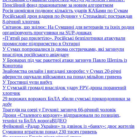
Пенсійний фонд працюватиме за новим алгоритмом
Росія щомісяця подвоює кількість ударів КАБами по Сумам
Російський дрон вдарив по будинку у Стецьківці: постраждав
8-річний хлопчик
Світанок, що зцілює: На Сумщині для ветеранів та їхніх родин
організовують прогулянки на SUP-дошках
«П’ятий раз прилетіло». Російські безпілотники атакували
промислове підприємство в Охтирці
У Сумах попрощалися із двома сестричками, які загинули
внаслідок російського авіаудару
У Броварах під час ракетної атаки загинув Павло Шепіль із
Конотопа
Знайомства онлайн і вигадані хвороби: у Сумах 20-річні
аферисти ошукали військових на понад мільйон гривень
У Тростянці чули вибух
У Сумській громаді внаслідок удару FPV-дрона поранений
хлопчик
29 ворожих ворожих БпЛА збили сумські прикордонники за
добу
Трагедія на озері у Глухові: загинув 66-річний чоловік
Дрони «Сталевого кордону» відпрацювали по позиціях,
техніці та БпЛА ворога
ВІДЕО
Фейковий «Радар України» та дзвінок із «банку»: двоє жителів
Сумщини втратили понад 230 тисяч гривень