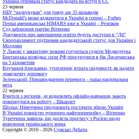
Україна отримала статус кандидата на вступ в ЄС
23 червня
НБУ “надрукував” для уряду ще 35 мільярдів
McDonald’s може відкритися в Україні в серпні – Forbes
Перші американські HIMARS вже в Україні – Резніков
Суд заборонив партію Вітренко
Документи про завершення освіти будуть доступні в “Дії”
Європарламент підтримав кандидатський статус для України і
Молдови
У Львові у закритому режимі готуються судити Медведчука
Британська розвідка: сили РФ просунулися в бік Лисичанська
на 5 кілометрів
Влучання блискавки, утоплення, втрата свідомості: як надати
домедичну допомогу
Зеленський: Пришвидшення перемоги – наша національна
мета
22 червня
Вчителі з регіонів, де відновлять офлайн-навчання, мають
повернутися на роботу – Шкарлет
Шольц: Німеччина продовжить постачати зброю Україні
В Україні повністю зупинено нафтопереробку – Вітренко
Туреччина заявила, що досягла прогресу з Росією щодо
вивезення українського зерна
Copyright © 2016 - 2026
Сумські Дебати
.