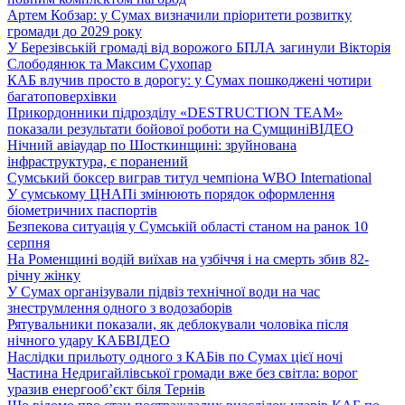
Артем Кобзар: у Сумах визначили пріоритети розвитку
громади до 2029 року
У Березівській громаді від ворожого БПЛА загинули Вікторія
Слободянюк та Максим Сухопар
КАБ влучив просто в дорогу: у Сумах пошкоджені чотири
багатоповерхівки
Прикордонники підрозділу «DESTRUCTION TEAM»
показали результати бойової роботи на Сумщині
ВІДЕО
Нічний авіаудар по Шосткинщині: зруйнована
інфраструктура, є поранений
Сумський боксер виграв титул чемпіона WBO International
У сумському ЦНАПі змінюють порядок оформлення
біометричних паспортів
Безпекова ситуація у Сумській області станом на ранок 10
серпня
На Роменщині водій виїхав на узбіччя і на смерть збив 82-
річну жінку
У Сумах організували підвіз технічної води на час
знеструмлення одного з водозаборів
Рятувальники показали, як деблокували чоловіка після
нічного удару КАБ
ВІДЕО
Наслідки прильоту одного з КАБів по Сумах цієї ночі
Частина Недригайлівської громади вже без світла: ворог
уразив енергооб’єкт біля Тернів