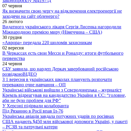
законопроєкту №4197-Д
07 червня
Як визначити свою чергу на відключення електроенергії не
заходячи на сайт обленерго?
26 лютого
Видатного українського лікаря Сергія Лисенка нагородили
Міжнародною премією миру (Німеччина – США)
30 грудня
«Аврора» передала 220 шоломів захисникам
02 вересня
В Черкассах есть свои Месси и Роналду: итоги футбольного
первенства
24 червня
СБУ заявила, що нардеп Деркач завербований російською
розвідкою
ВІДЕО
З 1 вересня в українських школах планують розпочати
переважно очне навчання – ОП
Українські військові вийшли з Сєвєродонецька – журналіст
Кремль відреагував на кандидатство України в ЄС: “головне,
аби не було проблем для РФ”
У Херсоні підірвали колаборанта
Під Рязанню в Росії впав Іл-76
Українська авіація завдала потужних ударів по росіянах
США надають $450 млн військової допомоги Україні, у пакеті
– РСЗВ та патрульні катери