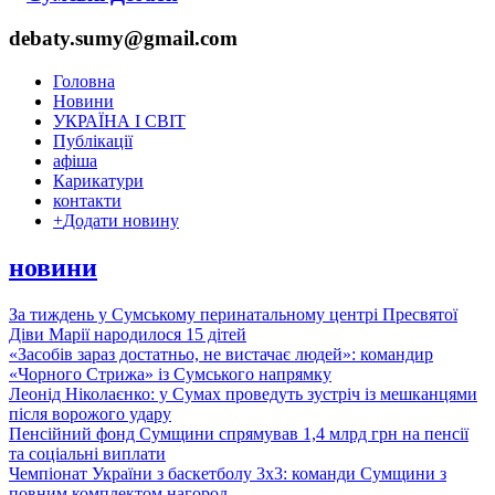
debaty.sumy@gmail.com
Головна
Новини
УКРАЇНА І СВІТ
Публікації
афіша
Карикатури
контакти
+
Додати новину
новини
За тиждень у Сумському перинатальному центрі Пресвятої
Діви Марії народилося 15 дітей
«Засобів зараз достатньо, не вистачає людей»: командир
«Чорного Стрижа» із Сумського напрямку
Леонід Ніколаєнко: у Сумах проведуть зустріч із мешканцями
після ворожого удару
Пенсійний фонд Сумщини спрямував 1,4 млрд грн на пенсії
та соціальні виплати
Чемпіонат України з баскетболу 3х3: команди Сумщини з
повним комплектом нагород