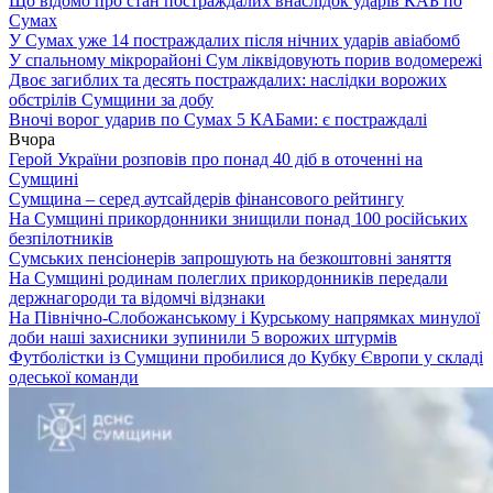
Що відомо про стан постраждалих внаслідок ударів КАБ по
Сумах
У Сумах уже 14 постраждалих після нічних ударів авіабомб
У спальному мікрорайоні Сум ліквідовують порив водомережі
Двоє загиблих та десять постраждалих: наслідки ворожих
обстрілів Сумщини за добу
Вночі ворог ударив по Сумах 5 КАБами: є постраждалі
Вчора
Герой України розповів про понад 40 діб в оточенні на
Сумщині
Сумщина – серед аутсайдерів фінансового рейтингу
На Сумщині прикордонники знищили понад 100 російських
безпілотників
Сумських пенсіонерів запрошують на безкоштовні заняття
На Сумщині родинам полеглих прикордонників передали
держнагороди та відомчі відзнаки
На Північно-Слобожанському і Курському напрямках минулої
доби наші захисники зупинили 5 ворожих штурмів
Футболістки із Сумщини пробилися до Кубку Європи у складі
одеської команди