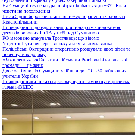
Футбольний півфінал у Сумах завершився бійкою
На Сумщині температура повітря підніметься до +37°. Коли
чекати на похолодання
Після 5 днів боротьби за життя помер поранений чоловік із
Краснопільщини
Прикордонні підрозділи знищили понад сім з половиною
десятків ворожих БпЛА у небі над Сумщиною
РФ масовано атакувала Тростянець: що відомо
У центрі Путивля через ворожу атаку загинула жінка
Поліцейські Охтирщини оперативно розшукали двох дітей та
повернули їх додому
«Захоплення» російськими військами Рижівки Білопільської
громади — це фейк
Двоє освітянок із Сумщини увійшли до ТОП-50 найкращих
учителів України
Прикордонники показали, як змушують замовкнути російські
гармати
ВІДЕО