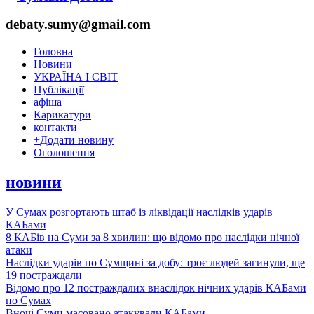
debaty.sumy@gmail.com
Головна
Новини
УКРАЇНА І СВІТ
Публікації
афіша
Карикатури
контакти
+
Додати новину
Оголошення
новини
У Сумах розгортають штаб із ліквідації наслідків ударів
КАБами
8 КАБів на Суми за 8 хвилин: що відомо про наслідки нічної
атаки
Наслідки ударів по Сумщині за добу: троє людей загинули, ще
19 постраждали
Відомо про 12 постраждалих внаслідок нічних ударів КАБами
по Сумах
Вночі Суми масовано атакували КАБами