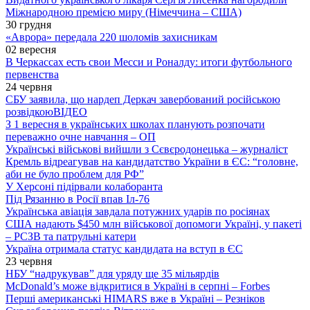
Міжнародною премією миру (Німеччина – США)
30 грудня
«Аврора» передала 220 шоломів захисникам
02 вересня
В Черкассах есть свои Месси и Роналду: итоги футбольного
первенства
24 червня
СБУ заявила, що нардеп Деркач завербований російською
розвідкою
ВІДЕО
З 1 вересня в українських школах планують розпочати
переважно очне навчання – ОП
Українські військові вийшли з Сєвєродонецька – журналіст
Кремль відреагував на кандидатство України в ЄС: “головне,
аби не було проблем для РФ”
У Херсоні підірвали колаборанта
Під Рязанню в Росії впав Іл-76
Українська авіація завдала потужних ударів по росіянах
США надають $450 млн військової допомоги Україні, у пакеті
– РСЗВ та патрульні катери
Україна отримала статус кандидата на вступ в ЄС
23 червня
НБУ “надрукував” для уряду ще 35 мільярдів
McDonald’s може відкритися в Україні в серпні – Forbes
Перші американські HIMARS вже в Україні – Резніков