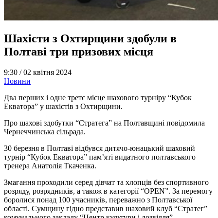
Шахісти з Охтирщини здобули в
Полтаві три призових місця
9:30 /
02 квітня 2024
Новини
Два перших і одне третє місце шахового турніру “Кубок
Екватора” у шахістів з Охтирщини.
Про шахові здобутки “Стратега” на Полтавщині повідомила
Чернеччинська сільрада.
30 березня в Полтаві відбувся дитячо-юнацький шаховий
турнір “Кубок Екватора” пам’яті видатного полтавського
тренера Анатолія Ткаченка.
Змагання проходили серед дівчат та хлопців без спортивного
розряду, розрядників, а також в категорії “OPEN”. За перемогу
боролися понад 100 учасників, переважно з Полтавської
області. Сумщину гідно представив шаховий клуб “Стратег”
комунального закладу “Центр культури і дозвілля”