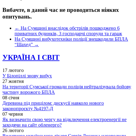
Вибачте, в даний час не проводиться ніяких
опитувань.
←
На Сумщині внаслідок обстрілів пошкоджено 6
приватних будинків, 3 господарчі споруди та гараж
На Сумщині вибухотехніки поліції знешкодили БПЛА
“Шахед”
→
УКРАЇНА І СВІТ
17 лютого
У Білопіллі знову вибух
27 жовтня
На території Сумської громади поліція нейтралізувала бойову
частину ворожого БПЛА
08 січня
Деревина під прицілом: дискусії навколо нового
законопроєкту №4197-Д
07 червня
Як визначити свою чергу на відключення електроенергії не
заходячи на сайт обленерго?
26 лютого
Видатного українського лікаря Сергія Лисенка нагородили