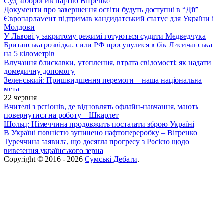
Суд заборонив партію Вітренко
Документи про завершення освіти будуть доступні в “Дії”
Європарламент підтримав кандидатський статус для України і
Молдови
У Львові у закритому режимі готуються судити Медведчука
Британська розвідка: сили РФ просунулися в бік Лисичанська
на 5 кілометрів
Влучання блискавки, утоплення, втрата свідомості: як надати
домедичну допомогу
Зеленський: Пришвидшення перемоги – наша національна
мета
22 червня
Вчителі з регіонів, де відновлять офлайн-навчання, мають
повернутися на роботу – Шкарлет
Шольц: Німеччина продовжить постачати зброю Україні
В Україні повністю зупинено нафтопереробку – Вітренко
Туреччина заявила, що досягла прогресу з Росією щодо
вивезення українського зерна
Copyright © 2016 - 2026
Сумські Дебати
.