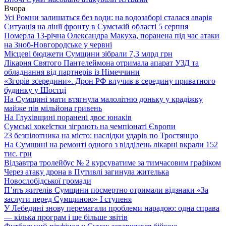
Вчора
Усі Ромни залишаться без води: на водозаборі сталася аварія
Ситуація на лінії фронту в Сумській області 5 серпня
Померла 13-річна Олександра Макуха, поранена під час атаки
на Зноб-Новгородське у червні
Місцеві бюджети Сумщини зібрали 7,3 млрд грн
Лікарня Святого Пантелеймона отримала апарат УЗД та
обладнання від партнерів із Німеччини
«Згорів зсередини». Дрон РФ влучив в середину приватного
будинку у Шостці
На Сумщині мати втягнула малолітню доньку у крадіжку
майже пів мільйона гривень
На Глухівщині поранені двоє юнаків
Сумські хокеїстки зіграють на чемпіонаті Європи
23 безпілотника на місто: наслідки ударів по Тростянцю
На Сумщині на ремонті одного з відділень лікарні вкрали 152
тис. грн
Відзавтра тролейбус № 2 курсуватиме за тимчасовим графіком
Через атаку дрона в Путивлі загинула жителька
Новослобідської громади
П’ять жителів Сумщини посмертно отримали відзнаки «За
заслуги перед Сумщиною» І ступеня
У Лебедині знову перемагали проблеми нарадою: одна справа
— кілька програм і ще більше звітів