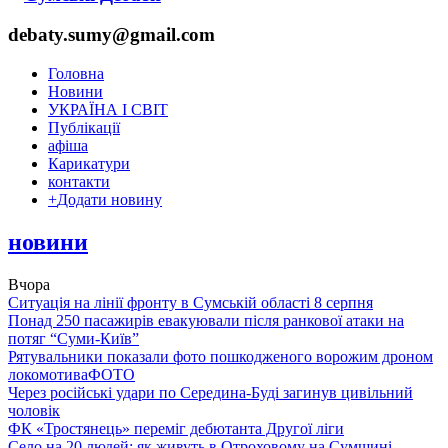
debaty.sumy@gmail.com
Головна
Новини
УКРАЇНА І СВІТ
Публікації
афіша
Карикатури
контакти
+
Додати новину
новини
Вчора
Ситуація на лінії фронту в Сумській області 8 серпня
Понад 250 пасажирів евакуювали після ранкової атаки на
потяг “Суми-Київ”
Рятувальники показали фото пошкодженого ворожим дроном
локомотива
ФОТО
Через російські удари по Середина-Буді загинув цивільний
чоловік
ФК «Тростянець» переміг дебютанта Другої ліги
Село на 20 людей: як живуть в Отроховому на Сумщині