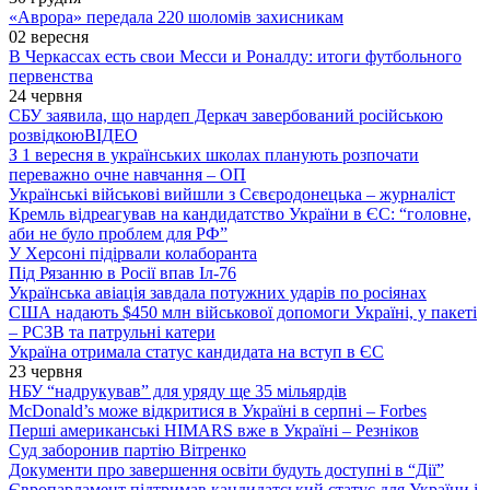
«Аврора» передала 220 шоломів захисникам
02 вересня
В Черкассах есть свои Месси и Роналду: итоги футбольного
первенства
24 червня
СБУ заявила, що нардеп Деркач завербований російською
розвідкою
ВІДЕО
З 1 вересня в українських школах планують розпочати
переважно очне навчання – ОП
Українські військові вийшли з Сєвєродонецька – журналіст
Кремль відреагував на кандидатство України в ЄС: “головне,
аби не було проблем для РФ”
У Херсоні підірвали колаборанта
Під Рязанню в Росії впав Іл-76
Українська авіація завдала потужних ударів по росіянах
США надають $450 млн військової допомоги Україні, у пакеті
– РСЗВ та патрульні катери
Україна отримала статус кандидата на вступ в ЄС
23 червня
НБУ “надрукував” для уряду ще 35 мільярдів
McDonald’s може відкритися в Україні в серпні – Forbes
Перші американські HIMARS вже в Україні – Резніков
Суд заборонив партію Вітренко
Документи про завершення освіти будуть доступні в “Дії”
Європарламент підтримав кандидатський статус для України і