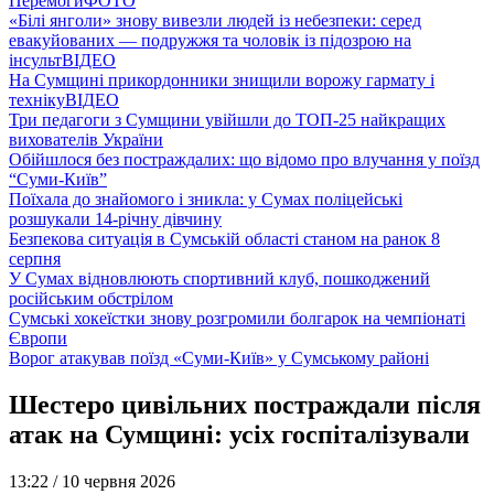
Перемоги
ФОТО
«Білі янголи» знову вивезли людей із небезпеки: серед
евакуйованих — подружжя та чоловік із підозрою на
інсульт
ВІДЕО
На Сумщині прикордонники знищили ворожу гармату і
техніку
ВІДЕО
Три педагоги з Сумщини увійшли до ТОП-25 найкращих
вихователів України
Обійшлося без постраждалих: що відомо про влучання у поїзд
“Суми-Київ”
Поїхала до знайомого і зникла: у Сумах поліцейські
розшукали 14-річну дівчину
Безпекова ситуація в Сумській області станом на ранок 8
серпня
У Сумах відновлюють спортивний клуб, пошкоджений
російським обстрілом
Сумські хокеїстки знову розгромили болгарок на чемпіонаті
Європи
Ворог атакував поїзд «Суми-Київ» у Сумському районі
Шестеро цивільних постраждали після
атак на Сумщині: усіх госпіталізували
13:22 /
10 червня 2026