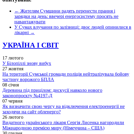
←
Жителям Сумщини радять перенести прання і
зарядки на день: ввечері енергосистему просять не
навантажувати
У Сумах влучання по залізниці: двоє людей опинилися в
лікарні
→
УКРАЇНА І СВІТ
17 лютого
У Білопіллі знову вибух
27 жовтня
На території Сумської громади поліція нейтралізувала бойову
частину ворожого БПЛА
08 січня
Деревина під прицілом: дискусії навколо нового
законопроєкту №4197-Д
07 червня
Як визначити свою чергу на відключення електроенергії не
заходячи на сайт обленерго?
26 лютого
Видатного українського лікаря Сергія Лисенка нагородили
Міжнародною премією миру (Німеччина – США)
30 грудня