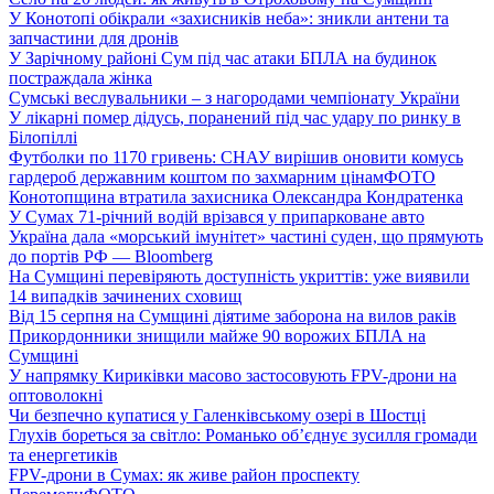
У Конотопі обікрали «захисників неба»: зникли антени та
запчастини для дронів
У Зарічному районі Сум під час атаки БПЛА на будинок
постраждала жінка
Сумські веслувальники – з нагородами чемпіонату України
У лікарні помер дідусь, поранений під час удару по ринку в
Білопіллі
Футболки по 1170 гривень: СНАУ вирішив оновити комусь
гардероб державним коштом по захмарним цінам
ФОТО
Конотопщина втратила захисника Олександра Кондратенка
У Сумах 71-річний водій врізався у припарковане авто
Україна дала «морський імунітет» частині суден, що прямують
до портів РФ — Bloomberg
На Сумщині перевіряють доступність укриттів: уже виявили
14 випадків зачинених сховищ
Від 15 серпня на Сумщині діятиме заборона на вилов раків
Прикордонники знищили майже 90 ворожих БПЛА на
Сумщині
У напрямку Кириківки масово застосовують FPV-дрони на
оптоволокні
Чи безпечно купатися у Галенківському озері в Шостці
Глухів бореться за світло: Романько об’єднує зусилля громади
та енергетиків
FPV-дрони в Сумах: як живе район проспекту