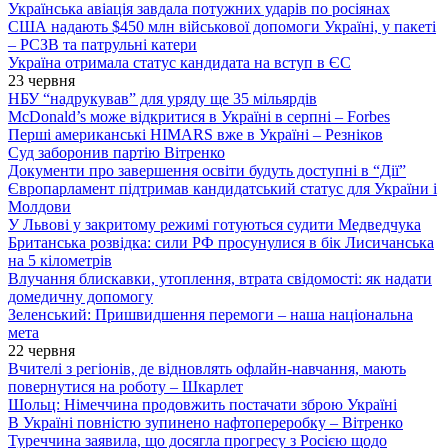
Українська авіація завдала потужних ударів по росіянах
США надають $450 млн військової допомоги Україні, у пакеті
– РСЗВ та патрульні катери
Україна отримала статус кандидата на вступ в ЄС
23 червня
НБУ “надрукував” для уряду ще 35 мільярдів
McDonald’s може відкритися в Україні в серпні – Forbes
Перші американські HIMARS вже в Україні – Резніков
Суд заборонив партію Вітренко
Документи про завершення освіти будуть доступні в “Дії”
Європарламент підтримав кандидатський статус для України і
Молдови
У Львові у закритому режимі готуються судити Медведчука
Британська розвідка: сили РФ просунулися в бік Лисичанська
на 5 кілометрів
Влучання блискавки, утоплення, втрата свідомості: як надати
домедичну допомогу
Зеленський: Пришвидшення перемоги – наша національна
мета
22 червня
Вчителі з регіонів, де відновлять офлайн-навчання, мають
повернутися на роботу – Шкарлет
Шольц: Німеччина продовжить постачати зброю Україні
В Україні повністю зупинено нафтопереробку – Вітренко
Туреччина заявила, що досягла прогресу з Росією щодо