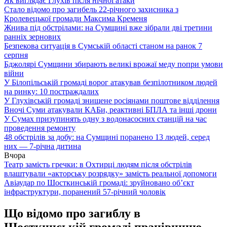
Як виглядає Глухів після нічної атаки
Стало відомо про загибель 22-річного захисника з
Кролевецької громади Максима Кременя
Жнива під обстрілами: на Сумщині вже зібрали дві третини
ранніх зернових
Безпекова ситуація в Сумській області станом на ранок 7
серпня
Бджолярі Сумщини збирають великі врожаї меду попри умови
війни
У Білопільській громаді ворог атакував безпілотником людей
на ринку: 10 постраждалих
У Глухівській громаді знищене росіянами поштове відділення
Вночі Суми атакували КАБи, реактивні БПЛА та інші дрони
У Сумах призупинять одну з водонасосних станцій на час
проведення ремонту
48 обстрілів за добу: на Сумщині поранено 13 людей, серед
них — 7-річна дитина
Вчора
Театр замість гречки: в Охтирці людям після обстрілів
влаштували «акторську розрядку» замість реальної допомоги
Авіаудар по Шосткинській громаді: зруйновано об’єкт
інфраструктури, поранений 57-річний чоловік
Що відомо про загиблу в
Шосткинській громаді працівницю