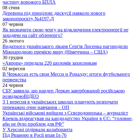
частину ворожого БПЛА
08 січня
Деревина під прицілом: дискусії навколо нового
законопроєкту №4197-Д
07 червня
Як визначити свою чергу на відключення електроенергії не
заходячи на сайт обленерго?
26 лютого
Видатного українського лікаря Сергія Лисенка нагородили
Міжнародною премією миру (Німеччина – США)
30 грудня
«Аврора» передала 220 шоломів захисникам
02 вересня
В Черкассах есть свои Месси и Роналду: итоги футбольного
первенства
24 червня
СБУ заявила, що нардеп Деркач завербований російською
розвідкою
ВІДЕО
З 1 вересня в українських школах планують розпочати
переважно очне навчання – ОП
Українські військові вийшли з Сєвєродонецька – журналіст
Кремль відреагував на кандидатство України в ЄС: “головне,
аби не було проблем для РФ”
У Херсоні підірвали колаборанта
Під Рязанню в Росії впав Іл-76