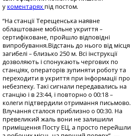
у
коментарях
під постом.
“На станції Терещенська наявне
облаштоване мобільне укриття –
сертифіковане, пройшло відповідні
випробування.Відстань до нього від місця
загибелі – близько 250 м. Всі інструкції
дозволяють і спонукають чергових по
станціях, операторів зупиняти роботу та
переходити в укриття при інформації про
небезпеку. Такі сигнали передавались на
станцію і в 23:44, і повторно о 00:18 –
колеги підтвердили отримання письмово.
Влучання сталося приблизно о 00:30. На
превеликий жаль вони не залишили
приміщення Посту ЕЦ, а просто перейшли
з робочих місць на перший поверх”, —