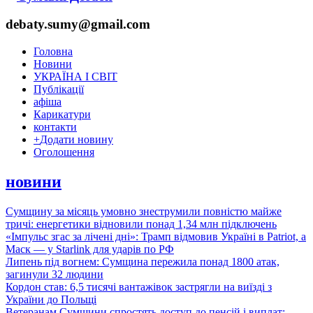
debaty.sumy@gmail.com
Головна
Новини
УКРАЇНА І СВІТ
Публікації
афіша
Карикатури
контакти
+
Додати новину
Оголошення
новини
Сумщину за місяць умовно знеструмили повністю майже
тричі: енергетики відновили понад 1,34 млн підключень
«Імпульс згас за лічені дні»: Трамп відмовив Україні в Patriot, а
Маск — у Starlink для ударів по РФ
Липень під вогнем: Сумщина пережила понад 1800 атак,
загинули 32 людини
Кордон став: 6,5 тисячі вантажівок застрягли на виїзді з
України до Польщі
Ветеранам Сумщини спростять доступ до пенсій і виплат: