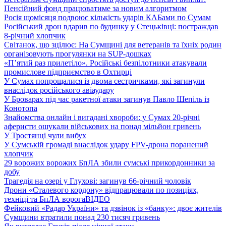
Пенсійний фонд працюватиме за новим алгоритмом
Росія щомісяця подвоює кількість ударів КАБами по Сумам
Російський дрон вдарив по будинку у Стецьківці: постраждав
8-річний хлопчик
Світанок, що зцілює: На Сумщині для ветеранів та їхніх родин
організовують прогулянки на SUP-дошках
«П’ятий раз прилетіло». Російські безпілотники атакували
промислове підприємство в Охтирці
У Сумах попрощалися із двома сестричками, які загинули
внаслідок російського авіаудару
У Броварах під час ракетної атаки загинув Павло Шепіль із
Конотопа
Знайомства онлайн і вигадані хвороби: у Сумах 20-річні
аферисти ошукали військових на понад мільйон гривень
У Тростянці чули вибух
У Сумській громаді внаслідок удару FPV-дрона поранений
хлопчик
29 ворожих ворожих БпЛА збили сумські прикордонники за
добу
Трагедія на озері у Глухові: загинув 66-річний чоловік
Дрони «Сталевого кордону» відпрацювали по позиціях,
техніці та БпЛА ворога
ВІДЕО
Фейковий «Радар України» та дзвінок із «банку»: двоє жителів
Сумщини втратили понад 230 тисяч гривень