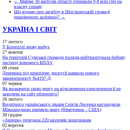
←
Майже 30 жителів області отримали 9,8 млн грн на
власну справу
Що відомо про загиблу в Шосткинській громаді
працівницю залізниці?
→
УКРАЇНА І СВІТ
17 лютого
У Білопіллі знову вибух
27 жовтня
На території Сумської громади поліція нейтралізувала бойову
частину ворожого БПЛА
08 січня
Деревина під прицілом: дискусії навколо нового
законопроєкту №4197-Д
07 червня
Як визначити свою чергу на відключення електроенергії не
заходячи на сайт обленерго?
26 лютого
Видатного українського лікаря Сергія Лисенка нагородили
Міжнародною премією миру (Німеччина – США)
30 грудня
«Аврора» передала 220 шоломів захисникам
02 вересня