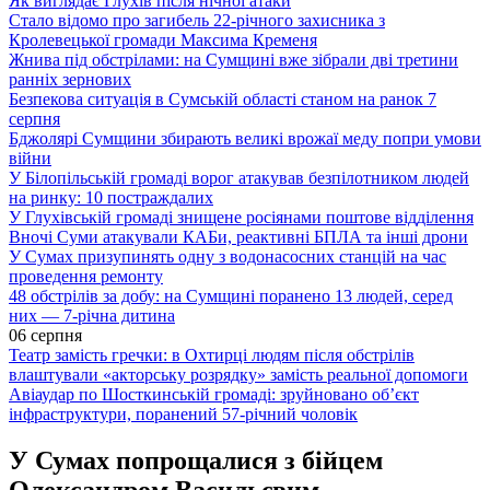
Як виглядає Глухів після нічної атаки
Стало відомо про загибель 22-річного захисника з
Кролевецької громади Максима Кременя
Жнива під обстрілами: на Сумщині вже зібрали дві третини
ранніх зернових
Безпекова ситуація в Сумській області станом на ранок 7
серпня
Бджолярі Сумщини збирають великі врожаї меду попри умови
війни
У Білопільській громаді ворог атакував безпілотником людей
на ринку: 10 постраждалих
У Глухівській громаді знищене росіянами поштове відділення
Вночі Суми атакували КАБи, реактивні БПЛА та інші дрони
У Сумах призупинять одну з водонасосних станцій на час
проведення ремонту
48 обстрілів за добу: на Сумщині поранено 13 людей, серед
них — 7-річна дитина
06 серпня
Театр замість гречки: в Охтирці людям після обстрілів
влаштували «акторську розрядку» замість реальної допомоги
Авіаудар по Шосткинській громаді: зруйновано об’єкт
інфраструктури, поранений 57-річний чоловік
У Сумах попрощалися з бійцем
Олександром Васильєвим