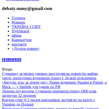
debaty.sumy@gmail.com
Головна
Новини
УКРАЇНА І СВІТ
Публікації
афіша
Карикатури
контакти
+
Додати новину
новини
Вчора
Сумщину за місяць умовно знеструмили повністю майже
тричі: енергетики відновили понад 1,34 млн підключень
«Імпульс згас за лічені дні»: Трамп відмовив Україні в Patriot, а
Маск — у Starlink для ударів по РФ
Липень під вогнем: Сумщина пережила понад 1800 атак,
загинули 32 людини
Кордон став: 6,5 тисячі вантажівок застрягли на виїзді з
України до Польщі
Ветеранам Сумщини спростять доступ до пенсій і виплат: