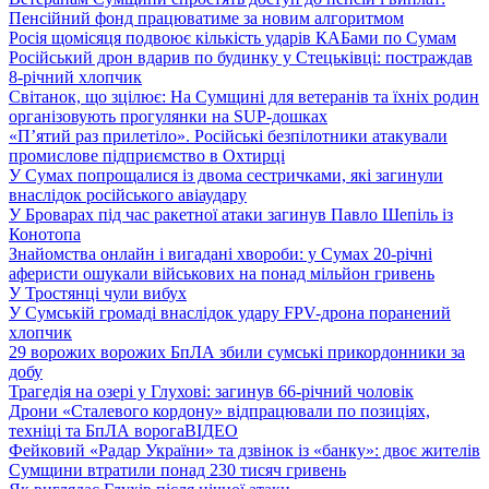
Пенсійний фонд працюватиме за новим алгоритмом
Росія щомісяця подвоює кількість ударів КАБами по Сумам
Російський дрон вдарив по будинку у Стецьківці: постраждав
8-річний хлопчик
Світанок, що зцілює: На Сумщині для ветеранів та їхніх родин
організовують прогулянки на SUP-дошках
«П’ятий раз прилетіло». Російські безпілотники атакували
промислове підприємство в Охтирці
У Сумах попрощалися із двома сестричками, які загинули
внаслідок російського авіаудару
У Броварах під час ракетної атаки загинув Павло Шепіль із
Конотопа
Знайомства онлайн і вигадані хвороби: у Сумах 20-річні
аферисти ошукали військових на понад мільйон гривень
У Тростянці чули вибух
У Сумській громаді внаслідок удару FPV-дрона поранений
хлопчик
29 ворожих ворожих БпЛА збили сумські прикордонники за
добу
Трагедія на озері у Глухові: загинув 66-річний чоловік
Дрони «Сталевого кордону» відпрацювали по позиціях,
техніці та БпЛА ворога
ВІДЕО
Фейковий «Радар України» та дзвінок із «банку»: двоє жителів
Сумщини втратили понад 230 тисяч гривень