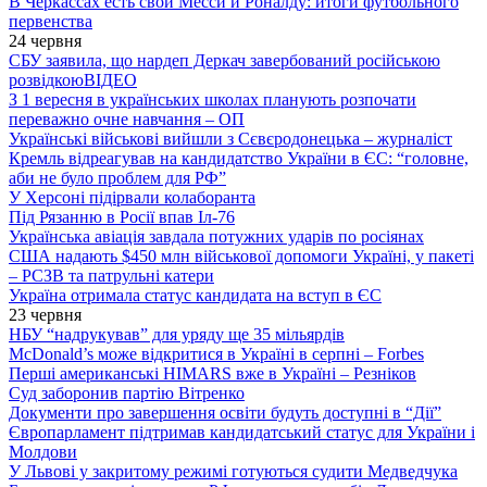
В Черкассах есть свои Месси и Роналду: итоги футбольного
первенства
24 червня
СБУ заявила, що нардеп Деркач завербований російською
розвідкою
ВІДЕО
З 1 вересня в українських школах планують розпочати
переважно очне навчання – ОП
Українські військові вийшли з Сєвєродонецька – журналіст
Кремль відреагував на кандидатство України в ЄС: “головне,
аби не було проблем для РФ”
У Херсоні підірвали колаборанта
Під Рязанню в Росії впав Іл-76
Українська авіація завдала потужних ударів по росіянах
США надають $450 млн військової допомоги Україні, у пакеті
– РСЗВ та патрульні катери
Україна отримала статус кандидата на вступ в ЄС
23 червня
НБУ “надрукував” для уряду ще 35 мільярдів
McDonald’s може відкритися в Україні в серпні – Forbes
Перші американські HIMARS вже в Україні – Резніков
Суд заборонив партію Вітренко
Документи про завершення освіти будуть доступні в “Дії”
Європарламент підтримав кандидатський статус для України і
Молдови
У Львові у закритому режимі готуються судити Медведчука