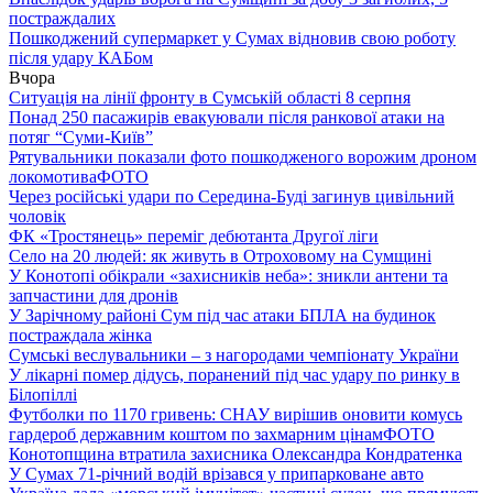
постраждалих
Пошкоджений супермаркет у Сумах відновив свою роботу
після удару КАБом
Вчора
Ситуація на лінії фронту в Сумській області 8 серпня
Понад 250 пасажирів евакуювали після ранкової атаки на
потяг “Суми-Київ”
Рятувальники показали фото пошкодженого ворожим дроном
локомотива
ФОТО
Через російські удари по Середина-Буді загинув цивільний
чоловік
ФК «Тростянець» переміг дебютанта Другої ліги
Село на 20 людей: як живуть в Отроховому на Сумщині
У Конотопі обікрали «захисників неба»: зникли антени та
запчастини для дронів
У Зарічному районі Сум під час атаки БПЛА на будинок
постраждала жінка
Сумські веслувальники – з нагородами чемпіонату України
У лікарні помер дідусь, поранений під час удару по ринку в
Білопіллі
Футболки по 1170 гривень: СНАУ вирішив оновити комусь
гардероб державним коштом по захмарним цінам
ФОТО
Конотопщина втратила захисника Олександра Кондратенка
У Сумах 71-річний водій врізався у припарковане авто