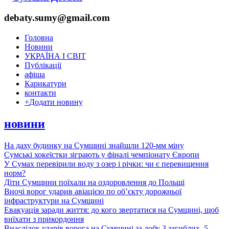
debaty.sumy@gmail.com
Головна
Новини
УКРАЇНА І СВІТ
Публікації
афіша
Карикатури
контакти
+
Додати новину
новини
На даху будинку на Сумщині знайшли 120-мм міну
Сумські хокеїстки зіграють у фіналі чемпіонату Європи
У Сумах перевірили воду з озер і річки: чи є перевищення
норм?
Діти Сумщини поїхали на оздоровлення до Польщі
Вночі ворог ударив авіацією по обʼєкту дорожньої
інфраструктури на Сумщині
Евакуація заради життя: до кого звертатися на Сумщині, щоб
виїхати з прикордоння
Внаслідок ударів ворога на Сумщині за добу 3 загиблих, 5