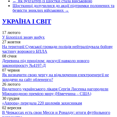
←
Як бухгалтер із Шостки стала військовою
Шосткинці долучилися до акції підтримки полонених та
безвісти зниклих військових
→
УКРАЇНА І СВІТ
17 лютого
У Білопіллі знову вибух
27 жовтня
На території Сумської громади поліція нейтралізувала бойову
частину ворожого БПЛА
08 січня
Деревина під прицілом: дискусії навколо нового
законопроєкту №4197-Д
07 червня
Як визначити свою чергу на відключення електроенергії не
заходячи на сайт обленерго?
26 лютого
Видатного українського лікаря Сергія Лисенка нагородили
Міжнародною премією миру (Німеччина – США)
30 грудня
«Аврора» передала 220 шоломів захисникам
02 вересня
В Черкассах есть свои Месси и Роналду: итоги футбольного