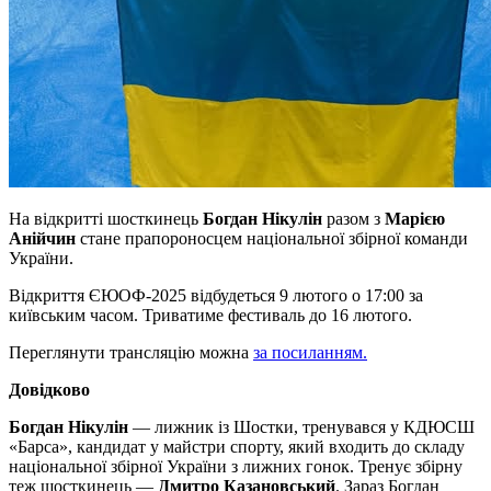
На відкритті шосткинець
Богдан Нікулін
разом з
Марією
Анійчин
стане прапороносцем національної збірної команди
України.
Відкриття ЄЮОФ-2025 відбудеться 9 лютого о 17:00 за
київським часом. Триватиме фестиваль до 16 лютого.
Переглянути трансляцію можна
за посиланням.
Довідково
Богдан Нікулін
— лижник із Шостки, тренувався у КДЮСШ
«Барса», кандидат у майстри спорту, який входить до складу
національної збірної України з лижних гонок. Тренує збірну
теж шосткинець —
Дмитро Казановський
. Зараз Богдан