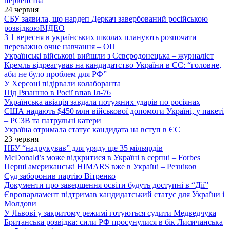
первенства
24 червня
СБУ заявила, що нардеп Деркач завербований російською
розвідкою
ВІДЕО
З 1 вересня в українських школах планують розпочати
переважно очне навчання – ОП
Українські військові вийшли з Сєвєродонецька – журналіст
Кремль відреагував на кандидатство України в ЄС: “головне,
аби не було проблем для РФ”
У Херсоні підірвали колаборанта
Під Рязанню в Росії впав Іл-76
Українська авіація завдала потужних ударів по росіянах
США надають $450 млн військової допомоги Україні, у пакеті
– РСЗВ та патрульні катери
Україна отримала статус кандидата на вступ в ЄС
23 червня
НБУ “надрукував” для уряду ще 35 мільярдів
McDonald’s може відкритися в Україні в серпні – Forbes
Перші американські HIMARS вже в Україні – Резніков
Суд заборонив партію Вітренко
Документи про завершення освіти будуть доступні в “Дії”
Європарламент підтримав кандидатський статус для України і
Молдови
У Львові у закритому режимі готуються судити Медведчука
Британська розвідка: сили РФ просунулися в бік Лисичанська