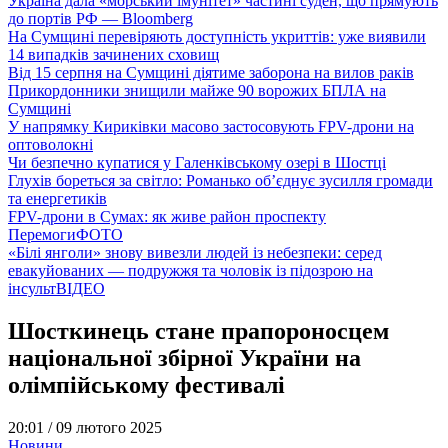
Україна дала «морський імунітет» частині суден, що прямують
до портів РФ — Bloomberg
На Сумщині перевіряють доступність укриттів: уже виявили
14 випадків зачинених сховищ
Від 15 серпня на Сумщині діятиме заборона на вилов раків
Прикордонники знищили майже 90 ворожих БПЛА на
Сумщині
У напрямку Кириківки масово застосовують FPV-дрони на
оптоволокні
Чи безпечно купатися у Галенківському озері в Шостці
Глухів бореться за світло: Романько об’єднує зусилля громади
та енергетиків
FPV-дрони в Сумах: як живе район проспекту
Перемоги
ФОТО
«Білі янголи» знову вивезли людей із небезпеки: серед
евакуйованих — подружжя та чоловік із підозрою на
інсульт
ВІДЕО
Шосткинець стане прапороносцем
національної збірної України на
олімпійському фестивалі
20:01 /
09 лютого 2025
Новини