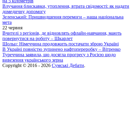
на 5 кілометрів
Влучання блискавки, утоплення, втрата свідомості: як надати
домедичну допомогу
Зеленський: Пришвидшення перемоги – наша національна
мета
22 червня
Вчителі з регіонів, де відновлять офлайн-навчання, мають
повернутися на роботу – Шкарлет
Шольц: Німеччина продовжить постачати зброю Україні
В Україні повністю зупинено нафтопереробку – Вітренко
Туреччина заявила, що досягла прогресу з Росією щодо
вивезення українського зерна
Copyright © 2016 - 2026
Сумські Дебати
.