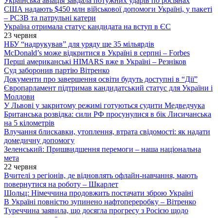
Українська авіація завдала потужних ударів по росіянах
США надають $450 млн військової допомоги Україні, у пакеті
– РСЗВ та патрульні катери
Україна отримала статус кандидата на вступ в ЄС
23 червня
НБУ “надрукував” для уряду ще 35 мільярдів
McDonald’s може відкритися в Україні в серпні – Forbes
Перші американські HIMARS вже в Україні – Резніков
Суд заборонив партію Вітренко
Документи про завершення освіти будуть доступні в “Дії”
Європарламент підтримав кандидатський статус для України і
Молдови
У Львові у закритому режимі готуються судити Медведчука
Британська розвідка: сили РФ просунулися в бік Лисичанська
на 5 кілометрів
Влучання блискавки, утоплення, втрата свідомості: як надати
домедичну допомогу
Зеленський: Пришвидшення перемоги – наша національна
мета
22 червня
Вчителі з регіонів, де відновлять офлайн-навчання, мають
повернутися на роботу – Шкарлет
Шольц: Німеччина продовжить постачати зброю Україні
В Україні повністю зупинено нафтопереробку – Вітренко
Туреччина заявила, що досягла прогресу з Росією щодо