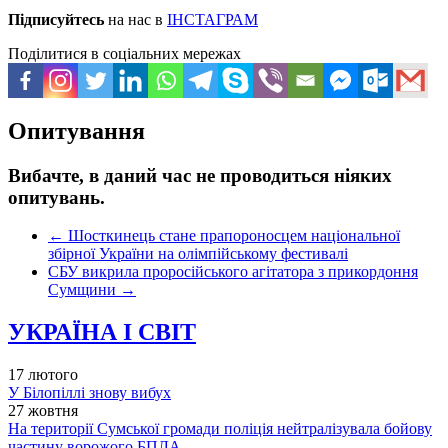
Підписуйтесь
на нас в
ІНСТАГРАМ
Поділитися в соціальних мережах
Опитування
Вибачте, в даний час не проводиться ніяких
опитувань.
←
Шосткинець стане прапороносцем національної
збірної України на олімпійському фестивалі
СБУ викрила проросійського агітатора з прикордоння
Сумщини
→
УКРАЇНА І СВІТ
17 лютого
У Білопіллі знову вибух
27 жовтня
На території Сумської громади поліція нейтралізувала бойову
частину ворожого БПЛА