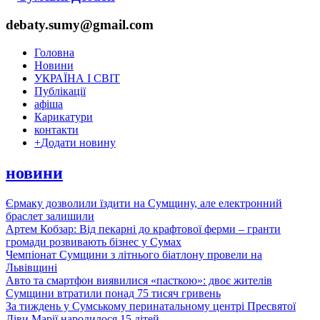
debaty.sumy@gmail.com
Головна
Новини
УКРАЇНА І СВІТ
Публікації
афіша
Карикатури
контакти
+
Додати новину
новини
Єрмаку дозволили їздити на Сумщину, але електронний
браслет залишили
Артем Кобзар: Від пекарні до крафтової ферми – гранти
громади розвивають бізнес у Сумах
Чемпіонат Сумщини з літнього біатлону провели на
Львівщині
Авто та смартфон виявилися «пасткою»: двоє жителів
Сумщини втратили понад 75 тисяч гривень
За тиждень у Сумському перинатальному центрі Пресвятої
Діви Марії народилося 15 дітей