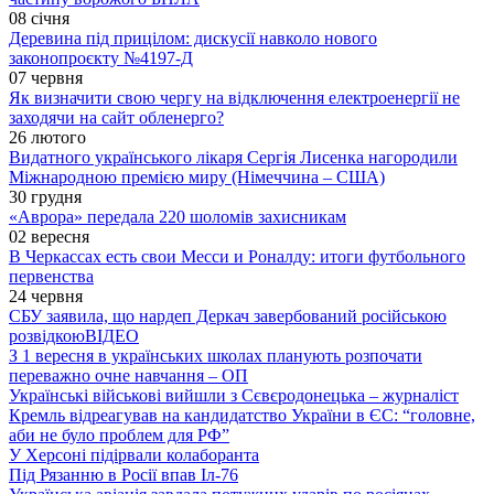
08 січня
Деревина під прицілом: дискусії навколо нового
законопроєкту №4197-Д
07 червня
Як визначити свою чергу на відключення електроенергії не
заходячи на сайт обленерго?
26 лютого
Видатного українського лікаря Сергія Лисенка нагородили
Міжнародною премією миру (Німеччина – США)
30 грудня
«Аврора» передала 220 шоломів захисникам
02 вересня
В Черкассах есть свои Месси и Роналду: итоги футбольного
первенства
24 червня
СБУ заявила, що нардеп Деркач завербований російською
розвідкою
ВІДЕО
З 1 вересня в українських школах планують розпочати
переважно очне навчання – ОП
Українські військові вийшли з Сєвєродонецька – журналіст
Кремль відреагував на кандидатство України в ЄС: “головне,
аби не було проблем для РФ”
У Херсоні підірвали колаборанта
Під Рязанню в Росії впав Іл-76