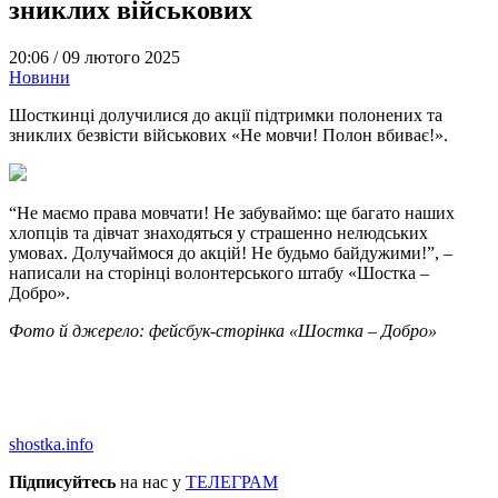
зниклих військових
20:06 /
09 лютого 2025
Новини
Шосткинці долучилися до акції підтримки полонених та
зниклих безвісти військових «Не мовчи! Полон вбиває!».
“Не маємо права мовчати! Не забуваймо: ще багато наших
хлопців та дівчат знаходяться у страшенно нелюдських
умовах. Долучаймося до акцій! Не будьмо байдужими!”, –
написали на сторінці волонтерського штабу «Шостка –
Добро».
Фото й джерело: фейсбук-сторінка «Шостка – Добро»
shostka.info
Підписуйтесь
на нас у
ТЕЛЕГРАМ