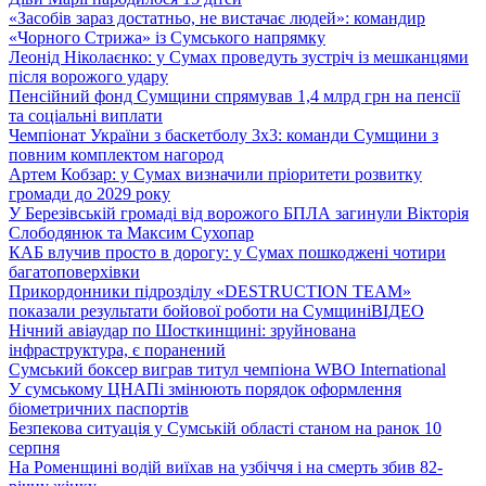
«Засобів зараз достатньо, не вистачає людей»: командир
«Чорного Стрижа» із Сумського напрямку
Леонід Ніколаєнко: у Сумах проведуть зустріч із мешканцями
після ворожого удару
Пенсійний фонд Сумщини спрямував 1,4 млрд грн на пенсії
та соціальні виплати
Чемпіонат України з баскетболу 3х3: команди Сумщини з
повним комплектом нагород
Артем Кобзар: у Сумах визначили пріоритети розвитку
громади до 2029 року
У Березівській громаді від ворожого БПЛА загинули Вікторія
Слободянюк та Максим Сухопар
КАБ влучив просто в дорогу: у Сумах пошкоджені чотири
багатоповерхівки
Прикордонники підрозділу «DESTRUCTION TEAM»
показали результати бойової роботи на Сумщині
ВІДЕО
Нічний авіаудар по Шосткинщині: зруйнована
інфраструктура, є поранений
Сумський боксер виграв титул чемпіона WBO International
У сумському ЦНАПі змінюють порядок оформлення
біометричних паспортів
Безпекова ситуація у Сумській області станом на ранок 10
серпня
На Роменщині водій виїхав на узбіччя і на смерть збив 82-