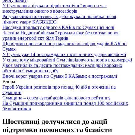
річну жінку
У Сумах організували підвіз технічної води на час
знеструмлення одного з водозаборів
Рятувальники показали, як деблокували чоловіка після
нічного удару КАБ
ВІДЕО
Наслідки прильоту одного з КАБів по Сумах цієї ночі
Частина Недригайлівської громади вже без світла: ворог
уразив енергооб’єкт біля Тернів
Що відомо про стан постраждалих внаслідок ударів КАБ по
Сумах
У Сумах уже 14 постраждалих після нічних ударів авіабомб
У спальному мікрорайоні Сум ліквідовують порив водомережі
Двоє загиблих та десять постраждалих: наслідки ворожих
обстрілів Сумщини за добу
Вночі ворог ударив по Сумах 5 КАБами: є постраждалі
Вчора
Герой України розповів про понад 40 діб в оточенні на
Сумщині
Сумщина – серед аутсайдерів фінансового рейтингу
На Сумщині прикордонники знищили понад 100 російських
безпілотників
Шосткинці долучилися до акції
підтримки полонених та безвісти