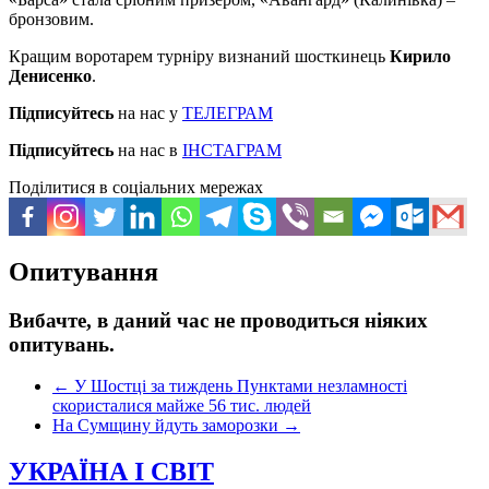
бронзовим.
Кращим воротарем турніру визнаний шосткинець
Кирило
Денисенко
.
Підписуйтесь
на нас у
ТЕЛЕГРАМ
Підписуйтесь
на нас в
ІНСТАГРАМ
Поділитися в соціальних мережах
Опитування
Вибачте, в даний час не проводиться ніяких
опитувань.
←
У Шостці за тиждень Пунктами незламності
скористалися майже 56 тис. людей
На Сумщину йдуть заморозки
→
УКРАЇНА І СВІТ