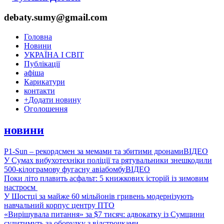
debaty.sumy@gmail.com
Головна
Новини
УКРАЇНА І СВІТ
Публікації
афіша
Карикатури
контакти
+
Додати новину
Оголошення
новини
P1-Sun – рекордсмен за мемами та збитими дронами
ВІДЕО
У Сумах вибухотехніки поліції та рятувальники знешкодили
500-кілограмову фугасну авіабомбу
ВІДЕО
Поки літо плавить асфальт: 5 книжкових історій із зимовим
настроєм
У Шостці за майже 60 мільйонів гривень модернізують
навчальний корпус центру ПТО
«Вирішувала питання» за $7 тисяч: адвокатку із Сумщини
судитимуть за оборудку з відстрочками