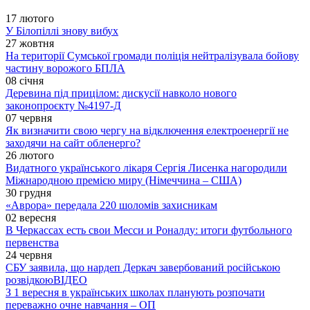
17 лютого
У Білопіллі знову вибух
27 жовтня
На території Сумської громади поліція нейтралізувала бойову
частину ворожого БПЛА
08 січня
Деревина під прицілом: дискусії навколо нового
законопроєкту №4197-Д
07 червня
Як визначити свою чергу на відключення електроенергії не
заходячи на сайт обленерго?
26 лютого
Видатного українського лікаря Сергія Лисенка нагородили
Міжнародною премією миру (Німеччина – США)
30 грудня
«Аврора» передала 220 шоломів захисникам
02 вересня
В Черкассах есть свои Месси и Роналду: итоги футбольного
первенства
24 червня
СБУ заявила, що нардеп Деркач завербований російською
розвідкою
ВІДЕО
З 1 вересня в українських школах планують розпочати
переважно очне навчання – ОП