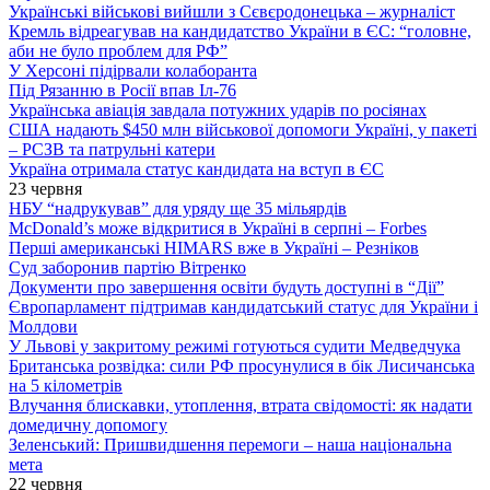
Українські військові вийшли з Сєвєродонецька – журналіст
Кремль відреагував на кандидатство України в ЄС: “головне,
аби не було проблем для РФ”
У Херсоні підірвали колаборанта
Під Рязанню в Росії впав Іл-76
Українська авіація завдала потужних ударів по росіянах
США надають $450 млн військової допомоги Україні, у пакеті
– РСЗВ та патрульні катери
Україна отримала статус кандидата на вступ в ЄС
23 червня
НБУ “надрукував” для уряду ще 35 мільярдів
McDonald’s може відкритися в Україні в серпні – Forbes
Перші американські HIMARS вже в Україні – Резніков
Суд заборонив партію Вітренко
Документи про завершення освіти будуть доступні в “Дії”
Європарламент підтримав кандидатський статус для України і
Молдови
У Львові у закритому режимі готуються судити Медведчука
Британська розвідка: сили РФ просунулися в бік Лисичанська
на 5 кілометрів
Влучання блискавки, утоплення, втрата свідомості: як надати
домедичну допомогу
Зеленський: Пришвидшення перемоги – наша національна
мета
22 червня