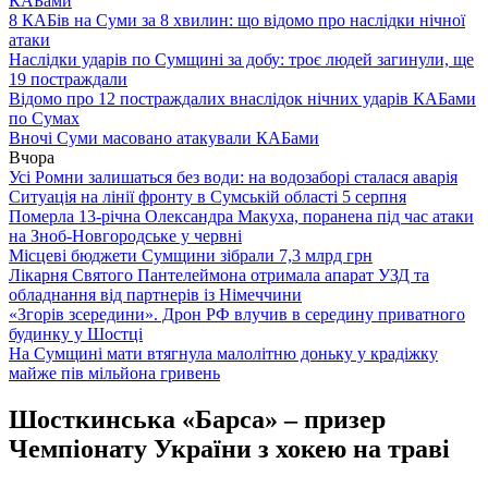
КАБами
8 КАБів на Суми за 8 хвилин: що відомо про наслідки нічної
атаки
Наслідки ударів по Сумщині за добу: троє людей загинули, ще
19 постраждали
Відомо про 12 постраждалих внаслідок нічних ударів КАБами
по Сумах
Вночі Суми масовано атакували КАБами
Вчора
Усі Ромни залишаться без води: на водозаборі сталася аварія
Ситуація на лінії фронту в Сумській області 5 серпня
Померла 13-річна Олександра Макуха, поранена під час атаки
на Зноб-Новгородське у червні
Місцеві бюджети Сумщини зібрали 7,3 млрд грн
Лікарня Святого Пантелеймона отримала апарат УЗД та
обладнання від партнерів із Німеччини
«Згорів зсередини». Дрон РФ влучив в середину приватного
будинку у Шостці
На Сумщині мати втягнула малолітню доньку у крадіжку
майже пів мільйона гривень
Шосткинська «Барса» – призер
Чемпіонату України з хокею на траві