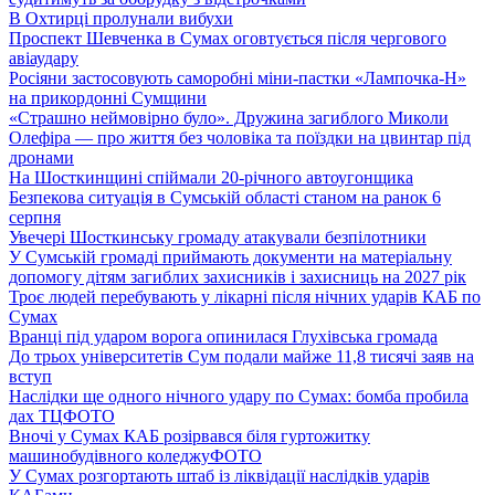
В Охтирці пролунали вибухи
Проспект Шевченка в Сумах оговтується після чергового
авіаудару
Росіяни застосовують саморобні міни-пастки «Лампочка-Н»
на прикордонні Сумщини
«Страшно неймовірно було». Дружина загиблого Миколи
Олефіра — про життя без чоловіка та поїздки на цвинтар під
дронами
На Шосткинщині спіймали 20-річного автоугонщика
Безпекова ситуація в Сумській області станом на ранок 6
серпня
Увечері Шосткинську громаду атакували безпілотники
У Сумській громаді приймають документи на матеріальну
допомогу дітям загиблих захисників і захисниць на 2027 рік
Троє людей перебувають у лікарні після нічних ударів КАБ по
Сумах
Вранці під ударом ворога опинилася Глухівська громада
До трьох університетів Сум подали майже 11,8 тисячі заяв на
вступ
Наслідки ще одного нічного удару по Сумах: бомба пробила
дах ТЦ
ФОТО
Вночі у Сумах КАБ розірвався біля гуртожитку
машинобудівного коледжу
ФОТО
У Сумах розгортають штаб із ліквідації наслідків ударів