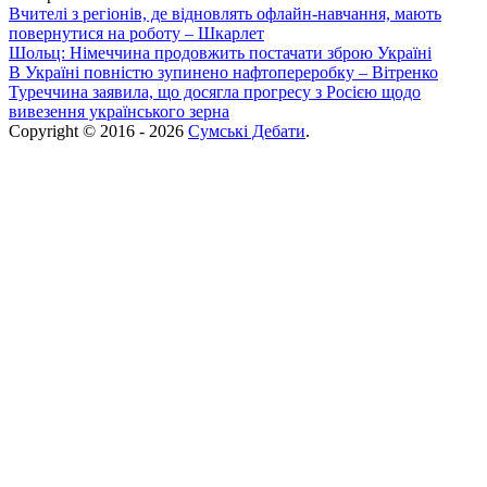
Вчителі з регіонів, де відновлять офлайн-навчання, мають
повернутися на роботу – Шкарлет
Шольц: Німеччина продовжить постачати зброю Україні
В Україні повністю зупинено нафтопереробку – Вітренко
Туреччина заявила, що досягла прогресу з Росією щодо
вивезення українського зерна
Copyright © 2016 - 2026
Сумські Дебати
.