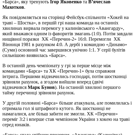
«Барса», яку тренують
Ігор Яковенко
та
В’ячеслав
Махотков
.
Як повідомляється на сторінці Фейсбук-спільноти «Хокей на
траві – Шостка», в першій грі наша команда на останніх
хвилинах вирвала перемогу у калинівського «Авангарду»,
який вважався одним із фаворитів змагань (1:0). Потім завдали
нищівної поразки ХК «Перечин-2» 16:0. Перемогли ХК
Вінниця 1981 в рахунком 4:0. А дербі з командою «Динамо»
(Суми) основний час завершився унічию 1:1. У серії булітів
сильнішою виявилась «Барса».
В останній день чемпіонату у грі за перше місце між
командами «Барса» та ХК «Перечин-1» була справжня
інтрига. Першими відзначились господарі, потім шосткинці
зрівняли рахунок, а згодом вийшли вперед (двічі
відзначився
Марк Бунов
). На останній хвилині першого
тайму перечинці зрівняли рахунок.
У другій половині «Барса» більше атакувала, але помилилась і
отримала гол зі штрафного кутого. Як шосткинці не
намагалися, але більш забити не змогли. ХК «Перечин»
переміг 3:2 і вперше став чемпіоном України з хокею на траві
серед юнаків.
«Барса» стала срібним призером, «Авангард» (Калинівка) –