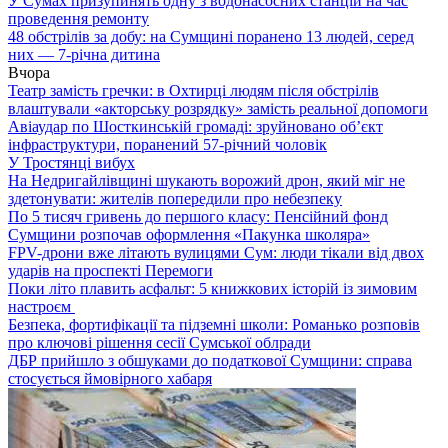
У Сумах призупинять одну з водонасосних станцій на час
проведення ремонту
48 обстрілів за добу: на Сумщині поранено 13 людей, серед
них — 7-річна дитина
Вчора
Театр замість гречки: в Охтирці людям після обстрілів
влаштували «акторську розрядку» замість реальної допомоги
Авіаудар по Шосткинській громаді: зруйновано об’єкт
інфраструктури, поранений 57-річний чоловік
У Тростянці вибух
На Недригайлівщині шукають ворожий дрон, який міг не
здетонувати: жителів попередили про небезпеку
По 5 тисяч гривень до першого класу: Пенсійний фонд
Сумщини розпочав оформлення «Пакунка школяра»
FPV-дрони вже літають вулицями Сум: люди тікали від двох
ударів на проспекті Перемоги
Поки літо плавить асфальт: 5 книжкових історій із зимовим
настроєм
Безпека, фортифікації та підземні школи: Романько розповів
про ключові рішення сесії Сумської облради
ДБР прийшло з обшуками до податкової Сумщини: справа
стосується ймовірного хабаря