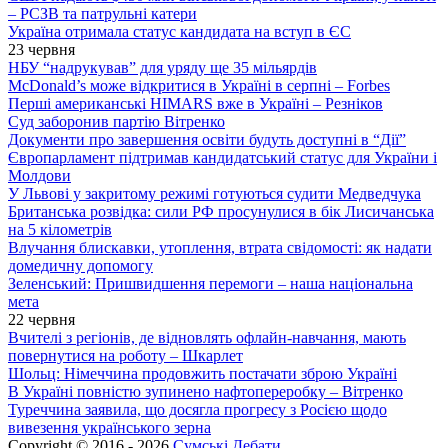
– РСЗВ та патрульні катери
Україна отримала статус кандидата на вступ в ЄС
23 червня
НБУ “надрукував” для уряду ще 35 мільярдів
McDonald’s може відкритися в Україні в серпні – Forbes
Перші американські HIMARS вже в Україні – Резніков
Суд заборонив партію Вітренко
Документи про завершення освіти будуть доступні в “Дії”
Європарламент підтримав кандидатський статус для України і
Молдови
У Львові у закритому режимі готуються судити Медведчука
Британська розвідка: сили РФ просунулися в бік Лисичанська
на 5 кілометрів
Влучання блискавки, утоплення, втрата свідомості: як надати
домедичну допомогу
Зеленський: Пришвидшення перемоги – наша національна
мета
22 червня
Вчителі з регіонів, де відновлять офлайн-навчання, мають
повернутися на роботу – Шкарлет
Шольц: Німеччина продовжить постачати зброю Україні
В Україні повністю зупинено нафтопереробку – Вітренко
Туреччина заявила, що досягла прогресу з Росією щодо
вивезення українського зерна
Copyright © 2016 - 2026
Сумські Дебати
.