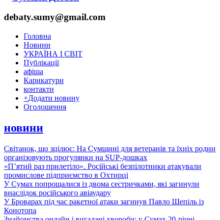
debaty.sumy@gmail.com
Головна
Новини
УКРАЇНА І СВІТ
Публікації
афіша
Карикатури
контакти
+
Додати новину
Оголошення
новини
Світанок, що зцілює: На Сумщині для ветеранів та їхніх родин
організовують прогулянки на SUP-дошках
«П’ятий раз прилетіло». Російські безпілотники атакували
промислове підприємство в Охтирці
У Сумах попрощалися із двома сестричками, які загинули
внаслідок російського авіаудару
У Броварах під час ракетної атаки загинув Павло Шепіль із
Конотопа
Знайомства онлайн і вигадані хвороби: у Сумах 20-річні