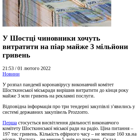
У Шостці чиновники хочуть
витратити на піар майже 3 мільйони
гривень
21:53 /
01 лютого 2022
Новини
У розпал пандемії коронавірусу виконавчий комітет
Шосткинської міськради вирішив витратити до кінця року
майже 3 млн гривень на рекламні послуги.
Відповідна інформація про три тендерні закупівлі з’явились у
системі державних закупівель Prozzorro.
Перша
стосується висвітлення діяльності виконавчого
комітету Шосткинської міської ради на радіо. Ціна питання –
197 тис гривень. Кількість ефірного часу – не менше 160 хв.на
місяць. Частота – не менше 5 днів на тиждень. Склад