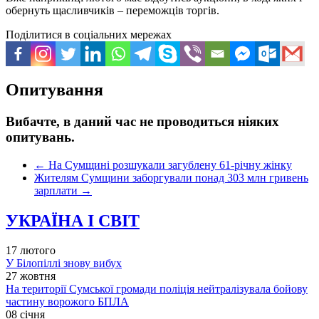
обернуть щасливчиків – переможців торгів.
Поділитися в соціальних мережах
Опитування
Вибачте, в даний час не проводиться ніяких
опитувань.
←
На Сумщині розшукали загублену 61-річну жінку
Жителям Сумщини заборгували понад 303 млн гривень
зарплати
→
УКРАЇНА І СВІТ
17 лютого
У Білопіллі знову вибух
27 жовтня
На території Сумської громади поліція нейтралізувала бойову
частину ворожого БПЛА
08 січня