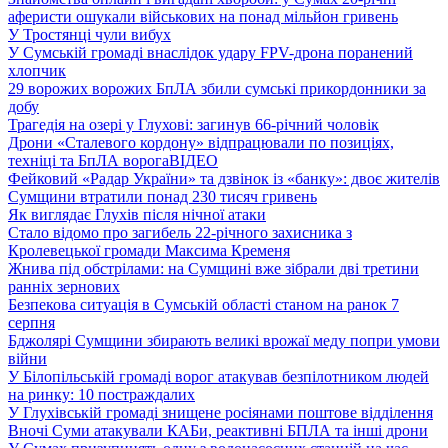
аферисти ошукали військових на понад мільйон гривень
У Тростянці чули вибух
У Сумській громаді внаслідок удару FPV-дрона поранений
хлопчик
29 ворожих ворожих БпЛА збили сумські прикордонники за
добу
Трагедія на озері у Глухові: загинув 66-річний чоловік
Дрони «Сталевого кордону» відпрацювали по позиціях,
техніці та БпЛА ворога
ВІДЕО
Фейковий «Радар України» та дзвінок із «банку»: двоє жителів
Сумщини втратили понад 230 тисяч гривень
Як виглядає Глухів після нічної атаки
Стало відомо про загибель 22-річного захисника з
Кролевецької громади Максима Кременя
Жнива під обстрілами: на Сумщині вже зібрали дві третини
ранніх зернових
Безпекова ситуація в Сумській області станом на ранок 7
серпня
Бджолярі Сумщини збирають великі врожаї меду попри умови
війни
У Білопільській громаді ворог атакував безпілотником людей
на ринку: 10 постраждалих
У Глухівській громаді знищене росіянами поштове відділення
Вночі Суми атакували КАБи, реактивні БПЛА та інші дрони