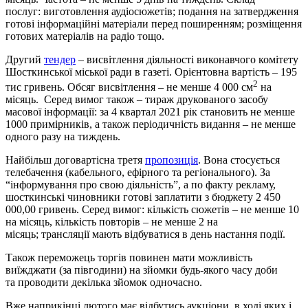
послуг: виготовлення аудіосюжетів; подання на затвердження
готові інформаційні матеріали перед поширенням; розміщення
готових матеріалів на радіо тощо.
Другий
тендер
– висвітлення діяльності виконавчого комітету
Шосткинської міської ради в газеті. Орієнтовна вартість – 195
2
тис гривень. Обсяг висвітлення – не менше 4 000 см
на
місяць. Серед вимог також – тираж друкованого засобу
масової інформації: за 4 квартал 2021 рік становить не менше
1000 примірників, а також періодичність видання – не менше
одного разу на тиждень.
Найбільш договартісна третя
пропозиція
. Вона стосується
телебачення (кабельного, ефірного та регіонального). За
“інформування про свою діяльність”, а по факту рекламу,
шосткинські чиновники готові заплатити з бюджету 2 450
000,00 гривень. Серед вимог: кількість сюжетів – не менше 10
на місяць, кількість повторів – не менше 2 на
місяць; трансляції мають відбуватися в день настання події.
Також переможець торгів повинен мати можливість
виїжджати (за півгодини) на зйомки будь-якого часу доби
та проводити декілька зйомок одночасно.
Вже наприкінці лютого має відбутись аукціони, в ході яких і