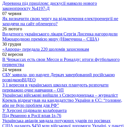
Деревина під прицілом: дискусії навколо нового
законопроєкту №4197-Д
07 червня
Як визначити свою чергу на відключення електроенергії не
заходячи на сайт обленерго?
26 лютого
Видатного українського лікаря Сергія Лисенка нагородили
Міжнародною премією миру (Німеччина – США)
30 грудня
«Аврора» передала 220 шоломів захисникам
02 вересня
В Черкассах есть свои Месси и Роналду: итоги футбольного
первенства
24 червня
СБУ заявила, що нардеп Деркач завербований російською
розвідкою
ВІДЕО
З 1 вересня в українських школах планують розпочати
переважно очне навчання – ОП
Українські військові вийшли з Сєвєродонецька – журналіст
Кремль відреагував на кандидатство України в ЄС: “головне,
аби не було проблем для РФ”
У Херсоні підірвали колаборанта
Під Рязанню в Росії впав Іл-76
Українська авіація завдала потужних ударів по росіянах
США надають $450 млн військової допомоги Україні, у пакеті