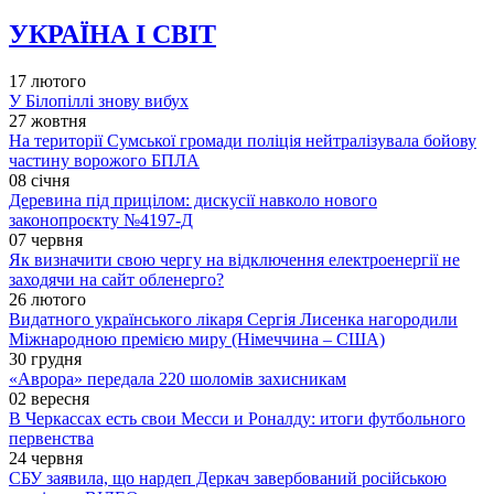
УКРАЇНА І СВІТ
17 лютого
У Білопіллі знову вибух
27 жовтня
На території Сумської громади поліція нейтралізувала бойову
частину ворожого БПЛА
08 січня
Деревина під прицілом: дискусії навколо нового
законопроєкту №4197-Д
07 червня
Як визначити свою чергу на відключення електроенергії не
заходячи на сайт обленерго?
26 лютого
Видатного українського лікаря Сергія Лисенка нагородили
Міжнародною премією миру (Німеччина – США)
30 грудня
«Аврора» передала 220 шоломів захисникам
02 вересня
В Черкассах есть свои Месси и Роналду: итоги футбольного
первенства
24 червня
СБУ заявила, що нардеп Деркач завербований російською