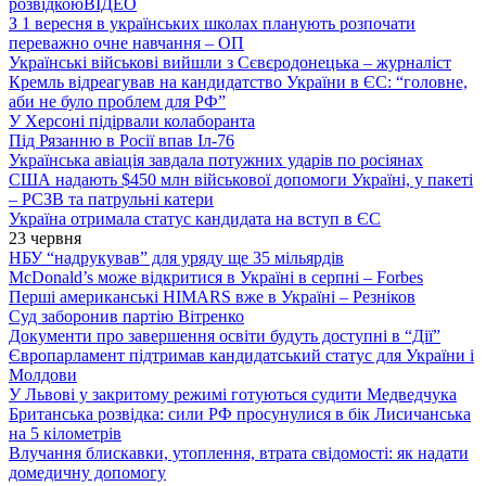
розвідкою
ВІДЕО
З 1 вересня в українських школах планують розпочати
переважно очне навчання – ОП
Українські військові вийшли з Сєвєродонецька – журналіст
Кремль відреагував на кандидатство України в ЄС: “головне,
аби не було проблем для РФ”
У Херсоні підірвали колаборанта
Під Рязанню в Росії впав Іл-76
Українська авіація завдала потужних ударів по росіянах
США надають $450 млн військової допомоги Україні, у пакеті
– РСЗВ та патрульні катери
Україна отримала статус кандидата на вступ в ЄС
23 червня
НБУ “надрукував” для уряду ще 35 мільярдів
McDonald’s може відкритися в Україні в серпні – Forbes
Перші американські HIMARS вже в Україні – Резніков
Суд заборонив партію Вітренко
Документи про завершення освіти будуть доступні в “Дії”
Європарламент підтримав кандидатський статус для України і
Молдови
У Львові у закритому режимі готуються судити Медведчука
Британська розвідка: сили РФ просунулися в бік Лисичанська
на 5 кілометрів
Влучання блискавки, утоплення, втрата свідомості: як надати
домедичну допомогу