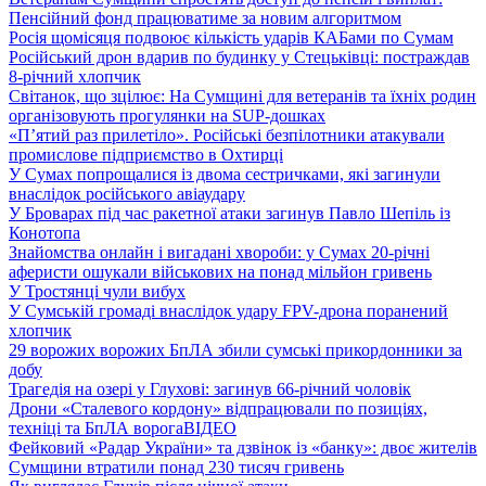
Пенсійний фонд працюватиме за новим алгоритмом
Росія щомісяця подвоює кількість ударів КАБами по Сумам
Російський дрон вдарив по будинку у Стецьківці: постраждав
8-річний хлопчик
Світанок, що зцілює: На Сумщині для ветеранів та їхніх родин
організовують прогулянки на SUP-дошках
«П’ятий раз прилетіло». Російські безпілотники атакували
промислове підприємство в Охтирці
У Сумах попрощалися із двома сестричками, які загинули
внаслідок російського авіаудару
У Броварах під час ракетної атаки загинув Павло Шепіль із
Конотопа
Знайомства онлайн і вигадані хвороби: у Сумах 20-річні
аферисти ошукали військових на понад мільйон гривень
У Тростянці чули вибух
У Сумській громаді внаслідок удару FPV-дрона поранений
хлопчик
29 ворожих ворожих БпЛА збили сумські прикордонники за
добу
Трагедія на озері у Глухові: загинув 66-річний чоловік
Дрони «Сталевого кордону» відпрацювали по позиціях,
техніці та БпЛА ворога
ВІДЕО
Фейковий «Радар України» та дзвінок із «банку»: двоє жителів
Сумщини втратили понад 230 тисяч гривень