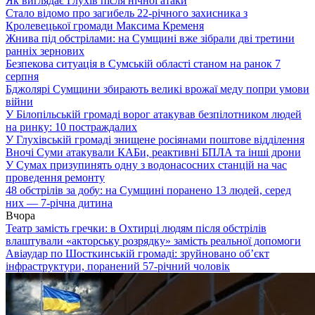
Як виглядає Глухів після нічної атаки
Стало відомо про загибель 22-річного захисника з
Кролевецької громади Максима Кременя
Жнива під обстрілами: на Сумщині вже зібрали дві третини
ранніх зернових
Безпекова ситуація в Сумській області станом на ранок 7
серпня
Бджолярі Сумщини збирають великі врожаї меду попри умови
війни
У Білопільській громаді ворог атакував безпілотником людей
на ринку: 10 постраждалих
У Глухівській громаді знищене росіянами поштове відділення
Вночі Суми атакували КАБи, реактивні БПЛА та інші дрони
У Сумах призупинять одну з водонасосних станцій на час
проведення ремонту
48 обстрілів за добу: на Сумщині поранено 13 людей, серед
них — 7-річна дитина
Вчора
Театр замість гречки: в Охтирці людям після обстрілів
влаштували «акторську розрядку» замість реальної допомоги
Авіаудар по Шосткинській громаді: зруйновано об’єкт
інфраструктури, поранений 57-річний чоловік