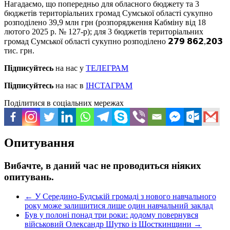
Нагадаємо, що попередньо для обласного бюджету та 3
бюджетів територіальних громад Сумської області сукупно
розподілено 39,9 млн грн (розпорядження Кабміну від 18
лютого 2025 р. № 127-р); для 3 бюджетів територіальних
громад Сумської області сукупно розподілено 𝟮𝟳𝟵 𝟴𝟲𝟮,𝟮𝟬𝟯
тис. грн.
Підписуйтесь
на нас у
ТЕЛЕГРАМ
Підписуйтесь
на нас в
ІНСТАГРАМ
Поділитися в соціальних мережах
Опитування
Вибачте, в даний час не проводиться ніяких
опитувань.
←
У Середино-Будській громаді з нового навчального
року може залишитися лише один навчальний заклад
Був у полоні понад три роки: додому повернувся
військовий Олександр Шутко із Шосткинщини
→