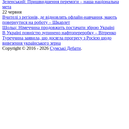
Зеленський: Пришвидшення перемоги – наша національна
мета
22 червня
Вчителі з регіонів, де відновлять офлайн-навчання, мають
повернутися на роботу – Шкарлет
Шольц: Німеччина продовжить постачати зброю Україні
В Україні повністю зупинено нафтопереробку – Вітренко
Туреччина заявила, що досягла прогресу з Росією щодо
вивезення українського зерна
Copyright © 2016 - 2026
Сумські Дебати
.