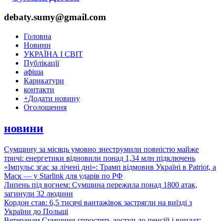
debaty.sumy@gmail.com
Головна
Новини
УКРАЇНА І СВІТ
Публікації
афіша
Карикатури
контакти
+
Додати новину
Оголошення
новини
Сумщину за місяць умовно знеструмили повністю майже
тричі: енергетики відновили понад 1,34 млн підключень
«Імпульс згас за лічені дні»: Трамп відмовив Україні в Patriot, а
Маск — у Starlink для ударів по РФ
Липень під вогнем: Сумщина пережила понад 1800 атак,
загинули 32 людини
Кордон став: 6,5 тисячі вантажівок застрягли на виїзді з
України до Польщі
Ветеранам Сумщини спростять доступ до пенсій і виплат: