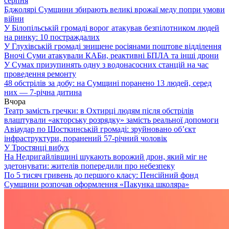
серпня
Бджолярі Сумщини збирають великі врожаї меду попри умови
війни
У Білопільській громаді ворог атакував безпілотником людей
на ринку: 10 постраждалих
У Глухівській громаді знищене росіянами поштове відділення
Вночі Суми атакували КАБи, реактивні БПЛА та інші дрони
У Сумах призупинять одну з водонасосних станцій на час
проведення ремонту
48 обстрілів за добу: на Сумщині поранено 13 людей, серед
них — 7-річна дитина
Вчора
Театр замість гречки: в Охтирці людям після обстрілів
влаштували «акторську розрядку» замість реальної допомоги
Авіаудар по Шосткинській громаді: зруйновано об’єкт
інфраструктури, поранений 57-річний чоловік
У Тростянці вибух
На Недригайлівщині шукають ворожий дрон, який міг не
здетонувати: жителів попередили про небезпеку
По 5 тисяч гривень до першого класу: Пенсійний фонд
Сумщини розпочав оформлення «Пакунка школяра»