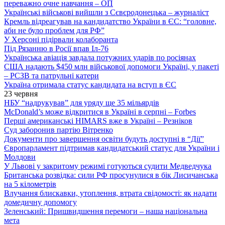
переважно очне навчання – ОП
Українські військові вийшли з Сєвєродонецька – журналіст
Кремль відреагував на кандидатство України в ЄС: “головне,
аби не було проблем для РФ”
У Херсоні підірвали колаборанта
Під Рязанню в Росії впав Іл-76
Українська авіація завдала потужних ударів по росіянах
США надають $450 млн військової допомоги Україні, у пакеті
– РСЗВ та патрульні катери
Україна отримала статус кандидата на вступ в ЄС
23 червня
НБУ “надрукував” для уряду ще 35 мільярдів
McDonald’s може відкритися в Україні в серпні – Forbes
Перші американські HIMARS вже в Україні – Резніков
Суд заборонив партію Вітренко
Документи про завершення освіти будуть доступні в “Дії”
Європарламент підтримав кандидатський статус для України і
Молдови
У Львові у закритому режимі готуються судити Медведчука
Британська розвідка: сили РФ просунулися в бік Лисичанська
на 5 кілометрів
Влучання блискавки, утоплення, втрата свідомості: як надати
домедичну допомогу
Зеленський: Пришвидшення перемоги – наша національна
мета