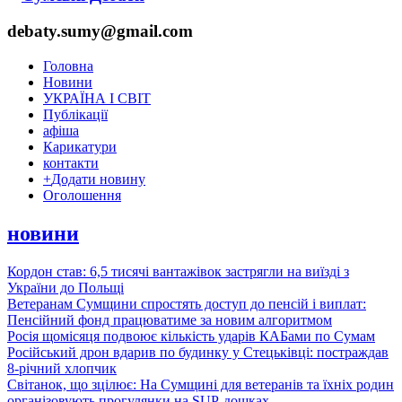
debaty.sumy@gmail.com
Головна
Новини
УКРАЇНА І СВІТ
Публікації
афіша
Карикатури
контакти
+
Додати новину
Оголошення
новини
Кордон став: 6,5 тисячі вантажівок застрягли на виїзді з
України до Польщі
Ветеранам Сумщини спростять доступ до пенсій і виплат:
Пенсійний фонд працюватиме за новим алгоритмом
Росія щомісяця подвоює кількість ударів КАБами по Сумам
Російський дрон вдарив по будинку у Стецьківці: постраждав
8-річний хлопчик
Світанок, що зцілює: На Сумщині для ветеранів та їхніх родин
організовують прогулянки на SUP-дошках