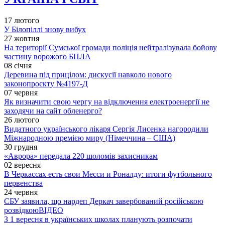
17 лютого
У Білопіллі знову вибух
27 жовтня
На території Сумської громади поліція нейтралізувала бойову
частину ворожого БПЛА
08 січня
Деревина під прицілом: дискусії навколо нового
законопроєкту №4197-Д
07 червня
Як визначити свою чергу на відключення електроенергії не
заходячи на сайт обленерго?
26 лютого
Видатного українського лікаря Сергія Лисенка нагородили
Міжнародною премією миру (Німеччина – США)
30 грудня
«Аврора» передала 220 шоломів захисникам
02 вересня
В Черкассах есть свои Месси и Роналду: итоги футбольного
первенства
24 червня
СБУ заявила, що нардеп Деркач завербований російською
розвідкою
ВІДЕО
З 1 вересня в українських школах планують розпочати