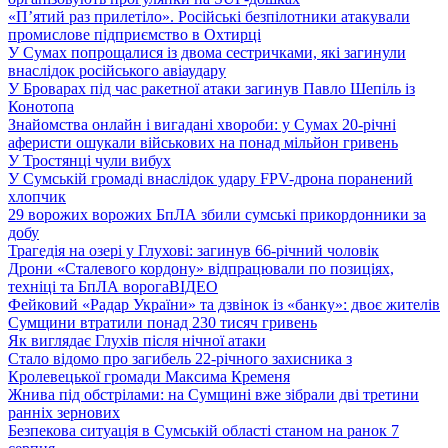
«П’ятий раз прилетіло». Російські безпілотники атакували
промислове підприємство в Охтирці
У Сумах попрощалися із двома сестричками, які загинули
внаслідок російського авіаудару
У Броварах під час ракетної атаки загинув Павло Шепіль із
Конотопа
Знайомства онлайн і вигадані хвороби: у Сумах 20-річні
аферисти ошукали військових на понад мільйон гривень
У Тростянці чули вибух
У Сумській громаді внаслідок удару FPV-дрона поранений
хлопчик
29 ворожих ворожих БпЛА збили сумські прикордонники за
добу
Трагедія на озері у Глухові: загинув 66-річний чоловік
Дрони «Сталевого кордону» відпрацювали по позиціях,
техніці та БпЛА ворога
ВІДЕО
Фейковий «Радар України» та дзвінок із «банку»: двоє жителів
Сумщини втратили понад 230 тисяч гривень
Як виглядає Глухів після нічної атаки
Стало відомо про загибель 22-річного захисника з
Кролевецької громади Максима Кременя
Жнива під обстрілами: на Сумщині вже зібрали дві третини
ранніх зернових
Безпекова ситуація в Сумській області станом на ранок 7