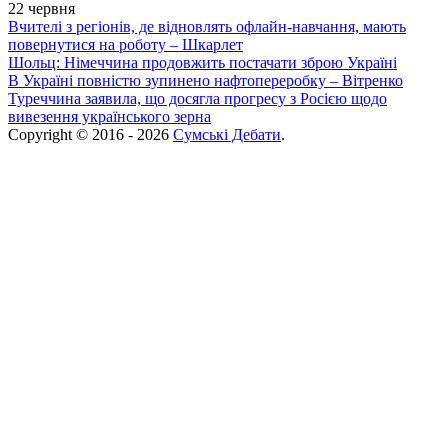
22 червня
Вчителі з регіонів, де відновлять офлайн-навчання, мають
повернутися на роботу – Шкарлет
Шольц: Німеччина продовжить постачати зброю Україні
В Україні повністю зупинено нафтопереробку – Вітренко
Туреччина заявила, що досягла прогресу з Росією щодо
вивезення українського зерна
Copyright © 2016 - 2026
Сумські Дебати
.