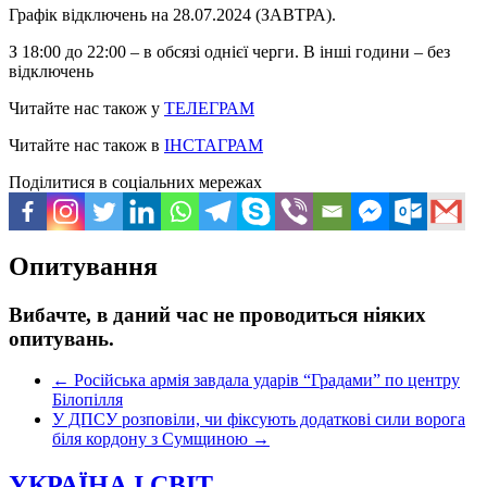
Графік відключень на 28.07.2024 (ЗАВТРА).
З 18:00 до 22:00 – в обсязі однієї черги. В інші години – без
відключень
Читайте нас також у
ТЕЛЕГРАМ
Читайте нас також в
ІНСТАГРАМ
Поділитися в соціальних мережах
Опитування
Вибачте, в даний час не проводиться ніяких
опитувань.
←
Російська армія завдала ударів “Градами” по центру
Білопілля
У ДПСУ розповіли, чи фіксують додаткові сили ворога
біля кордону з Сумщиною
→
УКРАЇНА І СВІТ