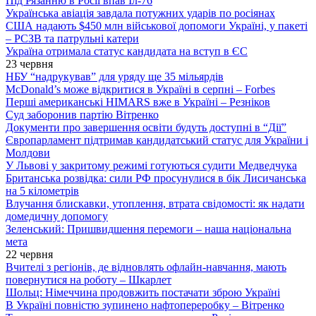
Під Рязанню в Росії впав Іл-76
Українська авіація завдала потужних ударів по росіянах
США надають $450 млн військової допомоги Україні, у пакеті
– РСЗВ та патрульні катери
Україна отримала статус кандидата на вступ в ЄС
23 червня
НБУ “надрукував” для уряду ще 35 мільярдів
McDonald’s може відкритися в Україні в серпні – Forbes
Перші американські HIMARS вже в Україні – Резніков
Суд заборонив партію Вітренко
Документи про завершення освіти будуть доступні в “Дії”
Європарламент підтримав кандидатський статус для України і
Молдови
У Львові у закритому режимі готуються судити Медведчука
Британська розвідка: сили РФ просунулися в бік Лисичанська
на 5 кілометрів
Влучання блискавки, утоплення, втрата свідомості: як надати
домедичну допомогу
Зеленський: Пришвидшення перемоги – наша національна
мета
22 червня
Вчителі з регіонів, де відновлять офлайн-навчання, мають
повернутися на роботу – Шкарлет
Шольц: Німеччина продовжить постачати зброю Україні
В Україні повністю зупинено нафтопереробку – Вітренко