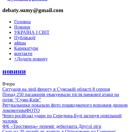
debaty.sumy@gmail.com
Головна
Новини
УКРАЇНА І СВІТ
Публікації
афіша
Карикатури
контакти
+
Додати новину
новини
Вчора
Ситуація на лінії фронту в Сумській області 8 серпня
Понад 250 пасажирів евакуювали після ранкової атаки на
потяг “Суми-Київ”
Рятувальники показали фото пошкодженого ворожим дроном
локомотива
ФОТО
Через російські удари по Середина-Буді загинув цивільний
чоловік
ФК «Тростянець» переміг дебютанта Другої ліги
Село на 20 людей: як живуть в Отроховому на Сумщині