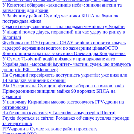
У Конотопі обікрали «захисників неба»: зникли антени та
запчастини для дронів
У Зарічному районі Сум під час атаки БПЛА на будинок
постраждала жінка
Сумські веслувальники – з нагородами чемпіонату України
У лікарні помер дідусь, поранений під час удару по ринку в
Білопіллі
Футболки по 1170 гривень: СНАУ вирішив оновити комусь
гардероб державним коштом по захмарним цінам
ФОТО
Конотопщина втратила захисника Олександра Кондратенка
У Сумах 71-річний водій врізався у припарковане авто
Україна дала «морський імунітет» частині суден, що прямують
до портів РФ — Bloomberg
На Сумщині перевіряють доступність укриттів: уже виявили
14 випадків зачинених сховищ
Від 15 серпня на Сумщині діятиме заборона на вилов раків
Прикордонники знищили майже 90 ворожих БПЛА на
Сумщині
У напрямку Кириківки масово застосовують FPV-дрони на
оптоволокні
Чи безпечно купатися у Галенківському озері в Шостці
Глухів бореться за світло: Романько об’єднує зусилля громади
та енергетиків
FPV-дрони в Сумах: як живе район проспекту