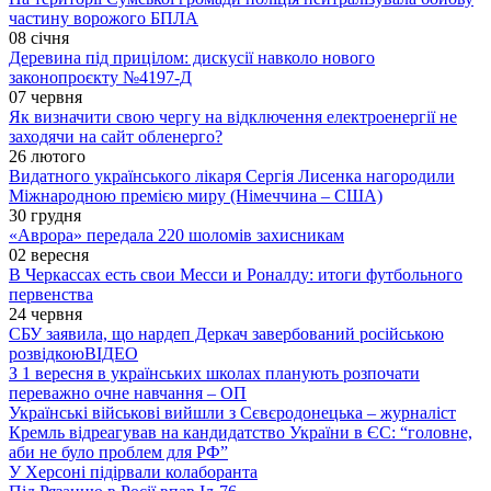
частину ворожого БПЛА
08 січня
Деревина під прицілом: дискусії навколо нового
законопроєкту №4197-Д
07 червня
Як визначити свою чергу на відключення електроенергії не
заходячи на сайт обленерго?
26 лютого
Видатного українського лікаря Сергія Лисенка нагородили
Міжнародною премією миру (Німеччина – США)
30 грудня
«Аврора» передала 220 шоломів захисникам
02 вересня
В Черкассах есть свои Месси и Роналду: итоги футбольного
первенства
24 червня
СБУ заявила, що нардеп Деркач завербований російською
розвідкою
ВІДЕО
З 1 вересня в українських школах планують розпочати
переважно очне навчання – ОП
Українські військові вийшли з Сєвєродонецька – журналіст
Кремль відреагував на кандидатство України в ЄС: “головне,
аби не було проблем для РФ”
У Херсоні підірвали колаборанта