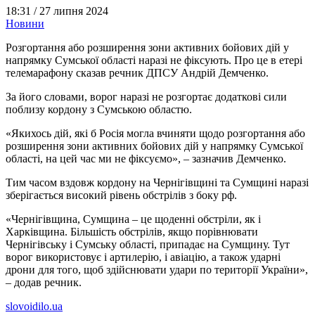
18:31 /
27 липня 2024
Новини
Розгортання або розширення зони активних бойових дій у
напрямку Сумської області наразі не фіксують. Про це в етері
телемарафону сказав речник ДПСУ Андрій Демченко.
За його словами, ворог наразі не розгортає додаткові сили
поблизу кордону з Сумською областю.
«Якихось дій, які б Росія могла вчиняти щодо розгортання або
розширення зони активних бойових дій у напрямку Сумської
області, на цей час ми не фіксуємо», – зазначив Демченко.
Тим часом вздовж кордону на Чернігівщині та Сумщині наразі
зберігається високий рівень обстрілів з боку рф.
«Чернігівщина, Сумщина – це щоденні обстріли, як і
Харківщина. Більшість обстрілів, якщо порівнювати
Чернігівську і Сумську області, припадає на Сумщину. Тут
ворог використовує і артилерію, і авіацію, а також ударні
дрони для того, щоб здійснювати удари по території України»,
– додав речник.
slovoidilo.ua