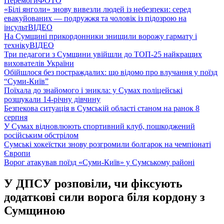
Перемоги
ФОТО
«Білі янголи» знову вивезли людей із небезпеки: серед
евакуйованих — подружжя та чоловік із підозрою на
інсульт
ВІДЕО
На Сумщині прикордонники знищили ворожу гармату і
техніку
ВІДЕО
Три педагоги з Сумщини увійшли до ТОП-25 найкращих
вихователів України
Обійшлося без постраждалих: що відомо про влучання у поїзд
“Суми-Київ”
Поїхала до знайомого і зникла: у Сумах поліцейські
розшукали 14-річну дівчину
Безпекова ситуація в Сумській області станом на ранок 8
серпня
У Сумах відновлюють спортивний клуб, пошкоджений
російським обстрілом
Сумські хокеїстки знову розгромили болгарок на чемпіонаті
Європи
Ворог атакував поїзд «Суми-Київ» у Сумському районі
У ДПСУ розповіли, чи фіксують
додаткові сили ворога біля кордону з
Сумщиною