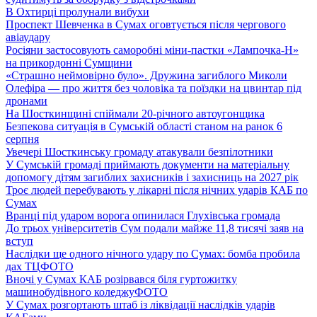
В Охтирці пролунали вибухи
Проспект Шевченка в Сумах оговтується після чергового
авіаудару
Росіяни застосовують саморобні міни-пастки «Лампочка-Н»
на прикордонні Сумщини
«Страшно неймовірно було». Дружина загиблого Миколи
Олефіра — про життя без чоловіка та поїздки на цвинтар під
дронами
На Шосткинщині спіймали 20-річного автоугонщика
Безпекова ситуація в Сумській області станом на ранок 6
серпня
Увечері Шосткинську громаду атакували безпілотники
У Сумській громаді приймають документи на матеріальну
допомогу дітям загиблих захисників і захисниць на 2027 рік
Троє людей перебувають у лікарні після нічних ударів КАБ по
Сумах
Вранці під ударом ворога опинилася Глухівська громада
До трьох університетів Сум подали майже 11,8 тисячі заяв на
вступ
Наслідки ще одного нічного удару по Сумах: бомба пробила
дах ТЦ
ФОТО
Вночі у Сумах КАБ розірвався біля гуртожитку
машинобудівного коледжу
ФОТО
У Сумах розгортають штаб із ліквідації наслідків ударів