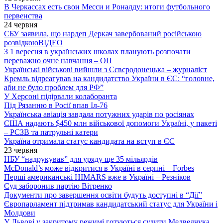
В Черкассах есть свои Месси и Роналду: итоги футбольного
первенства
24 червня
СБУ заявила, що нардеп Деркач завербований російською
розвідкою
ВІДЕО
З 1 вересня в українських школах планують розпочати
переважно очне навчання – ОП
Українські військові вийшли з Сєвєродонецька – журналіст
Кремль відреагував на кандидатство України в ЄС: “головне,
аби не було проблем для РФ”
У Херсоні підірвали колаборанта
Під Рязанню в Росії впав Іл-76
Українська авіація завдала потужних ударів по росіянах
США надають $450 млн військової допомоги Україні, у пакеті
– РСЗВ та патрульні катери
Україна отримала статус кандидата на вступ в ЄС
23 червня
НБУ “надрукував” для уряду ще 35 мільярдів
McDonald’s може відкритися в Україні в серпні – Forbes
Перші американські HIMARS вже в Україні – Резніков
Суд заборонив партію Вітренко
Документи про завершення освіти будуть доступні в “Дії”
Європарламент підтримав кандидатський статус для України і
Молдови
У Львові у закритому режимі готуються судити Медведчука