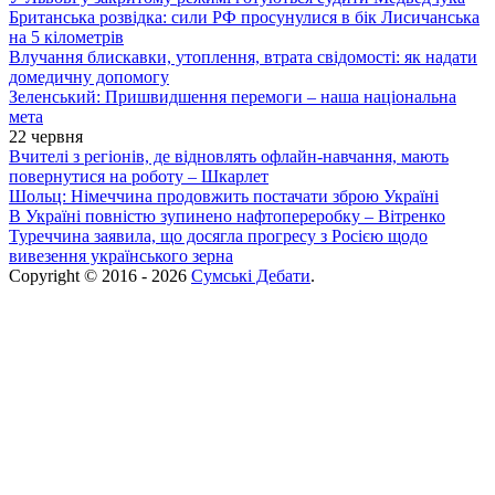
Британська розвідка: сили РФ просунулися в бік Лисичанська
на 5 кілометрів
Влучання блискавки, утоплення, втрата свідомості: як надати
домедичну допомогу
Зеленський: Пришвидшення перемоги – наша національна
мета
22 червня
Вчителі з регіонів, де відновлять офлайн-навчання, мають
повернутися на роботу – Шкарлет
Шольц: Німеччина продовжить постачати зброю Україні
В Україні повністю зупинено нафтопереробку – Вітренко
Туреччина заявила, що досягла прогресу з Росією щодо
вивезення українського зерна
Copyright © 2016 - 2026
Сумські Дебати
.