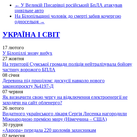
←
У Великій Писарівці російський БпЛА атакував
цивільне авто
На Білопільщині чоловік до смерті забив кочергою
односельця
→
УКРАЇНА І СВІТ
17 лютого
У Білопіллі знову вибух
27 жовтня
На території Сумської громади поліція нейтралізувала бойову
частину ворожого БПЛА
08 січня
Деревина під прицілом: дискусії навколо нового
законопроєкту №4197-Д
07 червня
Як визначити свою чергу на відключення електроенергії не
заходячи на сайт обленерго?
26 лютого
Видатного українського лікаря Сергія Лисенка нагородили
Міжнародною премією миру (Німеччина – США)
30 грудня
«Аврора» передала 220 шоломів захисникам
02 вересня