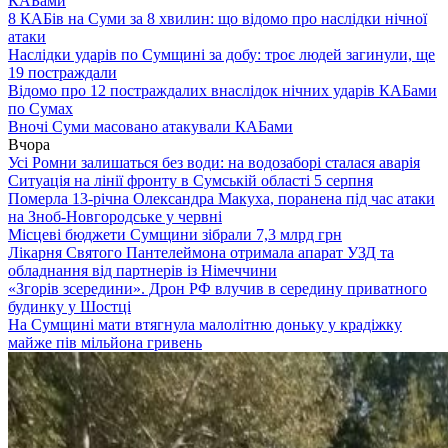
КАБами
8 КАБів на Суми за 8 хвилин: що відомо про наслідки нічної
атаки
Наслідки ударів по Сумщині за добу: троє людей загинули, ще
19 постраждали
Відомо про 12 постраждалих внаслідок нічних ударів КАБами
по Сумах
Вночі Суми масовано атакували КАБами
Вчора
Усі Ромни залишаться без води: на водозаборі сталася аварія
Ситуація на лінії фронту в Сумській області 5 серпня
Померла 13-річна Олександра Макуха, поранена під час атаки
на Зноб-Новгородське у червні
Місцеві бюджети Сумщини зібрали 7,3 млрд грн
Лікарня Святого Пантелеймона отримала апарат УЗД та
обладнання від партнерів із Німеччини
«Згорів зсередини». Дрон РФ влучив в середину приватного
будинку у Шостці
На Сумщині мати втягнула малолітню доньку у крадіжку
майже пів мільйона гривень