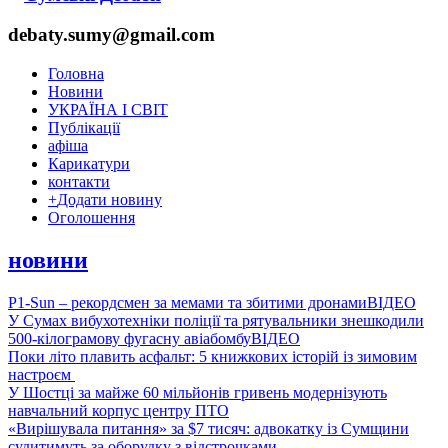
debaty.sumy@gmail.com
Головна
Новини
УКРАЇНА І СВІТ
Публікації
афіша
Карикатури
контакти
+
Додати новину
Оголошення
новини
P1-Sun – рекордсмен за мемами та збитими дронами
ВІДЕО
У Сумах вибухотехніки поліції та рятувальники знешкодили
500-кілограмову фугасну авіабомбу
ВІДЕО
Поки літо плавить асфальт: 5 книжкових історій із зимовим
настроєм
У Шостці за майже 60 мільйонів гривень модернізують
навчальний корпус центру ПТО
«Вирішувала питання» за $7 тисяч: адвокатку із Сумщини
судитимуть за оборудку з відстрочками