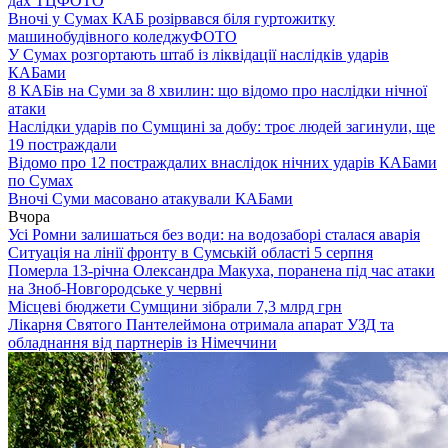
дах ТЦ
ФОТО
Вночі у Сумах КАБ розірвався біля гуртожитку
машинобудівного коледжу
ФОТО
У Сумах розгортають штаб із ліквідації наслідків ударів
КАБами
8 КАБів на Суми за 8 хвилин: що відомо про наслідки нічної
атаки
Наслідки ударів по Сумщині за добу: троє людей загинули, ще
19 постраждали
Відомо про 12 постраждалих внаслідок нічних ударів КАБами
по Сумах
Вночі Суми масовано атакували КАБами
Вчора
Усі Ромни залишаться без води: на водозаборі сталася аварія
Ситуація на лінії фронту в Сумській області 5 серпня
Померла 13-річна Олександра Макуха, поранена під час атаки
на Зноб-Новгородське у червні
Місцеві бюджети Сумщини зібрали 7,3 млрд грн
Лікарня Святого Пантелеймона отримала апарат УЗД та
обладнання від партнерів із Німеччини