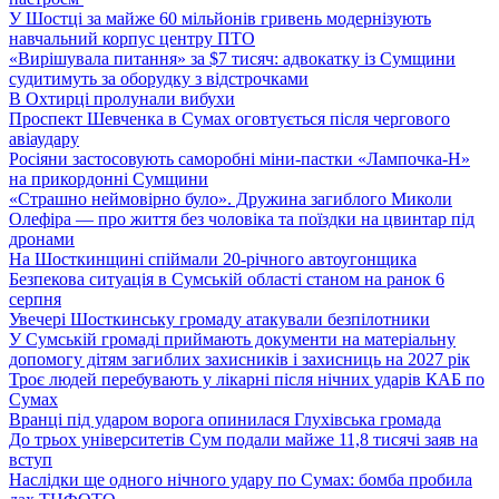
У Шостці за майже 60 мільйонів гривень модернізують
навчальний корпус центру ПТО
«Вирішувала питання» за $7 тисяч: адвокатку із Сумщини
судитимуть за оборудку з відстрочками
В Охтирці пролунали вибухи
Проспект Шевченка в Сумах оговтується після чергового
авіаудару
Росіяни застосовують саморобні міни-пастки «Лампочка-Н»
на прикордонні Сумщини
«Страшно неймовірно було». Дружина загиблого Миколи
Олефіра — про життя без чоловіка та поїздки на цвинтар під
дронами
На Шосткинщині спіймали 20-річного автоугонщика
Безпекова ситуація в Сумській області станом на ранок 6
серпня
Увечері Шосткинську громаду атакували безпілотники
У Сумській громаді приймають документи на матеріальну
допомогу дітям загиблих захисників і захисниць на 2027 рік
Троє людей перебувають у лікарні після нічних ударів КАБ по
Сумах
Вранці під ударом ворога опинилася Глухівська громада
До трьох університетів Сум подали майже 11,8 тисячі заяв на
вступ
Наслідки ще одного нічного удару по Сумах: бомба пробила