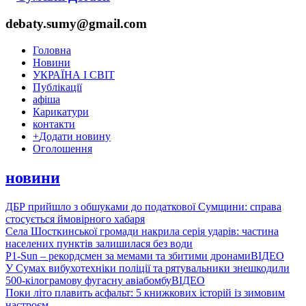
debaty.sumy@gmail.com
Головна
Новини
УКРАЇНА І СВІТ
Публікації
афіша
Карикатури
контакти
+
Додати новину
Оголошення
новини
ДБР прийшло з обшуками до податкової Сумщини: справа
стосується ймовірного хабаря
Села Шосткинської громади накрила серія ударів: частина
населених пунктів залишилася без води
P1-Sun – рекордсмен за мемами та збитими дронами
ВІДЕО
У Сумах вибухотехніки поліції та рятувальники знешкодили
500-кілограмову фугасну авіабомбу
ВІДЕО
Поки літо плавить асфальт: 5 книжкових історій із зимовим
настроєм