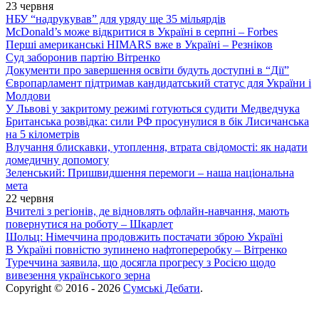
23 червня
НБУ “надрукував” для уряду ще 35 мільярдів
McDonald’s може відкритися в Україні в серпні – Forbes
Перші американські HIMARS вже в Україні – Резніков
Суд заборонив партію Вітренко
Документи про завершення освіти будуть доступні в “Дії”
Європарламент підтримав кандидатський статус для України і
Молдови
У Львові у закритому режимі готуються судити Медведчука
Британська розвідка: сили РФ просунулися в бік Лисичанська
на 5 кілометрів
Влучання блискавки, утоплення, втрата свідомості: як надати
домедичну допомогу
Зеленський: Пришвидшення перемоги – наша національна
мета
22 червня
Вчителі з регіонів, де відновлять офлайн-навчання, мають
повернутися на роботу – Шкарлет
Шольц: Німеччина продовжить постачати зброю Україні
В Україні повністю зупинено нафтопереробку – Вітренко
Туреччина заявила, що досягла прогресу з Росією щодо
вивезення українського зерна
Copyright © 2016 - 2026
Сумські Дебати
.