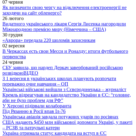
07 червня
Як визначити свою чергу на відключення електроенергії не
заходячи на сайт обленерго?
26 лютого
Видатного українського лікаря Сергія Лисенка нагородили
Міжнародною премією миру (Німеччина – США)
30 грудня
«Аврора» передала 220 шоломів захисникам
02 вересня
В Черкассах есть свои Месси и Роналду: итоги футбольного
первенства
24 червня
СБУ заявила, що нардеп Деркач завербований російською
розвідкою
ВІДЕО
З 1 вересня в українських школах планують розпочати
переважно очне навчання – ОП
Українські військові вийшли з Сєвєродонецька – журналіст
Кремль відреагував на кандидатство України в ЄС: “головне,
аби не було проблем для РФ”
У Херсоні підірвали колаборанта
Під Рязанню в Росії впав Іл-76
Українська авіація завдала потужних ударів по росіянах
США надають $450 млн військової допомоги Україні, у пакеті
– РСЗВ та патрульні катери
Україна отримала статус кандидата на вступ в ЄС