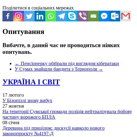
Поділитися в соціальних мережах
Опитування
Вибачте, в даний час не проводиться ніяких
опитувань.
←
Пенсіонерку обібрали під виглядом кібератаки
У Сумах знайшли бандита з Тернополя
→
УКРАЇНА І СВІТ
17 лютого
У Білопіллі знову вибух
27 жовтня
На території Сумської громади поліція нейтралізувала бойову
частину ворожого БПЛА
08 січня
Деревина під прицілом: дискусії навколо нового
законопроєкту №4197-Д