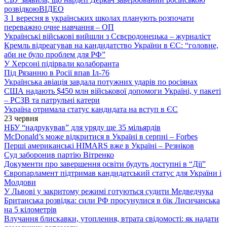
розвідкою
ВІДЕО
З 1 вересня в українських школах планують розпочати
переважно очне навчання – ОП
Українські військові вийшли з Сєвєродонецька – журналіст
Кремль відреагував на кандидатство України в ЄС: “головне,
аби не було проблем для РФ”
У Херсоні підірвали колаборанта
Під Рязанню в Росії впав Іл-76
Українська авіація завдала потужних ударів по росіянах
США надають $450 млн військової допомоги Україні, у пакеті
– РСЗВ та патрульні катери
Україна отримала статус кандидата на вступ в ЄС
23 червня
НБУ “надрукував” для уряду ще 35 мільярдів
McDonald’s може відкритися в Україні в серпні – Forbes
Перші американські HIMARS вже в Україні – Резніков
Суд заборонив партію Вітренко
Документи про завершення освіти будуть доступні в “Дії”
Європарламент підтримав кандидатський статус для України і
Молдови
У Львові у закритому режимі готуються судити Медведчука
Британська розвідка: сили РФ просунулися в бік Лисичанська
на 5 кілометрів
Влучання блискавки, утоплення, втрата свідомості: як надати