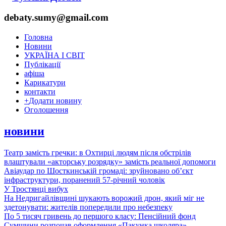
debaty.sumy@gmail.com
Головна
Новини
УКРАЇНА І СВІТ
Публікації
афіша
Карикатури
контакти
+
Додати новину
Оголошення
новини
Театр замість гречки: в Охтирці людям після обстрілів
влаштували «акторську розрядку» замість реальної допомоги
Авіаудар по Шосткинській громаді: зруйновано об’єкт
інфраструктури, поранений 57-річний чоловік
У Тростянці вибух
На Недригайлівщині шукають ворожий дрон, який міг не
здетонувати: жителів попередили про небезпеку
По 5 тисяч гривень до першого класу: Пенсійний фонд
Сумщини розпочав оформлення «Пакунка школяра»