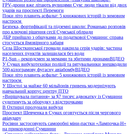
FPV-дрони вже літають вулицями Сум: люди тікали від двох
ударів на проспекті Перемоги
Поки літо плавить асфальт: 5 книжкових історій із зимовим
настроєм
Безпека, фортифікації та підземні школи: Романько розповів
про ключові рішення сесії Сумської облради
ДБР прийшло з обшуками до податкової Сумщини: справа
стосується ймовірного хабаря
Села Шосткинської громади накрила серія ударів: частина
населених пунктів залишилася без води
P1-Sun – рекордсмен за мемами та збитими дронами
ВІДЕО
У Сумах вибухотехніки поліції та рятувальники знешкодили
500-кілограмову фугасну авіабомбу
ВІДЕО
Поки літо плавить асфальт: 5 книжкових історій із зимовим
настроєм
У Шостці за майже 60 мільйонів гривень модернізують
навчальний корпус центру ПТО
«Вирішувала питання» за $7 тисяч: адвокатку із Сумщини
судитимуть за оборудку з відстрочками
В Охтирці пролунали вибухи
Проспект Шевченка в Сумах оговтується після чергового
авіаудару
Росіяни застосовують саморобні міни-пастки «Лампочка-Н»
на прикордонні Сумщини