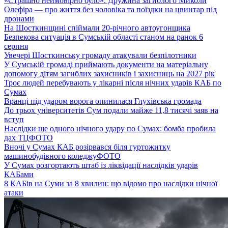
«Страшно неймовірно було». Дружина загиблого Миколи
Олефіра — про життя без чоловіка та поїздки на цвинтар під
дронами
На Шосткинщині спіймали 20-річного автоугонщика
Безпекова ситуація в Сумській області станом на ранок 6
серпня
Увечері Шосткинську громаду атакували безпілотники
У Сумській громаді приймають документи на матеріальну
допомогу дітям загиблих захисників і захисниць на 2027 рік
Троє людей перебувають у лікарні після нічних ударів КАБ по
Сумах
Вранці під ударом ворога опинилася Глухівська громада
До трьох університетів Сум подали майже 11,8 тисячі заяв на
вступ
Наслідки ще одного нічного удару по Сумах: бомба пробила
дах ТЦ
ФОТО
Вночі у Сумах КАБ розірвався біля гуртожитку
машинобудівного коледжу
ФОТО
У Сумах розгортають штаб із ліквідації наслідків ударів
КАБами
8 КАБів на Суми за 8 хвилин: що відомо про наслідки нічної
атаки