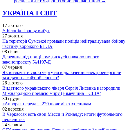
російський FPV-дрон із бойовою частиною
→
УКРАЇНА І СВІТ
17 лютого
У Білопіллі знову вибух
27 жовтня
На території Сумської громади поліція нейтралізувала бойову
частину ворожого БПЛА
08 січня
Деревина під прицілом: дискусії навколо нового
законопроєкту №4197-Д
07 червня
Як визначити свою чергу на відключення електроенергії не
заходячи на сайт обленерго?
26 лютого
Видатного українського лікаря Сергія Лисенка нагородили
Міжнародною премією миру (Німеччина – США)
30 грудня
«Аврора» передала 220 шоломів захисникам
02 вересня
В Черкассах есть свои Месси и Роналду: итоги футбольного
первенства
24 червня
СБУ заявила, що нардеп Деркач завербований російською