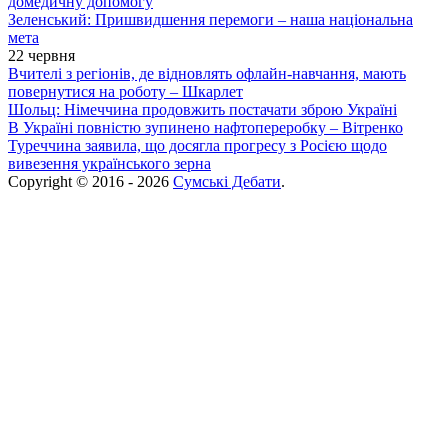
домедичну допомогу
Зеленський: Пришвидшення перемоги – наша національна
мета
22 червня
Вчителі з регіонів, де відновлять офлайн-навчання, мають
повернутися на роботу – Шкарлет
Шольц: Німеччина продовжить постачати зброю Україні
В Україні повністю зупинено нафтопереробку – Вітренко
Туреччина заявила, що досягла прогресу з Росією щодо
вивезення українського зерна
Copyright © 2016 - 2026
Сумські Дебати
.