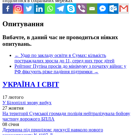
Поділитися в соціальних мережах
Опитування
Вибачте, в даний час не проводиться ніяких
опитувань.
←
Удар по закладу освіти в Сумах: кількість
постраждалих зросла до 11, серед них троє дітей
Рейтинг Путіна просів до мінімуму з початку війни: у
РФ фіксують різке падіння підтримки
→
УКРАЇНА І СВІТ
17 лютого
У Білопіллі знову вибух
27 жовтня
На території Сумської громади поліція нейтралізувала бойову
частину ворожого БПЛА
08 січня
Деревина під прицілом: дискусії навколо нового