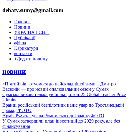
debaty.sumy@gmail.com
Головна
Новини
УКРАЇНА І СВІТ
Публікації
афіша
Карикатури
контакти
+
Додати новину
новини
«П’ятий рік готуємося до найскладнішої зими». Дмитро
Васюнін — про новий опалювальний сезон у Сумах
Сумська вихователька увійшла до топ-25 Global Teacher Prize
Ukraine
Вранці російський безпілотник наніс удар по Тростянецькій
громаді
ФОТО
Армія РФ атакувала Ромни сьогодні зранку
ФОТО
У Сумах затвердили план інвестицій до 2029 року, але без
фінансування
На даху будинку на Сумщині знайшли 120-мм міну