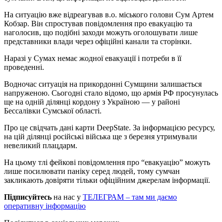
На ситуацію вже відреагував в.о. міського голови Сум Артем
Кобзар. Він спростував повідомлення про евакуацію та
наголосив, що подібні заходи можуть оголошувати лише
представники влади через офіційні канали та сторінки.
Наразі у Сумах немає жодної евакуації і потреби в її
проведенні.
Водночас ситуація на прикордонні Сумщини залишається
напруженою. Сьогодні стало відомо, що армія РФ просунулась
ще на одній ділянці кордону з Україною — у районі
Бессалівки Сумської області.
Про це свідчать дані карти DeepState. За інформацією ресурсу,
на цій ділянці російські війська ще з березня утримували
невеликий плацдарм.
На цьому тлі фейкові повідомлення про “евакуацію” можуть
лише посилювати паніку серед людей, тому сумчан
закликають довіряти тільки офіційним джерелам інформації.
Підписуйтесь
на нас у
ТЕЛЕГРАМ – там ми даємо
оперативну інформацію