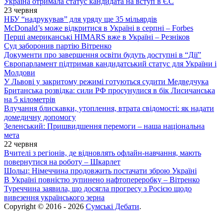
Україна отримала статус кандидата на вступ в ЄС
23 червня
НБУ “надрукував” для уряду ще 35 мільярдів
McDonald’s може відкритися в Україні в серпні – Forbes
Перші американські HIMARS вже в Україні – Резніков
Суд заборонив партію Вітренко
Документи про завершення освіти будуть доступні в “Дії”
Європарламент підтримав кандидатський статус для України і
Молдови
У Львові у закритому режимі готуються судити Медведчука
Британська розвідка: сили РФ просунулися в бік Лисичанська
на 5 кілометрів
Влучання блискавки, утоплення, втрата свідомості: як надати
домедичну допомогу
Зеленський: Пришвидшення перемоги – наша національна
мета
22 червня
Вчителі з регіонів, де відновлять офлайн-навчання, мають
повернутися на роботу – Шкарлет
Шольц: Німеччина продовжить постачати зброю Україні
В Україні повністю зупинено нафтопереробку – Вітренко
Туреччина заявила, що досягла прогресу з Росією щодо
вивезення українського зерна
Copyright © 2016 - 2026
Сумські Дебати
.