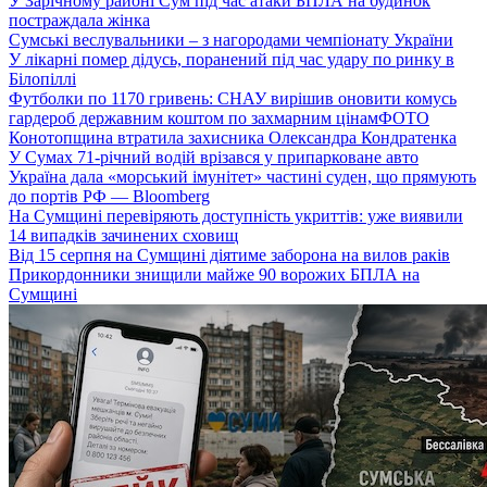
У Зарічному районі Сум під час атаки БПЛА на будинок
постраждала жінка
Сумські веслувальники – з нагородами чемпіонату України
У лікарні помер дідусь, поранений під час удару по ринку в
Білопіллі
Футболки по 1170 гривень: СНАУ вирішив оновити комусь
гардероб державним коштом по захмарним цінам
ФОТО
Конотопщина втратила захисника Олександра Кондратенка
У Сумах 71-річний водій врізався у припарковане авто
Україна дала «морський імунітет» частині суден, що прямують
до портів РФ — Bloomberg
На Сумщині перевіряють доступність укриттів: уже виявили
14 випадків зачинених сховищ
Від 15 серпня на Сумщині діятиме заборона на вилов раків
Прикордонники знищили майже 90 ворожих БПЛА на
Сумщині