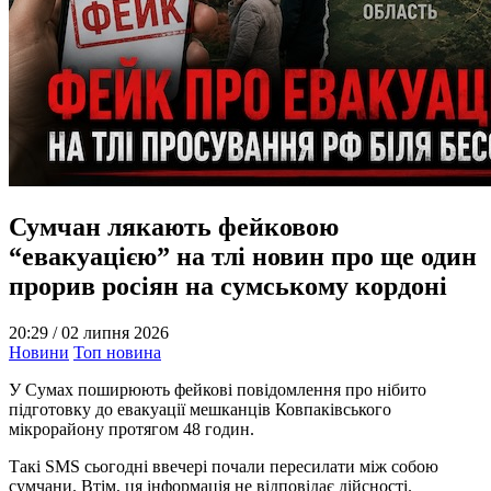
Сумчан лякають фейковою
“евакуацією” на тлі новин про ще один
прорив росіян на сумському кордоні
20:29 /
02 липня 2026
Новини
Топ новина
У Сумах поширюють фейкові повідомлення про нібито
підготовку до евакуації мешканців Ковпаківського
мікрорайону протягом 48 годин.
Такі SMS сьогодні ввечері почали пересилати між собою
сумчани. Втім, ця інформація не відповідає дійсності.