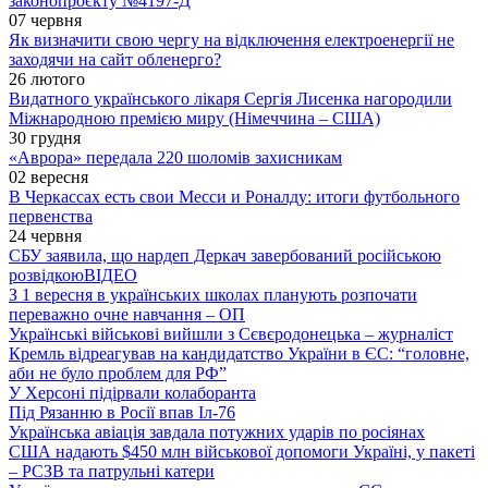
законопроєкту №4197-Д
07 червня
Як визначити свою чергу на відключення електроенергії не
заходячи на сайт обленерго?
26 лютого
Видатного українського лікаря Сергія Лисенка нагородили
Міжнародною премією миру (Німеччина – США)
30 грудня
«Аврора» передала 220 шоломів захисникам
02 вересня
В Черкассах есть свои Месси и Роналду: итоги футбольного
первенства
24 червня
СБУ заявила, що нардеп Деркач завербований російською
розвідкою
ВІДЕО
З 1 вересня в українських школах планують розпочати
переважно очне навчання – ОП
Українські військові вийшли з Сєвєродонецька – журналіст
Кремль відреагував на кандидатство України в ЄС: “головне,
аби не було проблем для РФ”
У Херсоні підірвали колаборанта
Під Рязанню в Росії впав Іл-76
Українська авіація завдала потужних ударів по росіянах
США надають $450 млн військової допомоги Україні, у пакеті
– РСЗВ та патрульні катери