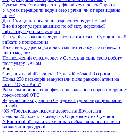
Сумські хокеїстки зіграють у фіналі чемпіонату Європи
У Сумах перевірили воду з озер і річки: чи є перевищення
норм?
Діти Сумщини поїхали на оздоровлення до Польщі
Вночі ворог ударив авіацією по обʼєкту дорожньої
інфраструктури на Сумщині
Евакуація заради життя: до кого звертатися на Сумщині, щоб
виїхати з прикордоння
Внаслідок ударів ворога на Сумщині за добу 3 загиблих, 5
постраждалих
Пошкоджений супермаркет у Сумах відновив свою роботу
після удару КАБом
Вчора
Ситуація на лінії фронту в Сумській області 8 серпня
Понад 250 пасажирів евакуювали після ранкової атаки на
потяг “Суми-Київ”
Рятувальники показали фото пошкодженого ворожим дроном
локомотива
ФОТО
Через російські удари по Середина-Буді загинув цивільний
чоловік
ФК «Тростянець» переміг дебютанта Другої ліги
Село на 20 людей: як живуть в Отроховому на Сумщині
У Конотопі обікрали «захисників неба»: зникли антени та
запчастини для дронів