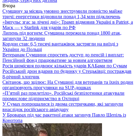
людина, серед них дитина
Вчора
Сумщину за місяць умовно знеструмили повністю майже
тричі: енергетики відновили понад 1,34 млн підключень
«Імпульс згас за лічені дні»: Трамп відмовив Україні в Patriot, а
Маск — у Starlink для ударів по РФ
Липень під вогнем: Сумщина пережила понад 1800 атак,
загинули 32 людини
Кордон став: 6,5 тисячі вантажівок застрягли на виїзді з
України до Польщі
Ветеранам Сумщини спростять доступ до пенсій і виплат:
Пенсійний фонд працюватиме за новим алгоритмом
Росія щомісяця подвоює кількість ударів КАБами по Сумам
Російський дрон вдарив по будинку у Стецьківці: постраждав
8-річний хлопчик
Світанок, що зцілює: На Сумщині для ветеранів та їхніх родин
організовують прогулянки на SUP-дошках
«П’ятий раз прилетіло». Російські безпілотники атакували
промислове підприємство в Охтирці
У Сумах попрощалися із двома сестричками, які загинули
внаслідок російського авіаудару
У Броварах під час ракетної атаки загинув Павло Шепіль із
Конотопа