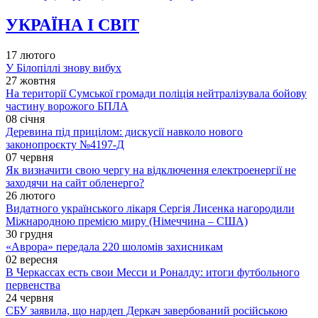
УКРАЇНА І СВІТ
17 лютого
У Білопіллі знову вибух
27 жовтня
На території Сумської громади поліція нейтралізувала бойову
частину ворожого БПЛА
08 січня
Деревина під прицілом: дискусії навколо нового
законопроєкту №4197-Д
07 червня
Як визначити свою чергу на відключення електроенергії не
заходячи на сайт обленерго?
26 лютого
Видатного українського лікаря Сергія Лисенка нагородили
Міжнародною премією миру (Німеччина – США)
30 грудня
«Аврора» передала 220 шоломів захисникам
02 вересня
В Черкассах есть свои Месси и Роналду: итоги футбольного
первенства
24 червня
СБУ заявила, що нардеп Деркач завербований російською