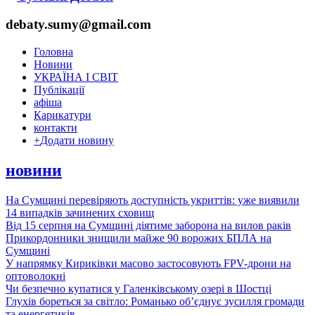
debaty.sumy@gmail.com
Головна
Новини
УКРАЇНА І СВІТ
Публікації
афіша
Карикатури
контакти
+
Додати новину
новини
На Сумщині перевіряють доступність укриттів: уже виявили
14 випадків зачинених сховищ
Від 15 серпня на Сумщині діятиме заборона на вилов раків
Прикордонники знищили майже 90 ворожих БПЛА на
Сумщині
У напрямку Кириківки масово застосовують FPV-дрони на
оптоволокні
Чи безпечно купатися у Галенківському озері в Шостці
Глухів бореться за світло: Романько об’єднує зусилля громади
та енергетиків