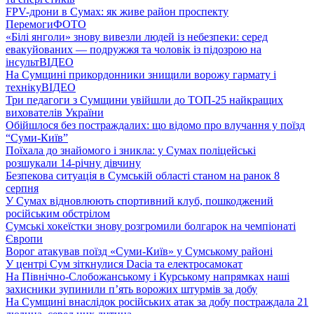
FPV-дрони в Сумах: як живе район проспекту
Перемоги
ФОТО
«Білі янголи» знову вивезли людей із небезпеки: серед
евакуйованих — подружжя та чоловік із підозрою на
інсульт
ВІДЕО
На Сумщині прикордонники знищили ворожу гармату і
техніку
ВІДЕО
Три педагоги з Сумщини увійшли до ТОП-25 найкращих
вихователів України
Обійшлося без постраждалих: що відомо про влучання у поїзд
“Суми-Київ”
Поїхала до знайомого і зникла: у Сумах поліцейські
розшукали 14-річну дівчину
Безпекова ситуація в Сумській області станом на ранок 8
серпня
У Сумах відновлюють спортивний клуб, пошкоджений
російським обстрілом
Сумські хокеїстки знову розгромили болгарок на чемпіонаті
Європи
Ворог атакував поїзд «Суми-Київ» у Сумському районі
У центрі Сум зіткнулися Dacia та електросамокат
На Північно-Слобожанському і Курському напрямках наші
захисники зупинили п’ять ворожих штурмів за добу
На Сумщині внаслідок російських атак за добу постраждала 21