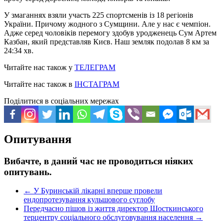
У змаганнях взяли участь 225 спортсменів із 18 регіонів
України. Причому жодного з Сумщини. Але у нас є чемпіон.
Адже серед чоловіків перемогу здобув уродженець Сум Артем
Казбан, який представляв Києв. Наш земляк подолав 8 км за
24:34 хв.
Читайте нас також у
ТЕЛЕГРАМ
Читайте нас також в
ІНСТАГРАМ
Поділитися в соціальних мережах
Опитування
Вибачте, в даний час не проводиться ніяких
опитувань.
←
У Буринській лікарні вперше провели
ендопротезування кульшового суглобу
Передчасно пішов із життя директор Шосткинського
терцентру соціального обслуговування населення
→