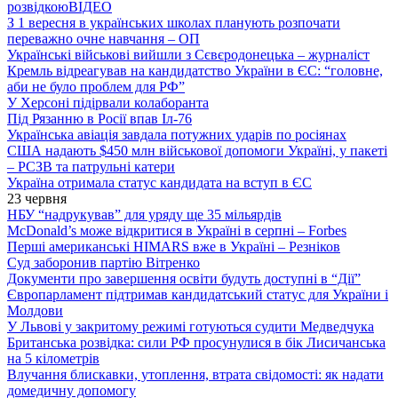
розвідкою
ВІДЕО
З 1 вересня в українських школах планують розпочати
переважно очне навчання – ОП
Українські військові вийшли з Сєвєродонецька – журналіст
Кремль відреагував на кандидатство України в ЄС: “головне,
аби не було проблем для РФ”
У Херсоні підірвали колаборанта
Під Рязанню в Росії впав Іл-76
Українська авіація завдала потужних ударів по росіянах
США надають $450 млн військової допомоги Україні, у пакеті
– РСЗВ та патрульні катери
Україна отримала статус кандидата на вступ в ЄС
23 червня
НБУ “надрукував” для уряду ще 35 мільярдів
McDonald’s може відкритися в Україні в серпні – Forbes
Перші американські HIMARS вже в Україні – Резніков
Суд заборонив партію Вітренко
Документи про завершення освіти будуть доступні в “Дії”
Європарламент підтримав кандидатський статус для України і
Молдови
У Львові у закритому режимі готуються судити Медведчука
Британська розвідка: сили РФ просунулися в бік Лисичанська
на 5 кілометрів
Влучання блискавки, утоплення, втрата свідомості: як надати
домедичну допомогу