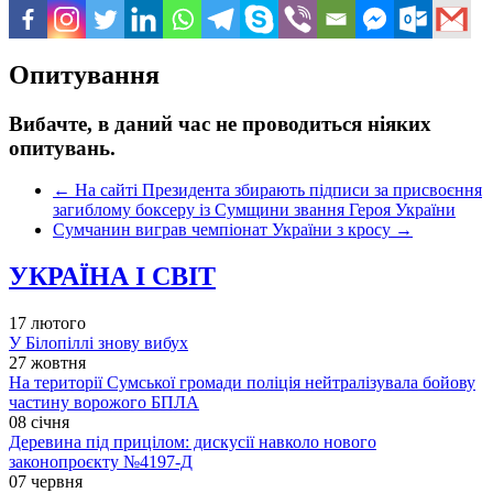
Опитування
Вибачте, в даний час не проводиться ніяких
опитувань.
←
На сайті Президента збирають підписи за присвоєння
загиблому боксеру із Сумщини звання Героя України
Сумчанин виграв чемпіонат України з кросу
→
УКРАЇНА І СВІТ
17 лютого
У Білопіллі знову вибух
27 жовтня
На території Сумської громади поліція нейтралізувала бойову
частину ворожого БПЛА
08 січня
Деревина під прицілом: дискусії навколо нового
законопроєкту №4197-Д
07 червня