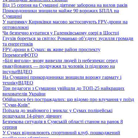
Від 15 серпня на Сумщині діятиме заборона на вилов раків
Прикордонники знищили майже 90 ворожих БПЛА на
Сумщині
У напрямку Кириківки масово застосовують FPV-дрони на
оптоволокні
Чи безпечно купатися у Галенківському озері в Шостці
Глухів бореться за світло: Романько об’єднує зусилля громади
та енергетиків
FPV-дрони в Сумах: як живе район проспекту
Перемоги
ФОТО
«Білі янголи» знову вивезли людей із небезпеки: серед
евакуйованих — подружжя та чоловік із підозрою на
інсульт
ВІДЕО
На Сумщині прикордонники знищили ворожу гармату і
техніку
ВІДЕО
Три педагоги з Сумщини увійшли до ТОП-25 найкращих
вихователів України
Обійшлося без постраждалих: що відомо про влучання у поїзд
“Суми-Київ”
Поїхала до знайомого і зникла: у Сумах поліцейські
розшукали 14-річну дівчину
Безпекова ситуація в Сумській області станом на ранок 8
серпня
У Сумах відновлюють спортивний клуб, пошкоджений