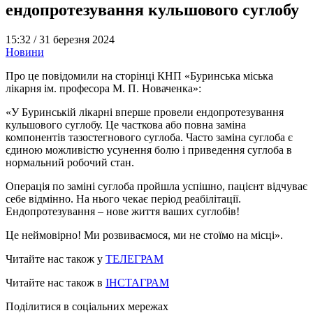
ендопротезування кульшового суглобу
15:32 /
31 березня 2024
Новини
Про це повідомили на сторінці КНП «Буринська міська
лікарня ім. професора М. П. Новаченка»:
«У Буринській лікарні вперше провели ендопротезування
кульшового суглобу. Це часткова або повна заміна
компонентів тазостегнового суглоба. Часто заміна суглоба є
єдиною можливістю усунення болю і приведення суглоба в
нормальний робочий стан.
Операція по заміні суглоба пройшла успішно, пацієнт відчуває
себе відмінно. На нього чекає період реабілітації.
Ендопротезування – нове життя ваших суглобів!
Це неймовірно! Ми розвиваємося, ми не стоїмо на місці».
Читайте нас також у
ТЕЛЕГРАМ
Читайте нас також в
ІНСТАГРАМ
Поділитися в соціальних мережах