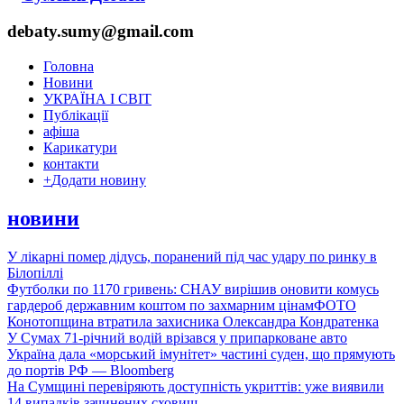
debaty.sumy@gmail.com
Головна
Новини
УКРАЇНА І СВІТ
Публікації
афіша
Карикатури
контакти
+
Додати новину
новини
У лікарні помер дідусь, поранений під час удару по ринку в
Білопіллі
Футболки по 1170 гривень: СНАУ вирішив оновити комусь
гардероб державним коштом по захмарним цінам
ФОТО
Конотопщина втратила захисника Олександра Кондратенка
У Сумах 71-річний водій врізався у припарковане авто
Україна дала «морський імунітет» частині суден, що прямують
до портів РФ — Bloomberg
На Сумщині перевіряють доступність укриттів: уже виявили
14 випадків зачинених сховищ