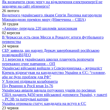
Як визначити свою чергу на відключення електроенергії не
заходячи на сайт обленерго?
26 лютого
Видатного українського лікаря Сергія Лисенка нагородили
Міжнародною премією миру (Німеччина – США)
30 грудня
«Аврора» передала 220 шоломів захисникам
02 вересня
В Черкассах есть свои Месси и Роналду: итоги футбольного
первенства
24 червня
СБУ заявила, що нардеп Деркач завербований російською
розвідкою
ВІДЕО
З 1 вересня в українських школах планують розпочати
переважно очне навчання – ОП
Українські військові вийшли з Сєвєродонецька – журналіст
Кремль відреагував на кандидатство України в ЄС: “головне,
аби не було проблем для РФ”
У Херсоні підірвали колаборанта
Під Рязанню в Росії впав Іл-76
Українська авіація завдала потужних ударів по росіянах
США надають $450 млн військової допомоги Україні, у пакеті
– РСЗВ та патрульні катери
Україна отримала статус кандидата на вступ в ЄС
23 червня