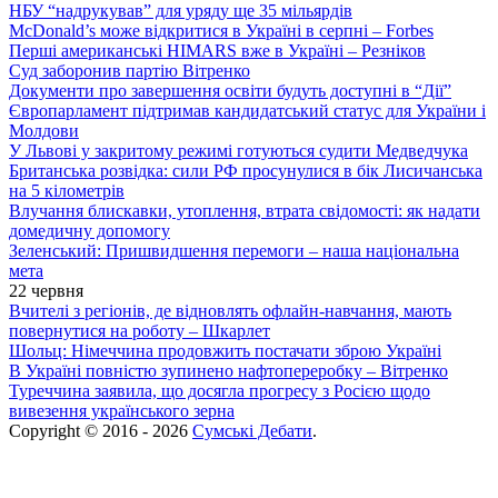
НБУ “надрукував” для уряду ще 35 мільярдів
McDonald’s може відкритися в Україні в серпні – Forbes
Перші американські HIMARS вже в Україні – Резніков
Суд заборонив партію Вітренко
Документи про завершення освіти будуть доступні в “Дії”
Європарламент підтримав кандидатський статус для України і
Молдови
У Львові у закритому режимі готуються судити Медведчука
Британська розвідка: сили РФ просунулися в бік Лисичанська
на 5 кілометрів
Влучання блискавки, утоплення, втрата свідомості: як надати
домедичну допомогу
Зеленський: Пришвидшення перемоги – наша національна
мета
22 червня
Вчителі з регіонів, де відновлять офлайн-навчання, мають
повернутися на роботу – Шкарлет
Шольц: Німеччина продовжить постачати зброю Україні
В Україні повністю зупинено нафтопереробку – Вітренко
Туреччина заявила, що досягла прогресу з Росією щодо
вивезення українського зерна
Copyright © 2016 - 2026
Сумські Дебати
.