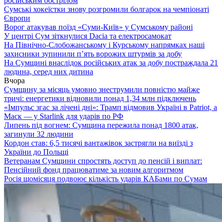
російським обстрілом
Сумські хокеїстки знову розгромили болгарок на чемпіонаті
Європи
Ворог атакував поїзд «Суми-Київ» у Сумському районі
У центрі Сум зіткнулися Dacia та електросамокат
На Північно-Слобожанському і Курському напрямках наші
захисники зупинили п’ять ворожих штурмів за добу
На Сумщині внаслідок російських атак за добу постраждала 21
людина, серед них дитина
Вчора
Сумщину за місяць умовно знеструмили повністю майже
тричі: енергетики відновили понад 1,34 млн підключень
«Імпульс згас за лічені дні»: Трамп відмовив Україні в Patriot, а
Маск — у Starlink для ударів по РФ
Липень під вогнем: Сумщина пережила понад 1800 атак,
загинули 32 людини
Кордон став: 6,5 тисячі вантажівок застрягли на виїзді з
України до Польщі
Ветеранам Сумщини спростять доступ до пенсій і виплат:
Пенсійний фонд працюватиме за новим алгоритмом
Росія щомісяця подвоює кількість ударів КАБами по Сумам