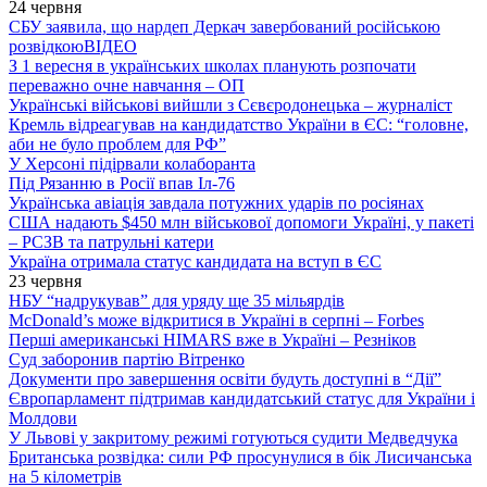
24 червня
СБУ заявила, що нардеп Деркач завербований російською
розвідкою
ВІДЕО
З 1 вересня в українських школах планують розпочати
переважно очне навчання – ОП
Українські військові вийшли з Сєвєродонецька – журналіст
Кремль відреагував на кандидатство України в ЄС: “головне,
аби не було проблем для РФ”
У Херсоні підірвали колаборанта
Під Рязанню в Росії впав Іл-76
Українська авіація завдала потужних ударів по росіянах
США надають $450 млн військової допомоги Україні, у пакеті
– РСЗВ та патрульні катери
Україна отримала статус кандидата на вступ в ЄС
23 червня
НБУ “надрукував” для уряду ще 35 мільярдів
McDonald’s може відкритися в Україні в серпні – Forbes
Перші американські HIMARS вже в Україні – Резніков
Суд заборонив партію Вітренко
Документи про завершення освіти будуть доступні в “Дії”
Європарламент підтримав кандидатський статус для України і
Молдови
У Львові у закритому режимі готуються судити Медведчука
Британська розвідка: сили РФ просунулися в бік Лисичанська
на 5 кілометрів