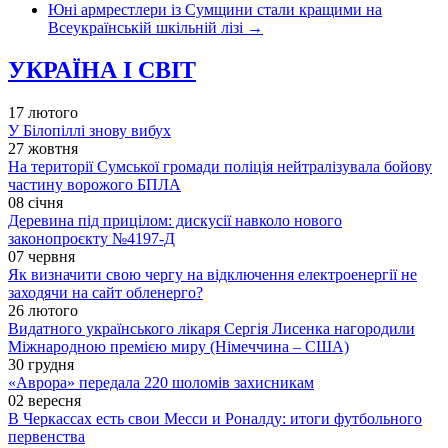
Юні армрестлери із Сумщини стали кращими на
Всеукраїнській шкільній лізі
→
УКРАЇНА І СВІТ
17 лютого
У Білопіллі знову вибух
27 жовтня
На території Сумської громади поліція нейтралізувала бойову
частину ворожого БПЛА
08 січня
Деревина під прицілом: дискусії навколо нового
законопроєкту №4197-Д
07 червня
Як визначити свою чергу на відключення електроенергії не
заходячи на сайт обленерго?
26 лютого
Видатного українського лікаря Сергія Лисенка нагородили
Міжнародною премією миру (Німеччина – США)
30 грудня
«Аврора» передала 220 шоломів захисникам
02 вересня
В Черкассах есть свои Месси и Роналду: итоги футбольного
первенства