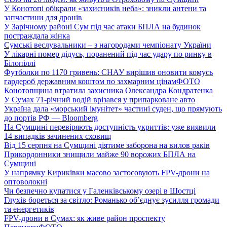
У Конотопі обікрали «захисників неба»: зникли антени та
запчастини для дронів
У Зарічному районі Сум під час атаки БПЛА на будинок
постраждала жінка
Сумські веслувальники – з нагородами чемпіонату України
У лікарні помер дідусь, поранений під час удару по ринку в
Білопіллі
Футболки по 1170 гривень: СНАУ вирішив оновити комусь
гардероб державним коштом по захмарним цінам
ФОТО
Конотопщина втратила захисника Олександра Кондратенка
У Сумах 71-річний водій врізався у припарковане авто
Україна дала «морський імунітет» частині суден, що прямують
до портів РФ — Bloomberg
На Сумщині перевіряють доступність укриттів: уже виявили
14 випадків зачинених сховищ
Від 15 серпня на Сумщині діятиме заборона на вилов раків
Прикордонники знищили майже 90 ворожих БПЛА на
Сумщині
У напрямку Кириківки масово застосовують FPV-дрони на
оптоволокні
Чи безпечно купатися у Галенківському озері в Шостці
Глухів бореться за світло: Романько об’єднує зусилля громади
та енергетиків
FPV-дрони в Сумах: як живе район проспекту