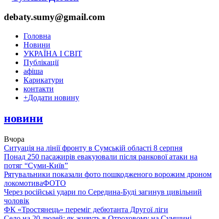
debaty.sumy@gmail.com
Головна
Новини
УКРАЇНА І СВІТ
Публікації
афіша
Карикатури
контакти
+
Додати новину
новини
Вчора
Ситуація на лінії фронту в Сумській області 8 серпня
Понад 250 пасажирів евакуювали після ранкової атаки на
потяг “Суми-Київ”
Рятувальники показали фото пошкодженого ворожим дроном
локомотива
ФОТО
Через російські удари по Середина-Буді загинув цивільний
чоловік
ФК «Тростянець» переміг дебютанта Другої ліги
Село на 20 людей: як живуть в Отроховому на Сумщині