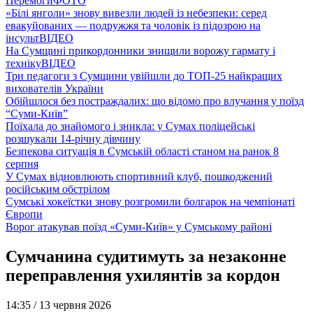
Перемоги
ФОТО
«Білі янголи» знову вивезли людей із небезпеки: серед
евакуйованих — подружжя та чоловік із підозрою на
інсульт
ВІДЕО
На Сумщині прикордонники знищили ворожу гармату і
техніку
ВІДЕО
Три педагоги з Сумщини увійшли до ТОП-25 найкращих
вихователів України
Обійшлося без постраждалих: що відомо про влучання у поїзд
“Суми-Київ”
Поїхала до знайомого і зникла: у Сумах поліцейські
розшукали 14-річну дівчину
Безпекова ситуація в Сумській області станом на ранок 8
серпня
У Сумах відновлюють спортивний клуб, пошкоджений
російським обстрілом
Сумські хокеїстки знову розгромили болгарок на чемпіонаті
Європи
Ворог атакував поїзд «Суми-Київ» у Сумському районі
Сумчанина судитимуть за незаконне
переправлення ухилянтів за кордон
14:35 /
13 червня 2026