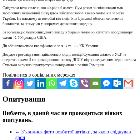
Слідством встановлено, що 40-річний житель Сум разом зі спільниками мав
забезпечити незаконний виїзд трьох військовозобов’язаних чоловіків за межі
України. На власному автомобілі він вивіз їх із Сумської області, оминаючи
блокпости, та прямував у напрямку державного кордону.
За організацію безперешкодного виїзду з України чоловіки сплатили координатору
схеми 42 500 доларів США.
Дії обвинуваченого кваліфіковано за ч. 3 ст. 332 КК України.
Досудове розслідування здійснювали слідчі поліції Сумщини спільно з УСР та
оперативниками 5-го прикордонного загону ДПСУ під процесуальним керівництвом
Сумської окружної прокуратури, повідомили в поліції Сумщини.
Поділитися в соціальних мережах
Опитування
Вибачте, в даний час не проводиться ніяких
опитувань.
←
З’явилися фото розбитої автівки, за якою слідкував
дрон