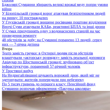
серпня
Бджолярі Сумщини збирають великі врожаї меду попри умови
війни
У Білопільській громаді ворог атакував безпілотником людей
на ринку: 10 постраждалих
У Глухівській громаді знищене росіянами поштове відділення
Вночі Суми атакували КАБи, реактивні БПЛА та інші дрони
У Сумах призупинять одну з водонасосних станцій на час
проведення ремонту
48 обстрілів за добу: на Сумщині поранено 13 людей, серед
них — 7-річна дитина
Вчора
Театр замість гречки: в Охтирці людям після обстрілів
влаштували «акторську розрядку» замість реальної допомоги
Авіаудар по Шосткинській громаді: зруйновано об’єкт
інфраструктури, поранений 57-річний чоловік
У Тростянці вибух
На Недригайлівщині шукають ворожий дрон, який міг не
здетонувати: жителів попередили про небезпеку
По 5 тисяч гривень до першого класу: Пенсійний фонд
Сумщини розпочав оформлення «Пакунка школяра»