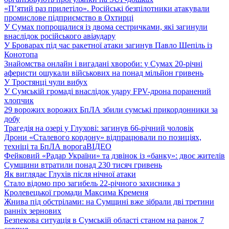
«П’ятий раз прилетіло». Російські безпілотники атакували
промислове підприємство в Охтирці
У Сумах попрощалися із двома сестричками, які загинули
внаслідок російського авіаудару
У Броварах під час ракетної атаки загинув Павло Шепіль із
Конотопа
Знайомства онлайн і вигадані хвороби: у Сумах 20-річні
аферисти ошукали військових на понад мільйон гривень
У Тростянці чули вибух
У Сумській громаді внаслідок удару FPV-дрона поранений
хлопчик
29 ворожих ворожих БпЛА збили сумські прикордонники за
добу
Трагедія на озері у Глухові: загинув 66-річний чоловік
Дрони «Сталевого кордону» відпрацювали по позиціях,
техніці та БпЛА ворога
ВІДЕО
Фейковий «Радар України» та дзвінок із «банку»: двоє жителів
Сумщини втратили понад 230 тисяч гривень
Як виглядає Глухів після нічної атаки
Стало відомо про загибель 22-річного захисника з
Кролевецької громади Максима Кременя
Жнива під обстрілами: на Сумщині вже зібрали дві третини
ранніх зернових
Безпекова ситуація в Сумській області станом на ранок 7