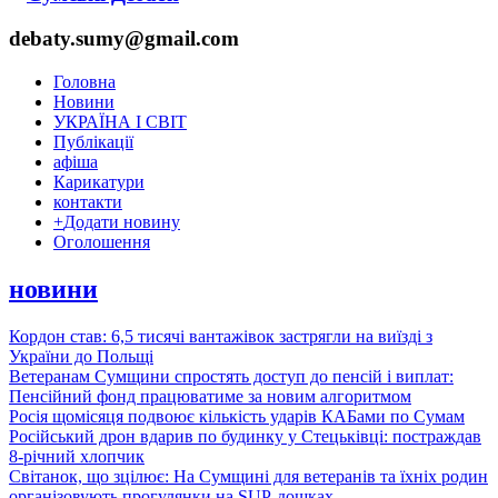
debaty.sumy@gmail.com
Головна
Новини
УКРАЇНА І СВІТ
Публікації
афіша
Карикатури
контакти
+
Додати новину
Оголошення
новини
Кордон став: 6,5 тисячі вантажівок застрягли на виїзді з
України до Польщі
Ветеранам Сумщини спростять доступ до пенсій і виплат:
Пенсійний фонд працюватиме за новим алгоритмом
Росія щомісяця подвоює кількість ударів КАБами по Сумам
Російський дрон вдарив по будинку у Стецьківці: постраждав
8-річний хлопчик
Світанок, що зцілює: На Сумщині для ветеранів та їхніх родин
організовують прогулянки на SUP-дошках