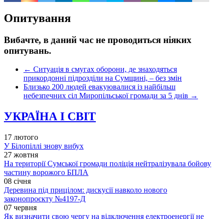
Опитування
Вибачте, в даний час не проводиться ніяких
опитувань.
←
Ситуація в смугах оборони, де знаходяться
прикордонні підрозділи на Сумщині, – без змін
Близько 200 людей евакуювалися із найбільш
небезпечних сіл Миропільської громади за 5 днів
→
УКРАЇНА І СВІТ
17 лютого
У Білопіллі знову вибух
27 жовтня
На території Сумської громади поліція нейтралізувала бойову
частину ворожого БПЛА
08 січня
Деревина під прицілом: дискусії навколо нового
законопроєкту №4197-Д
07 червня
Як визначити свою чергу на відключення електроенергії не