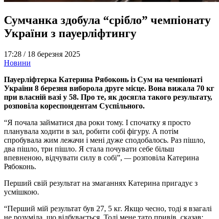
Сумчанка здобула “срібло” чемпіонату
України з пауерліфтингу
17:28 /
18 березня 2025
Новини
Пауерліфтерка Катерина Рябоконь із Сум на чемпіонаті
України 8 березня виборола друге місце. Вона вижала 70 кг
при власній вазі у 58. Про те, як досягла такого результату,
розповіла кореспондентам Суспільного.
“Я почала займатися два роки тому. І спочатку я просто
планувала ходити в зал, робити собі фігуру. А потім
спробувала жим лежачи і мені дуже сподобалось. Раз пішло,
два пішло, три пішло. Я стала почувати себе більш
впевненою, відчувати силу в собі”,
—
розповіла Катерина
Рябоконь.
Перший свій результат на змаганнях Катерина пригадує з
усмішкою.
“Перший мій результат був 27, 5 кг. Якщо чесно, тоді я взагалі
не розуміла, що відбувається. Тоді мене тато привів, сказав: