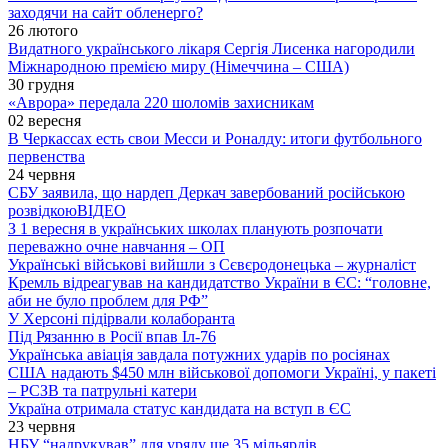
заходячи на сайт обленерго?
26 лютого
Видатного українського лікаря Сергія Лисенка нагородили
Міжнародною премією миру (Німеччина – США)
30 грудня
«Аврора» передала 220 шоломів захисникам
02 вересня
В Черкассах есть свои Месси и Роналду: итоги футбольного
первенства
24 червня
СБУ заявила, що нардеп Деркач завербований російською
розвідкою
ВІДЕО
З 1 вересня в українських школах планують розпочати
переважно очне навчання – ОП
Українські військові вийшли з Сєвєродонецька – журналіст
Кремль відреагував на кандидатство України в ЄС: “головне,
аби не було проблем для РФ”
У Херсоні підірвали колаборанта
Під Рязанню в Росії впав Іл-76
Українська авіація завдала потужних ударів по росіянах
США надають $450 млн військової допомоги Україні, у пакеті
– РСЗВ та патрульні катери
Україна отримала статус кандидата на вступ в ЄС
23 червня
НБУ “надрукував” для уряду ще 35 мільярдів