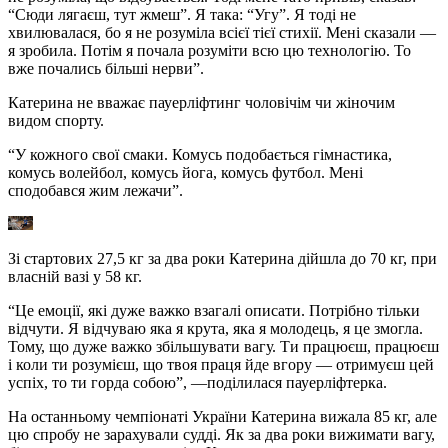
“Сюди лягаєш, тут жмеш”. Я така: “Угу”. Я тоді не
хвилювалася, бо я не розуміла всієї тієї стихії. Мені сказали —
я зробила. Потім я почала розуміти всю цю технологію. То
вже почались більші нерви”.
Катерина не вважає пауерліфтинг чоловічім чи жіночим
видом спорту.
“У кожного свої смаки. Комусь подобається гімнастика,
комусь волейбол, комусь йога, комусь футбол. Мені
сподобався жим лежачи”.
Зі стартових 27,5 кг за два роки Катерина дійшла до 70 кг, при
власній вазі у 58 кг.
“Це емоції, які дуже важко взагалі описати. Потрібно тільки
відчути. Я відчуваю яка я крута, яка я молодець, я це змогла.
Тому, що дуже важко збільшувати вагу. Ти працюєш, працюєш
і коли ти розумієш, що твоя праця йде вгору — отримуєш цей
успіх, то ти горда собою”, —поділилася пауерліфтерка.
На останньому чемпіонаті України Катерина вижала 85 кг, але
цю спробу не зарахували судді. Як за два роки вижимати вагу,