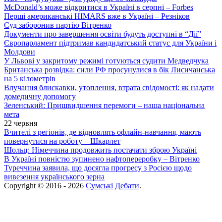
McDonald’s може відкритися в Україні в серпні – Forbes
Перші американські HIMARS вже в Україні – Резніков
Суд заборонив партію Вітренко
Документи про завершення освіти будуть доступні в “Дії”
Європарламент підтримав кандидатський статус для України і
Молдови
У Львові у закритому режимі готуються судити Медведчука
Британська розвідка: сили РФ просунулися в бік Лисичанська
на 5 кілометрів
Влучання блискавки, утоплення, втрата свідомості: як надати
домедичну допомогу
Зеленський: Пришвидшення перемоги – наша національна
мета
22 червня
Вчителі з регіонів, де відновлять офлайн-навчання, мають
повернутися на роботу – Шкарлет
Шольц: Німеччина продовжить постачати зброю Україні
В Україні повністю зупинено нафтопереробку – Вітренко
Туреччина заявила, що досягла прогресу з Росією щодо
вивезення українського зерна
Copyright © 2016 - 2026
Сумські Дебати
.