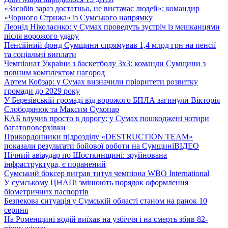
«Засобів зараз достатньо, не вистачає людей»: командир
«Чорного Стрижа» із Сумського напрямку
Леонід Ніколаєнко: у Сумах проведуть зустріч із мешканцями
після ворожого удару
Пенсійний фонд Сумщини спрямував 1,4 млрд грн на пенсії
та соціальні виплати
Чемпіонат України з баскетболу 3х3: команди Сумщини з
повним комплектом нагород
Артем Кобзар: у Сумах визначили пріоритети розвитку
громади до 2029 року
У Березівській громаді від ворожого БПЛА загинули Вікторія
Слободянюк та Максим Сухопар
КАБ влучив просто в дорогу: у Сумах пошкоджені чотири
багатоповерхівки
Прикордонники підрозділу «DESTRUCTION TEAM»
показали результати бойової роботи на Сумщині
ВІДЕО
Нічний авіаудар по Шосткинщині: зруйнована
інфраструктура, є поранений
Сумський боксер виграв титул чемпіона WBO International
У сумському ЦНАПі змінюють порядок оформлення
біометричних паспортів
Безпекова ситуація у Сумській області станом на ранок 10
серпня
На Роменщині водій виїхав на узбіччя і на смерть збив 82-