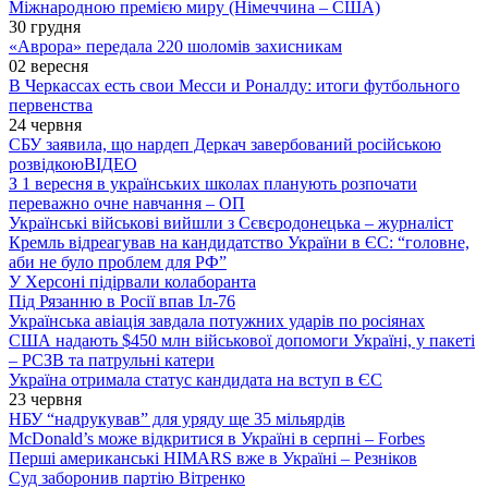
Міжнародною премією миру (Німеччина – США)
30 грудня
«Аврора» передала 220 шоломів захисникам
02 вересня
В Черкассах есть свои Месси и Роналду: итоги футбольного
первенства
24 червня
СБУ заявила, що нардеп Деркач завербований російською
розвідкою
ВІДЕО
З 1 вересня в українських школах планують розпочати
переважно очне навчання – ОП
Українські військові вийшли з Сєвєродонецька – журналіст
Кремль відреагував на кандидатство України в ЄС: “головне,
аби не було проблем для РФ”
У Херсоні підірвали колаборанта
Під Рязанню в Росії впав Іл-76
Українська авіація завдала потужних ударів по росіянах
США надають $450 млн військової допомоги Україні, у пакеті
– РСЗВ та патрульні катери
Україна отримала статус кандидата на вступ в ЄС
23 червня
НБУ “надрукував” для уряду ще 35 мільярдів
McDonald’s може відкритися в Україні в серпні – Forbes
Перші американські HIMARS вже в Україні – Резніков
Суд заборонив партію Вітренко