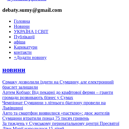
debaty.sumy@gmail.com
Головна
Новини
УКРАЇНА І СВІТ
Публікації
афіша
Карикатури
контакти
+
Додати новину
новини
Єрмаку дозволили їздити на Сумщину, але електронний
браслет залишили
Артем Кобзар: Від пекарні до крафтової ферми – гранти
громади розвивають бізнес у Сумах
Чемпіонат Сумщини з літнього біатлону провели на
Львівщині
Авто та смартфон виявилися «пасткою»: двоє жителів
Сумщини втратили понад 75 тисяч гривень
За тиждень у Сумському перинатальному центрі Пресвятої
Діви Марії народилося 15 дітей