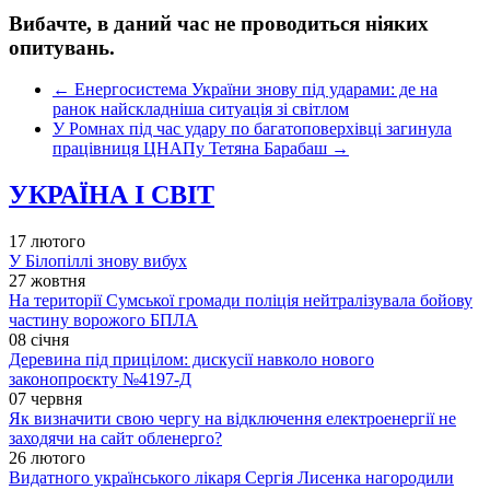
Вибачте, в даний час не проводиться ніяких
опитувань.
←
Енергосистема України знову під ударами: де на
ранок найскладніша ситуація зі світлом
У Ромнах під час удару по багатоповерхівці загинула
працівниця ЦНАПу Тетяна Барабаш
→
УКРАЇНА І СВІТ
17 лютого
У Білопіллі знову вибух
27 жовтня
На території Сумської громади поліція нейтралізувала бойову
частину ворожого БПЛА
08 січня
Деревина під прицілом: дискусії навколо нового
законопроєкту №4197-Д
07 червня
Як визначити свою чергу на відключення електроенергії не
заходячи на сайт обленерго?
26 лютого
Видатного українського лікаря Сергія Лисенка нагородили