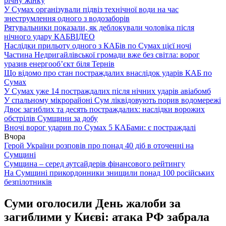
річну жінку
У Сумах організували підвіз технічної води на час
знеструмлення одного з водозаборів
Рятувальники показали, як деблокували чоловіка після
нічного удару КАБ
ВІДЕО
Наслідки прильоту одного з КАБів по Сумах цієї ночі
Частина Недригайлівської громади вже без світла: ворог
уразив енергооб’єкт біля Тернів
Що відомо про стан постраждалих внаслідок ударів КАБ по
Сумах
У Сумах уже 14 постраждалих після нічних ударів авіабомб
У спальному мікрорайоні Сум ліквідовують порив водомережі
Двоє загиблих та десять постраждалих: наслідки ворожих
обстрілів Сумщини за добу
Вночі ворог ударив по Сумах 5 КАБами: є постраждалі
Вчора
Герой України розповів про понад 40 діб в оточенні на
Сумщині
Сумщина – серед аутсайдерів фінансового рейтингу
На Сумщині прикордонники знищили понад 100 російських
безпілотників
Суми оголосили День жалоби за
загиблими у Києві: атака РФ забрала