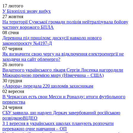
17 лютого
У Білопіллі знову вибух
27 жовтня
На території Сумської громади поліція нейтралізувала бойову
частину ворожого БПЛА
08 січня
Деревина під прицілом: дискусії навколо нового
законопроєкту №4197-Д
07 червня
Як визначити свою чергу на відключення електроенергії не
заходячи на сайт обленерго?
26 лютого
Видатного українського лікаря Сергія Лисенка нагородили
Міжнародною премією миру (Німеччина – США)
30 грудня
«Аврора» передала 220 шоломів захисникам
02 вересня
В Черкассах есть свои Месси и Роналду: итоги футбольного
первенства
24 червня
СБУ заявила, що нардеп Деркач завербований російською
розвідкою
ВІДЕО
З 1 вересня в українських школах планують розпочати
переважно очне навчання – ОП