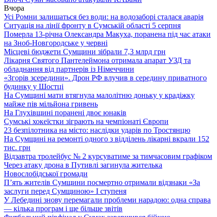
Вчора
Усі Ромни залишаться без води: на водозаборі сталася аварія
Ситуація на лінії фронту в Сумській області 5 серпня
Померла 13-річна Олександра Макуха, поранена під час атаки
на Зноб-Новгородське у червні
Місцеві бюджети Сумщини зібрали 7,3 млрд грн
Лікарня Святого Пантелеймона отримала апарат УЗД та
обладнання від партнерів із Німеччини
«Згорів зсередини». Дрон РФ влучив в середину приватного
будинку у Шостці
На Сумщині мати втягнула малолітню доньку у крадіжку
майже пів мільйона гривень
На Глухівщині поранені двоє юнаків
Сумські хокеїстки зіграють на чемпіонаті Європи
23 безпілотника на місто: наслідки ударів по Тростянцю
На Сумщині на ремонті одного з відділень лікарні вкрали 152
тис. грн
Відзавтра тролейбус № 2 курсуватиме за тимчасовим графіком
Через атаку дрона в Путивлі загинула жителька
Новослобідської громади
П’ять жителів Сумщини посмертно отримали відзнаки «За
заслуги перед Сумщиною» І ступеня
У Лебедині знову перемагали проблеми нарадою: одна справа
— кілька програм і ще більше звітів