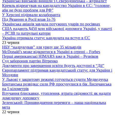
Українські військові вийшли з Сєвєродонецька – журналіст
Кремль відреагував на кандидатство України в ЄС: “головне,
аби не було проблем для РФ”
У Херсоні підірвали колаборанта
Під Рязанню в Росії впав Іл-76
Українська авіація завдала потужних ударів по росіянах
США надають $450 млн військової допомоги Україні, у пакеті
– РСЗВ та патрульні катери
Україна отримала статус кандидата на вступ в ЄС
23 червня
НБУ “надрукував” для уряду ще 35 мільярдів
McDonald’s може відкритися в Україні в серпні – Forbes
Перші американські HIMARS вже в Україні – Резніков
Суд заборонив партію Вітренко
Документи про завершення освіти будуть доступні в “Дії”
Європарламент підтримав кандидатський статус для України і
Молдови
У Львові у закритому режимі готуються судити Медведчука
Британська розвідка: сили РФ просунулися в бік Лисичанська
на 5 кілометрів
Влучання блискавки, утоплення, втрата свідомості: як надати
домедичну допомогу
Зеленський: Пришвидшення перемоги – наша національна
мета
22 червня