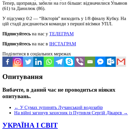
Тепер, щоправда, забили на гол більше: відзначилися Ульянов
(61) та Данилюк (86).
У підсумку 0:2 — “Вікторія” виходить у 1/8 фіналу Кубку. На
цій стадії доєднаються команди з першої вісімки УПЛ.
Підписуйтесь
на нас у
ТЕЛЕГРАМ
Підписуйтесь
на нас в
ІНСТАГРАМ
Поділитися в соціальних мережах
Опитування
Вибачте, в даний час не проводиться ніяких
опитувань.
←
У Сумах зупинять Лучанський водозабір
На війні загинув захисник із Путивля Сергій Дікарєв
→
УКРАЇНА І СВІТ