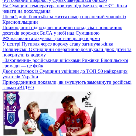
Футбольний півфінал у Сумах завершився бійкою
На Сумщині температура повітря підніметься до +37°. Коли
чекати на похолодання
Після 5 днів боротьби за життя помер поранений чоловік із
Краснопільщини
Прикордонні підрозділи знищили понад сім з половиною
десятків ворожих БпЛА у небі над Сумщиною
РФ масовано атакувала Тростянець: що відомо
У центрі Путивля через ворожу атаку загинула жінка
Поліцейські Охтирщини оперативно розшукали двох дітей та
повернули їх додому
«Захоплення» російськими військами Рижівки Білопільської
громади — це фейк
Двоє освітянок із Сумщини увійшли до ТОП-50 найкращих
учителів України
Прикордонники показали, як змушують замовкнути російські
гармати
ВІДЕО