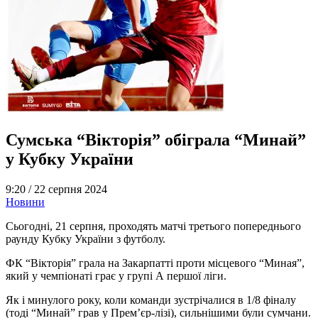
Сумська “Вікторія” обіграла “Минай”
у Кубку України
9:20 /
22 серпня 2024
Новини
Сьогодні, 21 серпня, проходять матчі третього попереднього
раунду Кубку України з футболу.
ФК “Вікторія” грала на Закарпатті проти місцевого “Миная”,
який у чемпіонаті грає у групі А першої ліги.
Як і минулого року, коли команди зустрічалися в 1/8 фіналу
(тоді “Минай” грав у Прем’єр-лізі), сильнішими були сумчани.