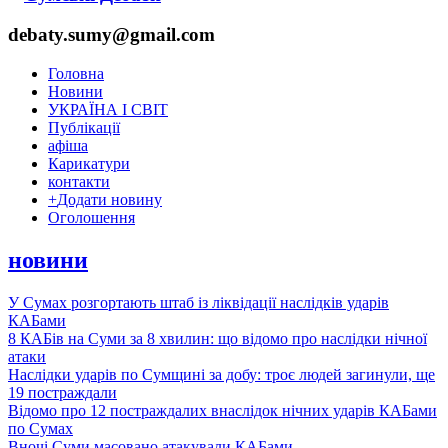
debaty.sumy@gmail.com
Головна
Новини
УКРАЇНА І СВІТ
Публікації
афіша
Карикатури
контакти
+
Додати новину
Оголошення
новини
У Сумах розгортають штаб із ліквідації наслідків ударів
КАБами
8 КАБів на Суми за 8 хвилин: що відомо про наслідки нічної
атаки
Наслідки ударів по Сумщині за добу: троє людей загинули, ще
19 постраждали
Відомо про 12 постраждалих внаслідок нічних ударів КАБами
по Сумах
Вночі Суми масовано атакували КАБами