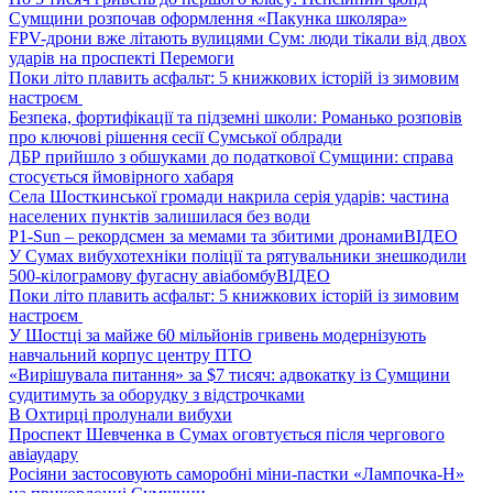
Сумщини розпочав оформлення «Пакунка школяра»
FPV-дрони вже літають вулицями Сум: люди тікали від двох
ударів на проспекті Перемоги
Поки літо плавить асфальт: 5 книжкових історій із зимовим
настроєм
Безпека, фортифікації та підземні школи: Романько розповів
про ключові рішення сесії Сумської облради
ДБР прийшло з обшуками до податкової Сумщини: справа
стосується ймовірного хабаря
Села Шосткинської громади накрила серія ударів: частина
населених пунктів залишилася без води
P1-Sun – рекордсмен за мемами та збитими дронами
ВІДЕО
У Сумах вибухотехніки поліції та рятувальники знешкодили
500-кілограмову фугасну авіабомбу
ВІДЕО
Поки літо плавить асфальт: 5 книжкових історій із зимовим
настроєм
У Шостці за майже 60 мільйонів гривень модернізують
навчальний корпус центру ПТО
«Вирішувала питання» за $7 тисяч: адвокатку із Сумщини
судитимуть за оборудку з відстрочками
В Охтирці пролунали вибухи
Проспект Шевченка в Сумах оговтується після чергового
авіаудару
Росіяни застосовують саморобні міни-пастки «Лампочка-Н»