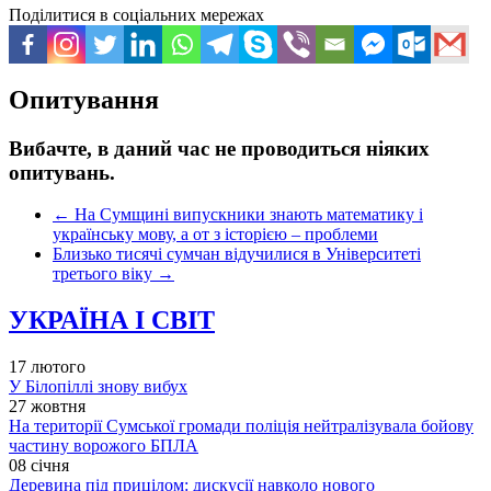
Поділитися в соціальних мережах
Опитування
Вибачте, в даний час не проводиться ніяких
опитувань.
←
На Сумщині випускники знають математику і
українську мову, а от з історією – проблеми
Близько тисячі сумчан відучилися в Університеті
третього віку
→
УКРАЇНА І СВІТ
17 лютого
У Білопіллі знову вибух
27 жовтня
На території Сумської громади поліція нейтралізувала бойову
частину ворожого БПЛА
08 січня
Деревина під прицілом: дискусії навколо нового