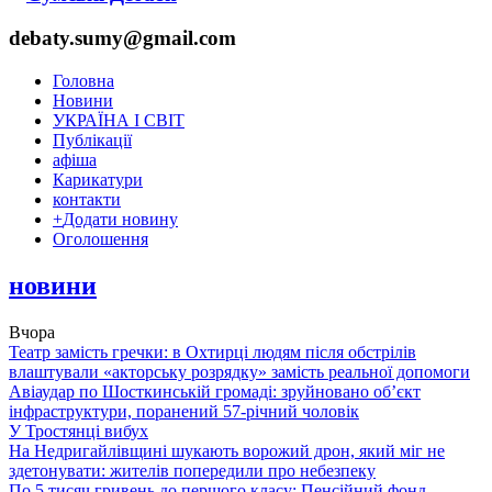
debaty.sumy@gmail.com
Головна
Новини
УКРАЇНА І СВІТ
Публікації
афіша
Карикатури
контакти
+
Додати новину
Оголошення
новини
Вчора
Театр замість гречки: в Охтирці людям після обстрілів
влаштували «акторську розрядку» замість реальної допомоги
Авіаудар по Шосткинській громаді: зруйновано об’єкт
інфраструктури, поранений 57-річний чоловік
У Тростянці вибух
На Недригайлівщині шукають ворожий дрон, який міг не
здетонувати: жителів попередили про небезпеку
По 5 тисяч гривень до першого класу: Пенсійний фонд