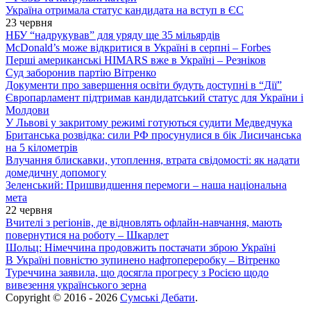
Україна отримала статус кандидата на вступ в ЄС
23 червня
НБУ “надрукував” для уряду ще 35 мільярдів
McDonald’s може відкритися в Україні в серпні – Forbes
Перші американські HIMARS вже в Україні – Резніков
Суд заборонив партію Вітренко
Документи про завершення освіти будуть доступні в “Дії”
Європарламент підтримав кандидатський статус для України і
Молдови
У Львові у закритому режимі готуються судити Медведчука
Британська розвідка: сили РФ просунулися в бік Лисичанська
на 5 кілометрів
Влучання блискавки, утоплення, втрата свідомості: як надати
домедичну допомогу
Зеленський: Пришвидшення перемоги – наша національна
мета
22 червня
Вчителі з регіонів, де відновлять офлайн-навчання, мають
повернутися на роботу – Шкарлет
Шольц: Німеччина продовжить постачати зброю Україні
В Україні повністю зупинено нафтопереробку – Вітренко
Туреччина заявила, що досягла прогресу з Росією щодо
вивезення українського зерна
Copyright © 2016 - 2026
Сумські Дебати
.