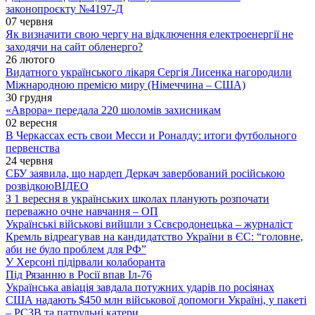
законопроєкту №4197-Д
07 червня
Як визначити свою чергу на відключення електроенергії не
заходячи на сайт обленерго?
26 лютого
Видатного українського лікаря Сергія Лисенка нагородили
Міжнародною премією миру (Німеччина – США)
30 грудня
«Аврора» передала 220 шоломів захисникам
02 вересня
В Черкассах есть свои Месси и Роналду: итоги футбольного
первенства
24 червня
СБУ заявила, що нардеп Деркач завербований російською
розвідкою
ВІДЕО
З 1 вересня в українських школах планують розпочати
переважно очне навчання – ОП
Українські військові вийшли з Сєвєродонецька – журналіст
Кремль відреагував на кандидатство України в ЄС: “головне,
аби не було проблем для РФ”
У Херсоні підірвали колаборанта
Під Рязанню в Росії впав Іл-76
Українська авіація завдала потужних ударів по росіянах
США надають $450 млн військової допомоги Україні, у пакеті
– РСЗВ та патрульні катери