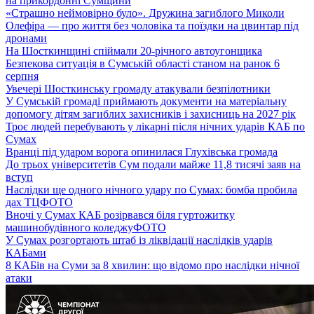
на прикордонні Сумщини
«Страшно неймовірно було». Дружина загиблого Миколи
Олефіра — про життя без чоловіка та поїздки на цвинтар під
дронами
На Шосткинщині спіймали 20-річного автоугонщика
Безпекова ситуація в Сумській області станом на ранок 6
серпня
Увечері Шосткинську громаду атакували безпілотники
У Сумській громаді приймають документи на матеріальну
допомогу дітям загиблих захисників і захисниць на 2027 рік
Троє людей перебувають у лікарні після нічних ударів КАБ по
Сумах
Вранці під ударом ворога опинилася Глухівська громада
До трьох університетів Сум подали майже 11,8 тисячі заяв на
вступ
Наслідки ще одного нічного удару по Сумах: бомба пробила
дах ТЦ
ФОТО
Вночі у Сумах КАБ розірвався біля гуртожитку
машинобудівного коледжу
ФОТО
У Сумах розгортають штаб із ліквідації наслідків ударів
КАБами
8 КАБів на Суми за 8 хвилин: що відомо про наслідки нічної
атаки