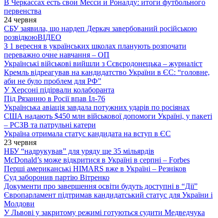
В Черкассах есть свои Месси и Роналду: итоги футбольного
первенства
24 червня
СБУ заявила, що нардеп Деркач завербований російською
розвідкою
ВІДЕО
З 1 вересня в українських школах планують розпочати
переважно очне навчання – ОП
Українські військові вийшли з Сєвєродонецька – журналіст
Кремль відреагував на кандидатство України в ЄС: “головне,
аби не було проблем для РФ”
У Херсоні підірвали колаборанта
Під Рязанню в Росії впав Іл-76
Українська авіація завдала потужних ударів по росіянах
США надають $450 млн військової допомоги Україні, у пакеті
– РСЗВ та патрульні катери
Україна отримала статус кандидата на вступ в ЄС
23 червня
НБУ “надрукував” для уряду ще 35 мільярдів
McDonald’s може відкритися в Україні в серпні – Forbes
Перші американські HIMARS вже в Україні – Резніков
Суд заборонив партію Вітренко
Документи про завершення освіти будуть доступні в “Дії”
Європарламент підтримав кандидатський статус для України і
Молдови
У Львові у закритому режимі готуються судити Медведчука