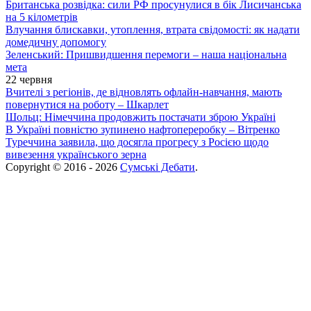
Британська розвідка: сили РФ просунулися в бік Лисичанська
на 5 кілометрів
Влучання блискавки, утоплення, втрата свідомості: як надати
домедичну допомогу
Зеленський: Пришвидшення перемоги – наша національна
мета
22 червня
Вчителі з регіонів, де відновлять офлайн-навчання, мають
повернутися на роботу – Шкарлет
Шольц: Німеччина продовжить постачати зброю Україні
В Україні повністю зупинено нафтопереробку – Вітренко
Туреччина заявила, що досягла прогресу з Росією щодо
вивезення українського зерна
Copyright © 2016 - 2026
Сумські Дебати
.