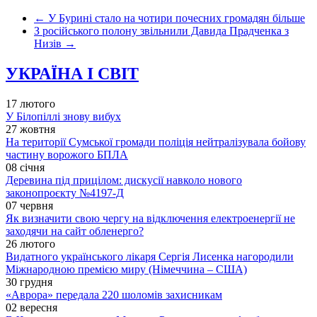
←
У Бурині стало на чотири почесних громадян більше
З російського полону звільнили Давида Прадченка з
Низів
→
УКРАЇНА І СВІТ
17 лютого
У Білопіллі знову вибух
27 жовтня
На території Сумської громади поліція нейтралізувала бойову
частину ворожого БПЛА
08 січня
Деревина під прицілом: дискусії навколо нового
законопроєкту №4197-Д
07 червня
Як визначити свою чергу на відключення електроенергії не
заходячи на сайт обленерго?
26 лютого
Видатного українського лікаря Сергія Лисенка нагородили
Міжнародною премією миру (Німеччина – США)
30 грудня
«Аврора» передала 220 шоломів захисникам
02 вересня