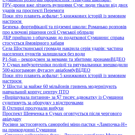
FPV-дрони вже літають вулицями Сум: люди тікали від двох
ударів на проспекті Перемоги
Поки літо плавить асфальт: 5 книжкових історій із зимовим
настроєм
Безпека, фортифікації та підземні школи: Романько розповів
про ключові рішення сесії Сумської облради
ДБР прийшло з обшуками до податкової Сумщини: справа
стосується ймовірного хабаря
Села Шосткинської громади накрила серія ударів: частина
населених пунктів залишилася без води
P1-Sun – рекордсмен за мемами та збитими дронами
ВІДЕО
У Сумах вибухотехніки поліції та рятувальники знешкодили
500-кілограмову фугасну авіабомбу
ВІДЕО
Поки літо плавить асфальт: 5 книжкових історій із зимовим
настроєм
У Шостці за майже 60 мільйонів гривень модернізують
навчальний корпус центру ПТО
«Вирішувала питання» за $7 тисяч: адвокатку із Сумщини
судитимуть за оборудку з відстрочками
В Охтирці пролунали вибухи
Проспект Шевченка в Сумах оговтується після чергового
авіаудару
Росіяни застосовують саморобні міни-пастки «Лампочка-Н»
на прикордонні Сумщини