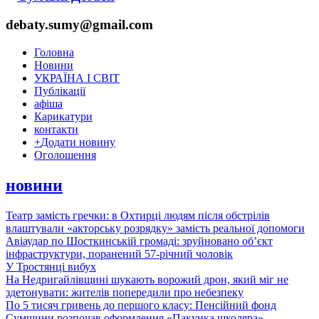
debaty.sumy@gmail.com
Головна
Новини
УКРАЇНА І СВІТ
Публікації
афіша
Карикатури
контакти
+
Додати новину
Оголошення
новини
Театр замість гречки: в Охтирці людям після обстрілів
влаштували «акторську розрядку» замість реальної допомоги
Авіаудар по Шосткинській громаді: зруйновано об’єкт
інфраструктури, поранений 57-річний чоловік
У Тростянці вибух
На Недригайлівщині шукають ворожий дрон, який міг не
здетонувати: жителів попередили про небезпеку
По 5 тисяч гривень до першого класу: Пенсійний фонд
Сумщини розпочав оформлення «Пакунка школяра»