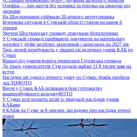
«Страшно неймовірно було». Дружина загиблого Миколи
Олефіра — про життя без чоловіка та поїздки на цвинтар під
дронами
На Шосткинщині спіймали 20-річного автоугонщика
Безпекова ситуація в Сумській області станом на ранок 6
серпня
Увечері Шосткинську громаду атакували безпілотники
У Сумській громаді приймають документи на матеріальну
допомогу дітям загиблих захисників і захисниць на 2027 рік
Троє людей перебувають у лікарні після нічних ударів КАБ по
Сумах
Вранці під ударом ворога опинилася Глухівська громада
До трьох університетів Сум подали майже 11,8 тисячі заяв на
вступ
Наслідки ще одного нічного удару по Сумах: бомба пробила
дах ТЦ
ФОТО
Вночі у Сумах КАБ розірвався біля гуртожитку
машинобудівного коледжу
ФОТО
У Сумах розгортають штаб із ліквідації наслідків ударів
КАБами
8 КАБів на Суми за 8 хвилин: що відомо про наслідки нічної
атаки