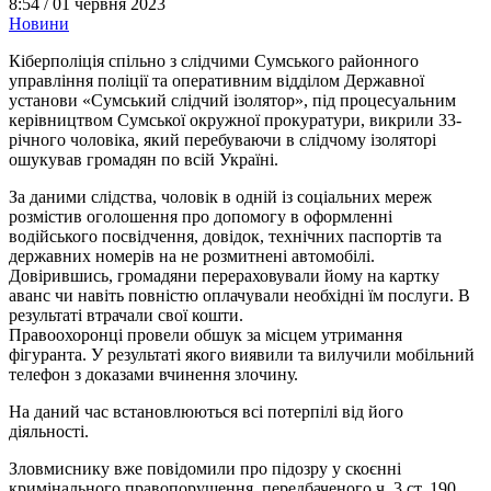
8:54 /
01 червня 2023
Новини
Кіберполіція спільно з слідчими Сумського районного
управління поліції та оперативним відділом Державної
установи «Сумський слідчий ізолятор», під процесуальним
керівництвом Сумської окружної прокуратури, викрили 33-
річного чоловіка, який перебуваючи в слідчому ізоляторі
ошукував громадян по всій Україні.
За даними слідства, чоловік в одній із соціальних мереж
розмістив оголошення про допомогу в оформленні
водійського посвідчення, довідок, технічних паспортів та
державних номерів на не розмитнені автомобілі.
Довірившись, громадяни перераховували йому на картку
аванс чи навіть повністю оплачували необхідні їм послуги. В
результаті втрачали свої кошти.
Правоохоронці провели обшук за місцем утримання
фігуранта. У результаті якого виявили та вилучили мобільний
телефон з доказами вчинення злочину.
На даний час встановлюються всі потерпілі від його
діяльності.
Зловмиснику вже повідомили про підозру у скоєнні
кримінального правопорушення, передбаченого ч. 3 ст. 190