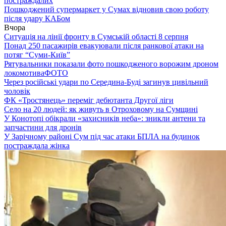
постраждалих
Пошкоджений супермаркет у Сумах відновив свою роботу
після удару КАБом
Вчора
Ситуація на лінії фронту в Сумській області 8 серпня
Понад 250 пасажирів евакуювали після ранкової атаки на
потяг “Суми-Київ”
Рятувальники показали фото пошкодженого ворожим дроном
локомотива
ФОТО
Через російські удари по Середина-Буді загинув цивільний
чоловік
ФК «Тростянець» переміг дебютанта Другої ліги
Село на 20 людей: як живуть в Отроховому на Сумщині
У Конотопі обікрали «захисників неба»: зникли антени та
запчастини для дронів
У Зарічному районі Сум під час атаки БПЛА на будинок
постраждала жінка