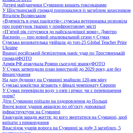
Дитячі майданчики Сумщини кишать токсокарами
У Шосткинській громаді попрощалися із загиблим захисником
Віталієм Волянським
«Вдячність в очах пацієнтів»: сумська ветеринарка розповіла
про порятунок тварин у прифронтовому місті
«П’ятий рік готуємося до найскладнішої зими». Дмитро
Васюнін — про новий опалювальний сезон у Сумах
Сумська вихователька увійшла до топ-25 Global Teacher Prize
Ukraine
Вранці російський безпілотник наніс удар по Тростянецькій
громаді
ФОТО
Армія РФ атакувала Ромни сьогодні зранку
ФОТО
У Сумах затвердили план інвестицій до 2029 року, але без
фінансування
На даху будинку на Сумщині знайшли 120-мм міну
Сумські хокеїстки зіграють у фіналі чемпіонату Європи
У Сумах перевірили воду з озер і річки: чи є перевищення
норм?
Діти Сумщини поїхали на оздоровлення до Польщі
Вночі ворог ударив авіацією по обʼєкту дорожньої
інфраструктури на Сумщині
Евакуація заради життя: до кого звертатися на Сумщині, щоб
виїхати з прикордоння
Внаслідок ударів ворога на Сумщині за добу 3 загиблих, 5