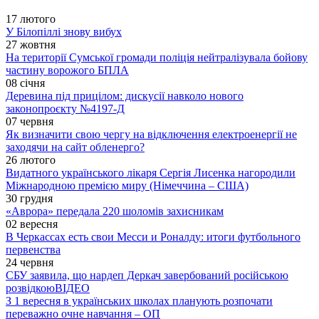
17 лютого
У Білопіллі знову вибух
27 жовтня
На території Сумської громади поліція нейтралізувала бойову
частину ворожого БПЛА
08 січня
Деревина під прицілом: дискусії навколо нового
законопроєкту №4197-Д
07 червня
Як визначити свою чергу на відключення електроенергії не
заходячи на сайт обленерго?
26 лютого
Видатного українського лікаря Сергія Лисенка нагородили
Міжнародною премією миру (Німеччина – США)
30 грудня
«Аврора» передала 220 шоломів захисникам
02 вересня
В Черкассах есть свои Месси и Роналду: итоги футбольного
первенства
24 червня
СБУ заявила, що нардеп Деркач завербований російською
розвідкою
ВІДЕО
З 1 вересня в українських школах планують розпочати
переважно очне навчання – ОП