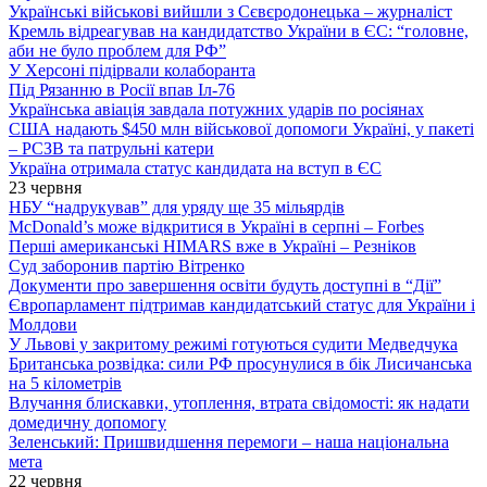
Українські військові вийшли з Сєвєродонецька – журналіст
Кремль відреагував на кандидатство України в ЄС: “головне,
аби не було проблем для РФ”
У Херсоні підірвали колаборанта
Під Рязанню в Росії впав Іл-76
Українська авіація завдала потужних ударів по росіянах
США надають $450 млн військової допомоги Україні, у пакеті
– РСЗВ та патрульні катери
Україна отримала статус кандидата на вступ в ЄС
23 червня
НБУ “надрукував” для уряду ще 35 мільярдів
McDonald’s може відкритися в Україні в серпні – Forbes
Перші американські HIMARS вже в Україні – Резніков
Суд заборонив партію Вітренко
Документи про завершення освіти будуть доступні в “Дії”
Європарламент підтримав кандидатський статус для України і
Молдови
У Львові у закритому режимі готуються судити Медведчука
Британська розвідка: сили РФ просунулися в бік Лисичанська
на 5 кілометрів
Влучання блискавки, утоплення, втрата свідомості: як надати
домедичну допомогу
Зеленський: Пришвидшення перемоги – наша національна
мета
22 червня