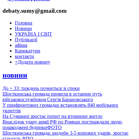
debaty.sumy@gmail.com
Головна
Новини
УКРАЇНА І СВІТ
Публікації
афіша
Карикатури
контакти
+
Додати новину
новини
До + 33: тиждень почнеться зі спеки
Шосткинська громада провела в останню путь
військовослужбовця Сергія Барановського
У прифронтових громадах встановлять 840 мобільних
укриттів
На Сумщині зростає попит на вторинне житло
Внаслідок удару армії РФ по Ромнах постраждали люди,
пошкоджені будинки
ФОТО
Шосткинська громада: щодоби 3-5 ворожих ударів, зростає
кількість ВПО