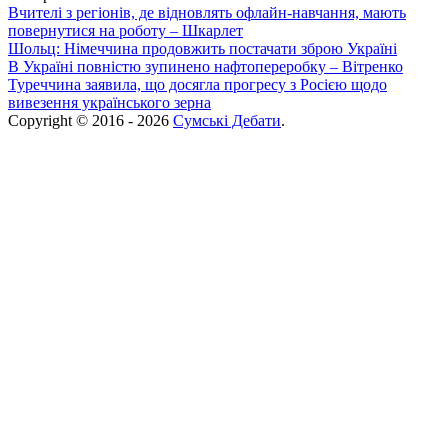
Вчителі з регіонів, де відновлять офлайн-навчання, мають
повернутися на роботу – Шкарлет
Шольц: Німеччина продовжить постачати зброю Україні
В Україні повністю зупинено нафтопереробку – Вітренко
Туреччина заявила, що досягла прогресу з Росією щодо
вивезення українського зерна
Copyright © 2016 - 2026
Сумські Дебати
.