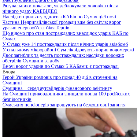
знеструмлення одного з водозаборів
Рятувальники показали, як деблокували чоловіка після
нічного удару КАБ
ВІДЕО
Наслідки прильоту одного з КАБів по Сумах цієї ночі
Частина Недригайлівської громади вже без світла: ворог
уразив енергооб’єкт біля Тернів
Що відомо про стан постраждалих внаслідок ударів КАБ по
Сумах
У Сумах уже 14 постраждалих після нічних ударів авіабомб
У спальному мікрорайоні Сум ліквідовують порив водомережі
Двоє загиблих та десять постраждалих: наслідки ворожих
обстрілів Сумщини за добу
Вночі ворог ударив по Сумах 5 КАБами: є постраждалі
Вчора
Герой України розповів про понад 40 діб в оточенні на
Сумщині
Сумщина – серед аутсайдерів фінансового рейтингу
На Сумщині прикордонники знищили понад 100 російських
безпілотників
Сумських пенсіонерів запрошують на безкоштовні заняття