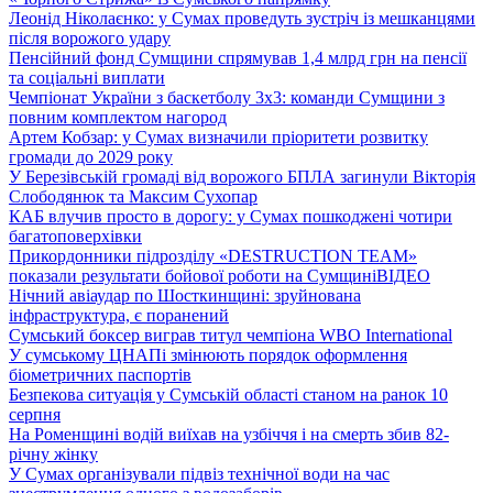
Леонід Ніколаєнко: у Сумах проведуть зустріч із мешканцями
після ворожого удару
Пенсійний фонд Сумщини спрямував 1,4 млрд грн на пенсії
та соціальні виплати
Чемпіонат України з баскетболу 3х3: команди Сумщини з
повним комплектом нагород
Артем Кобзар: у Сумах визначили пріоритети розвитку
громади до 2029 року
У Березівській громаді від ворожого БПЛА загинули Вікторія
Слободянюк та Максим Сухопар
КАБ влучив просто в дорогу: у Сумах пошкоджені чотири
багатоповерхівки
Прикордонники підрозділу «DESTRUCTION TEAM»
показали результати бойової роботи на Сумщині
ВІДЕО
Нічний авіаудар по Шосткинщині: зруйнована
інфраструктура, є поранений
Сумський боксер виграв титул чемпіона WBO International
У сумському ЦНАПі змінюють порядок оформлення
біометричних паспортів
Безпекова ситуація у Сумській області станом на ранок 10
серпня
На Роменщині водій виїхав на узбіччя і на смерть збив 82-
річну жінку
У Сумах організували підвіз технічної води на час