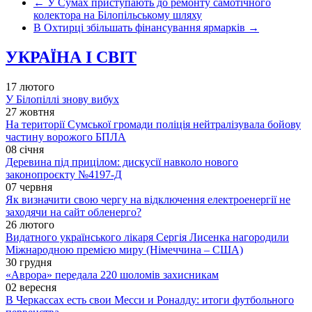
←
У Сумах приступають до ремонту самотічного
колектора на Білопільському шляху
В Охтирці збільшать фінансування ярмарків
→
УКРАЇНА І СВІТ
17 лютого
У Білопіллі знову вибух
27 жовтня
На території Сумської громади поліція нейтралізувала бойову
частину ворожого БПЛА
08 січня
Деревина під прицілом: дискусії навколо нового
законопроєкту №4197-Д
07 червня
Як визначити свою чергу на відключення електроенергії не
заходячи на сайт обленерго?
26 лютого
Видатного українського лікаря Сергія Лисенка нагородили
Міжнародною премією миру (Німеччина – США)
30 грудня
«Аврора» передала 220 шоломів захисникам
02 вересня
В Черкассах есть свои Месси и Роналду: итоги футбольного