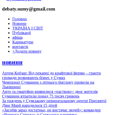
debaty.sumy@gmail.com
Головна
Новини
УКРАЇНА І СВІТ
Публікації
афіша
Карикатури
контакти
+
Додати новину
новини
Артем Кобзар: Від пекарні до крафтової ферми – гранти
громади розвивають бізнес у Сумах
Чемпіонат Сумщини з літнього біатлону провели на
Львівщині
Авто та смартфон виявилися «пасткою»: двоє жителів
Сумщини втратили понад 75 тисяч гривень
За тиждень у Сумському перинатальному центрі Пресвятої
Діви Марії народилося 15 дітей
«Засобів зараз достатньо, не вистачає людей»: командир
«Чорного Стрижа» із Сумського напрямку