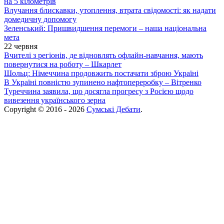
на 5 кілометрів
Влучання блискавки, утоплення, втрата свідомості: як надати
домедичну допомогу
Зеленський: Пришвидшення перемоги – наша національна
мета
22 червня
Вчителі з регіонів, де відновлять офлайн-навчання, мають
повернутися на роботу – Шкарлет
Шольц: Німеччина продовжить постачати зброю Україні
В Україні повністю зупинено нафтопереробку – Вітренко
Туреччина заявила, що досягла прогресу з Росією щодо
вивезення українського зерна
Copyright © 2016 - 2026
Сумські Дебати
.