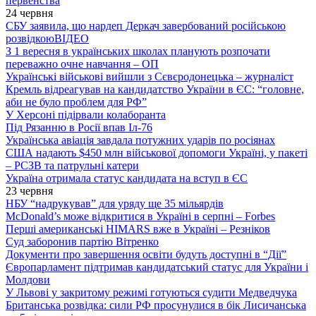
первенства
24 червня
СБУ заявила, що нардеп Деркач завербований російською
розвідкою
ВІДЕО
З 1 вересня в українських школах планують розпочати
переважно очне навчання – ОП
Українські військові вийшли з Сєвєродонецька – журналіст
Кремль відреагував на кандидатство України в ЄС: “головне,
аби не було проблем для РФ”
У Херсоні підірвали колаборанта
Під Рязанню в Росії впав Іл-76
Українська авіація завдала потужних ударів по росіянах
США надають $450 млн військової допомоги Україні, у пакеті
– РСЗВ та патрульні катери
Україна отримала статус кандидата на вступ в ЄС
23 червня
НБУ “надрукував” для уряду ще 35 мільярдів
McDonald’s може відкритися в Україні в серпні – Forbes
Перші американські HIMARS вже в Україні – Резніков
Суд заборонив партію Вітренко
Документи про завершення освіти будуть доступні в “Дії”
Європарламент підтримав кандидатський статус для України і
Молдови
У Львові у закритому режимі готуються судити Медведчука
Британська розвідка: сили РФ просунулися в бік Лисичанська