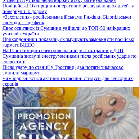
У центрі Путивля через ворожу атаку загинула жінка
Поліцейські Охтирщини оперативно розшукали двох дітей та
повернули їх додому
«Захоплення» російськими військами Рижівки Білопільської
громади — це фейк
Двоє освітянок із Сумщини увійшли до ТОП-50 найкращих
учителів України
Прикордонники показали, як змушують замовкнути російські
гармати
ВІДЕО
На Шосткинщині електровелосипедист потрапив у ДТП
Сумщина знову зі знеструмленнями після російських ударів по
енергетиці
Після удару по станції у Тростянці два потяги тимчасово
змінили маршрут
Чим відрізняються активні та пасивні стилуси для сенсорних
екранів