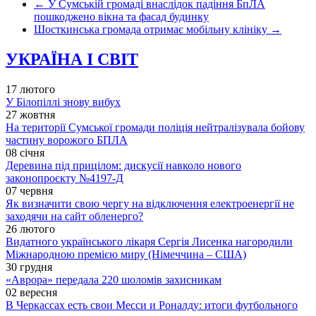
←
У Сумській громаді внаслідок падіння БпЛА
пошкоджено вікна та фасад будинку
Шосткинська громада отримає мобільну клініку
→
УКРАЇНА І СВІТ
17 лютого
У Білопіллі знову вибух
27 жовтня
На території Сумської громади поліція нейтралізувала бойову
частину ворожого БПЛА
08 січня
Деревина під прицілом: дискусії навколо нового
законопроєкту №4197-Д
07 червня
Як визначити свою чергу на відключення електроенергії не
заходячи на сайт обленерго?
26 лютого
Видатного українського лікаря Сергія Лисенка нагородили
Міжнародною премією миру (Німеччина – США)
30 грудня
«Аврора» передала 220 шоломів захисникам
02 вересня
В Черкассах есть свои Месси и Роналду: итоги футбольного