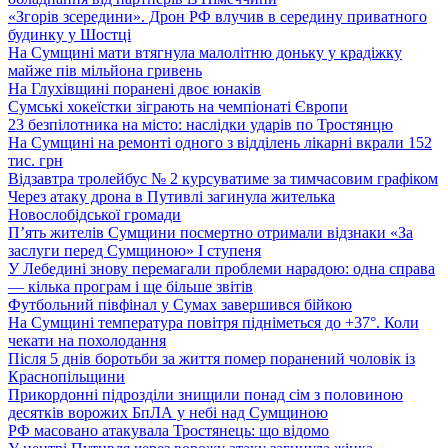
«Згорів зсередини». Дрон РФ влучив в середину приватного
будинку у Шостці
На Сумщині мати втягнула малолітню доньку у крадіжку
майже пів мільйона гривень
На Глухівщині поранені двоє юнаків
Сумські хокеїстки зіграють на чемпіонаті Європи
23 безпілотника на місто: наслідки ударів по Тростянцю
На Сумщині на ремонті одного з відділень лікарні вкрали 152
тис. грн
Відзавтра тролейбус № 2 курсуватиме за тимчасовим графіком
Через атаку дрона в Путивлі загинула жителька
Новослобідської громади
П’ять жителів Сумщини посмертно отримали відзнаки «За
заслуги перед Сумщиною» І ступеня
У Лебедині знову перемагали проблеми нарадою: одна справа
— кілька програм і ще більше звітів
Футбольний півфінал у Сумах завершився бійкою
На Сумщині температура повітря підніметься до +37°. Коли
чекати на похолодання
Після 5 днів боротьби за життя помер поранений чоловік із
Краснопільщини
Прикордонні підрозділи знищили понад сім з половиною
десятків ворожих БпЛА у небі над Сумщиною
РФ масовано атакувала Тростянець: що відомо