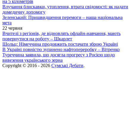
на 5 кілометрів
Влучання блискавки, утоплення, втрата свідомості: як надати
домедичну допомогу
Зеленський: Пришвидшення перемоги – наша національна
мета
22 червня
Вчителі з регіонів, де відновлять офлайн-навчання, мають
повернутися на роботу – Шкарлет
Шольц: Німеччина продовжить постачати зброю Україні
В Україні повністю зупинено нафтопереробку – Вітренко
Туреччина заявила, що досягла прогресу з Росією щодо
вивезення українського зерна
Copyright © 2016 - 2026
Сумські Дебати
.