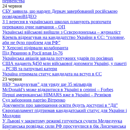
первенства
24 червня
СБУ заявила, що нардеп Деркач завербований російською
розвідкою
ВІДЕО
З 1 вересня в українських школах планують розпочати
переважно очне навчання – ОП
Українські військові вийшли з Сєвєродонецька – журналіст
Кремль відреагував на кандидатство України в ЄС: “головне,
аби не було проблем для РФ”
У Херсоні підірвали колаборанта
Під Рязанню в Росії впав Іл-76
Українська авіація завдала потужних ударів по росіянах
США надають $450 млн військової допомоги Україні, у пакеті
– РСЗВ та патрульні катери
Україна отримала статус кандидата на вступ в ЄС
23 червня
НБУ “надрукував” для уряду ще 35 мільярдів
McDonald’s може відкритися в Україні в серпні – Forbes
Перші американські HIMARS вже в Україні – Резніков
Суд заборонив партію Вітренко
Документи про завершення освіти будуть доступні в “Дії”
Європарламент підтримав кандидатський статус для України і
Молдови
У Львові у закритому режимі готуються судити Медведчука
Британська розвідка: сили РФ просунулися в бік Лисичанська