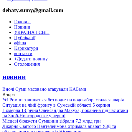
debaty.sumy@gmail.com
Головна
Новини
УКРАЇНА І СВІТ
Публікації
афіша
Карикатури
контакти
+
Додати новину
Оголошення
новини
Вночі Суми масовано атакували КАБами
Вчора
Усі Ромни залишаться без води: на водозаборі сталася аварія
Ситуація на лінії фронту в Сумській області 5 серпня
Померла 13-річна Олександра Макуха, поранена під час атаки
на Зноб-Новгородське у червні
Місцеві бюджети Сумщини зібрали 7,3 млрд грн
Лікарня Святого Пантелеймона отримала апарат УЗД та
обладнання від партнерів із Німеччини