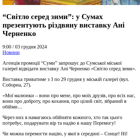
“Світло серед зими”: у Сумах
презентують різдвяну виставку Ані
Черненко
9:00 /
03 грудня 2024
Новини
Агенція промоції “Суми” запрошує до Сумської міської
галереї відвідати виставку Ані Черненко «Світло серед зими».
Виставка триватиме з 3 по 29 грудня у міській галереї (вул.
Соборна, 27).
«Мої малюнки – вони про мене, про моїх друзів, про всіх нас,
вони про доброту, про кохання, про цілий світ, зібраний в
обійми…
Через них я намагаюсь обійняти кожного, хто так цього
потребує, подарувати вір та надію в нашу Перемогу!
Чи можна перемогти націю, у якої в середині – Сонце! Ні!