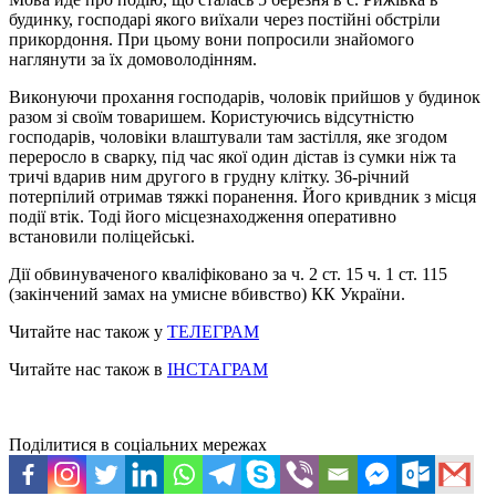
будинку, господарі якого виїхали через постійні обстріли
прикордоння. При цьому вони попросили знайомого
наглянути за їх домоволодінням.
Виконуючи прохання господарів, чоловік прийшов у будинок
разом зі своїм товаришем. Користуючись відсутністю
господарів, чоловіки влаштували там застілля, яке згодом
переросло в сварку, під час якої один дістав із сумки ніж та
тричі вдарив ним другого в грудну клітку. 36-річний
потерпілий отримав тяжкі поранення. Його кривдник з місця
події втік. Тоді його місцезнаходження оперативно
встановили поліцейські.
Дії обвинуваченого кваліфіковано за ч. 2 ст. 15 ч. 1 ст. 115
(закінчений замах на умисне вбивство) КК України.
Читайте нас також у
ТЕЛЕГРАМ
Читайте нас також в
ІНСТАГРАМ
Поділитися в соціальних мережах