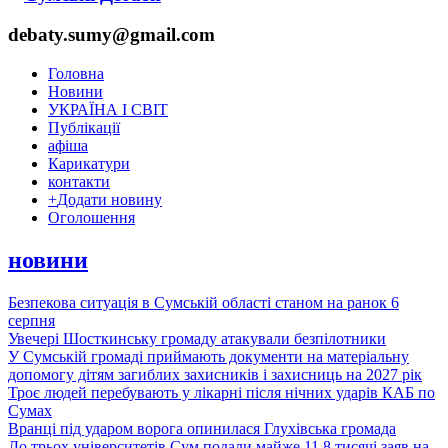
debaty.sumy@gmail.com
Головна
Новини
УКРАЇНА І СВІТ
Публікації
афіша
Карикатури
контакти
+
Додати новину
Оголошення
новини
Безпекова ситуація в Сумській області станом на ранок 6
серпня
Увечері Шосткинську громаду атакували безпілотники
У Сумській громаді приймають документи на матеріальну
допомогу дітям загиблих захисників і захисниць на 2027 рік
Троє людей перебувають у лікарні після нічних ударів КАБ по
Сумах
Вранці під ударом ворога опинилася Глухівська громада
До трьох університетів Сум подали майже 11,8 тисячі заяв на