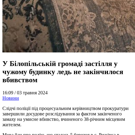
У Білопільській громаді застілля у
чужому будинку ледь не закінчилося
вбивством
16:09 /
03 травня 2024
Новини
Слідчі поліції під процесуальним керівництвом прокуратури
завершили досудове розслідування за фактом закінченого
замаху на умисне вбивство, вчиненого 38-річним місцевим
жителем.
Мова йде про подію, що сталась 5 березня в с. Рижівка в