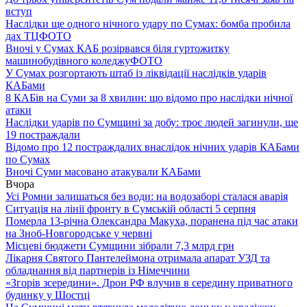
вступ
Наслідки ще одного нічного удару по Сумах: бомба пробила
дах ТЦ
ФОТО
Вночі у Сумах КАБ розірвався біля гуртожитку
машинобудівного коледжу
ФОТО
У Сумах розгортають штаб із ліквідації наслідків ударів
КАБами
8 КАБів на Суми за 8 хвилин: що відомо про наслідки нічної
атаки
Наслідки ударів по Сумщині за добу: троє людей загинули, ще
19 постраждали
Відомо про 12 постраждалих внаслідок нічних ударів КАБами
по Сумах
Вночі Суми масовано атакували КАБами
Вчора
Усі Ромни залишаться без води: на водозаборі сталася аварія
Ситуація на лінії фронту в Сумській області 5 серпня
Померла 13-річна Олександра Макуха, поранена під час атаки
на Зноб-Новгородське у червні
Місцеві бюджети Сумщини зібрали 7,3 млрд грн
Лікарня Святого Пантелеймона отримала апарат УЗД та
обладнання від партнерів із Німеччини
«Згорів зсередини». Дрон РФ влучив в середину приватного
будинку у Шостці