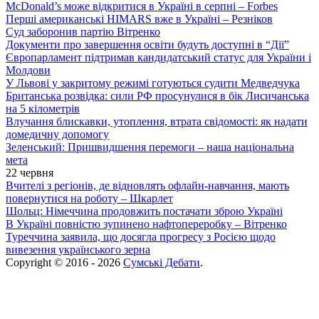
McDonald’s може відкритися в Україні в серпні – Forbes
Перші американські HIMARS вже в Україні – Резніков
Суд заборонив партію Вітренко
Документи про завершення освіти будуть доступні в “Дії”
Європарламент підтримав кандидатський статус для України і
Молдови
У Львові у закритому режимі готуються судити Медведчука
Британська розвідка: сили РФ просунулися в бік Лисичанська
на 5 кілометрів
Влучання блискавки, утоплення, втрата свідомості: як надати
домедичну допомогу
Зеленський: Пришвидшення перемоги – наша національна
мета
22 червня
Вчителі з регіонів, де відновлять офлайн-навчання, мають
повернутися на роботу – Шкарлет
Шольц: Німеччина продовжить постачати зброю Україні
В Україні повністю зупинено нафтопереробку – Вітренко
Туреччина заявила, що досягла прогресу з Росією щодо
вивезення українського зерна
Copyright © 2016 - 2026
Сумські Дебати
.