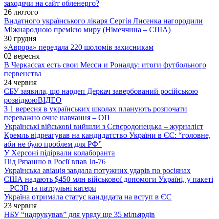
заходячи на сайт обленерго?
26 лютого
Видатного українського лікаря Сергія Лисенка нагородили
Міжнародною премією миру (Німеччина – США)
30 грудня
«Аврора» передала 220 шоломів захисникам
02 вересня
В Черкассах есть свои Месси и Роналду: итоги футбольного
первенства
24 червня
СБУ заявила, що нардеп Деркач завербований російською
розвідкою
ВІДЕО
З 1 вересня в українських школах планують розпочати
переважно очне навчання – ОП
Українські військові вийшли з Сєвєродонецька – журналіст
Кремль відреагував на кандидатство України в ЄС: “головне,
аби не було проблем для РФ”
У Херсоні підірвали колаборанта
Під Рязанню в Росії впав Іл-76
Українська авіація завдала потужних ударів по росіянах
США надають $450 млн військової допомоги Україні, у пакеті
– РСЗВ та патрульні катери
Україна отримала статус кандидата на вступ в ЄС
23 червня
НБУ “надрукував” для уряду ще 35 мільярдів