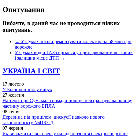
Опитування
Вибачте, в даний час не проводиться ніяких
опитувань.
←
У Сумах хотіли ремонтувати колектор на 58 млн грн
дорожче
У Сумах водій ГАЗа врізався у припаркований легковик
і залишив місце ДТП
→
УКРАЇНА І СВІТ
17 лютого
У Білопіллі знову вибух
27 жовтня
На території Сумської громади поліція нейтралізувала бойову
частину ворожого БПЛА
08 січня
Деревина під прицілом: дискусії навколо нового
законопроєкту №4197-Д
07 червня
Як визначити свою чергу на відключення електроенергії не