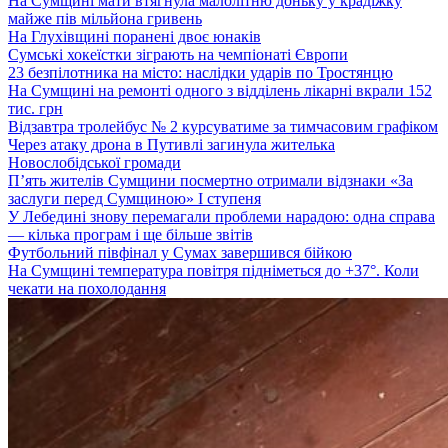
На Сумщині мати втягнула малолітню доньку у крадіжку
майже пів мільйона гривень
На Глухівщині поранені двоє юнаків
Сумські хокеїстки зіграють на чемпіонаті Європи
23 безпілотника на місто: наслідки ударів по Тростянцю
На Сумщині на ремонті одного з відділень лікарні вкрали 152
тис. грн
Відзавтра тролейбус № 2 курсуватиме за тимчасовим графіком
Через атаку дрона в Путивлі загинула жителька
Новослобідської громади
П’ять жителів Сумщини посмертно отримали відзнаки «За
заслуги перед Сумщиною» І ступеня
У Лебедині знову перемагали проблеми нарадою: одна справа
— кілька програм і ще більше звітів
Футбольний півфінал у Сумах завершився бійкою
На Сумщині температура повітря підніметься до +37°. Коли
чекати на похолодання