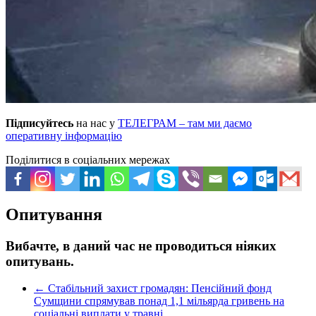
Підписуйтесь
на нас у
ТЕЛЕГРАМ – там ми даємо
оперативну інформацію
Поділитися в соціальних мережах
Опитування
Вибачте, в даний час не проводиться ніяких
опитувань.
←
Стабільний захист громадян: Пенсійний фонд
Сумщини спрямував понад 1,1 мільярда гривень на
соціальні виплати у травні