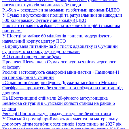
населених пунктів залишилася без води
P1-Sun – рекордсмен за мемами та збитими дронами
ВІДЕО
У Сумах вибухотехніки поліції та рятувальники знешкодили
500-кілограмову фугасну авіабомбу
ВІДЕО
Поки літо плавить асфальт: 5 книжкових історій із зимовим
настроєм
У Шостці за майже 60 мільйонів гривень модернізують
навчальний корпус центру ПТО
«Вирішувала питання» за $7 тисяч: адвокатку із Сумщини
судитимуть за оборудку з відстрочками
В Охтирці пролунали вибухи
Проспект Шевченка в Сумах оговтується після чергового
авіаудару
Росіяни застосовують саморобні міни-пастки «Лампочка-Н»
на прикордонні Сумщини
«Страшно неймовірно було». Дружина загиблого Миколи
Олефіра — про життя без чоловіка та поїздки на цвинтар під
дронами
На Шосткинщині спіймали 20-річного автоугонщика
Безпекова ситуація в Сумській області станом на ранок 6
серпня
Увечері Шосткинську громаду атакували безпілотники
У Сумській громаді приймають документи на матеріальну
допомогу дітям загиблих захисників і захисниць на 2027 рік