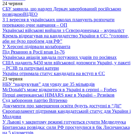
24 червня
СБУ заявила, що нардеп Деркач завербований російською
розвідкою
ВІДЕО
З 1 вересня в українських школах планують розпочати
переважно очне навчання – ОП
Українські військові вийшли з Сєвєродонецька – журналіст
Кремль відреагував на кандидатство України в ЄС: “головне,
аби не було проблем для РФ”
У Херсоні підірвали колаборанта
Під Рязанню в Росії впав Іл-76
Українська авіація завдала потужних ударів по росіянах
США надають $450 млн військової допомоги Україні, у пакеті
– РСЗВ та патрульні катери
Україна отримала статус кандидата на вступ в ЄС
23 червня
НБУ “надрукував” для уряду ще 35 мільярдів
McDonald’s може відкритися в Україні в серпні – Forbes
Перші американські HIMARS вже в Україні – Резніков
Суд заборонив партію Вітренко
Документи про завершення освіти будуть доступні в “Дії”
Європарламент підтримав кандидатський статус для України і
Молдови
У Львові у закритому режимі готуються судити Медведчука
Британська розвідка: сили РФ просунулися в бік Лисичанська
на 5 кілометрів