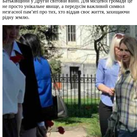
Батьківщини у Другій світовій війні. Для місцевої громади це
не просто унікальне явище, а передусім важливий символ
незгасної пам’яті про тих, хто віддав своє життя, захищаючи
рідну землю.