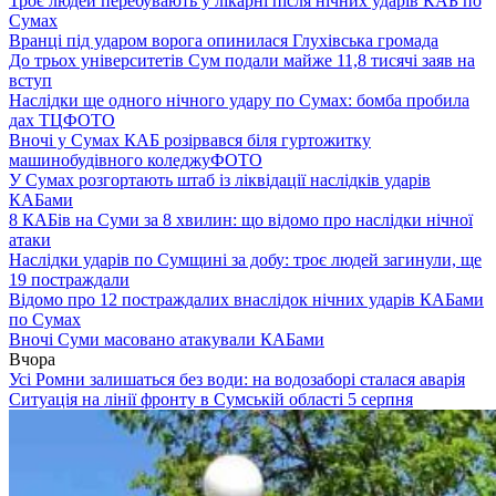
Троє людей перебувають у лікарні після нічних ударів КАБ по
Сумах
Вранці під ударом ворога опинилася Глухівська громада
До трьох університетів Сум подали майже 11,8 тисячі заяв на
вступ
Наслідки ще одного нічного удару по Сумах: бомба пробила
дах ТЦ
ФОТО
Вночі у Сумах КАБ розірвався біля гуртожитку
машинобудівного коледжу
ФОТО
У Сумах розгортають штаб із ліквідації наслідків ударів
КАБами
8 КАБів на Суми за 8 хвилин: що відомо про наслідки нічної
атаки
Наслідки ударів по Сумщині за добу: троє людей загинули, ще
19 постраждали
Відомо про 12 постраждалих внаслідок нічних ударів КАБами
по Сумах
Вночі Суми масовано атакували КАБами
Вчора
Усі Ромни залишаться без води: на водозаборі сталася аварія
Ситуація на лінії фронту в Сумській області 5 серпня