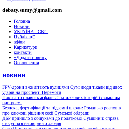
debaty.sumy@gmail.com
Головна
Новини
УКРАЇНА І СВІТ
Публікації
афіша
Карикатури
контакти
+
Додати новину
Оголошення
новини
FPV-дрони вже літають вулицями Сум: люди тікали від двох
ударів на проспекті Перемоги
Поки літо плавить асфальт: 5 книжкових історій із зимовим
настроєм
Безпека, фортифікації та підземні школи: Романько розповів
про ключові рішення сесії Сумської облради
ДБР прийшло з обшуками до податкової Сумщини: справа
стосується ймовірного хабаря
Села Шосткинської громади накрила серія ударів: частина