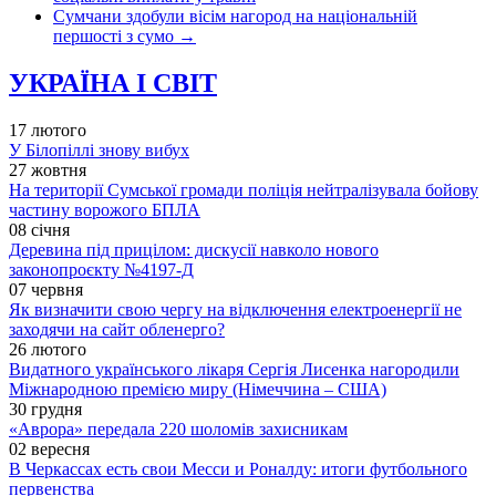
Сумчани здобули вісім нагород на національній
першості з сумо
→
УКРАЇНА І СВІТ
17 лютого
У Білопіллі знову вибух
27 жовтня
На території Сумської громади поліція нейтралізувала бойову
частину ворожого БПЛА
08 січня
Деревина під прицілом: дискусії навколо нового
законопроєкту №4197-Д
07 червня
Як визначити свою чергу на відключення електроенергії не
заходячи на сайт обленерго?
26 лютого
Видатного українського лікаря Сергія Лисенка нагородили
Міжнародною премією миру (Німеччина – США)
30 грудня
«Аврора» передала 220 шоломів захисникам
02 вересня
В Черкассах есть свои Месси и Роналду: итоги футбольного
первенства