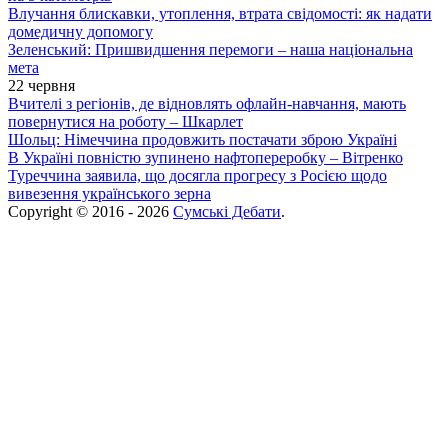
Влучання блискавки, утоплення, втрата свідомості: як надати
домедичну допомогу
Зеленський: Пришвидшення перемоги – наша національна
мета
22 червня
Вчителі з регіонів, де відновлять офлайн-навчання, мають
повернутися на роботу – Шкарлет
Шольц: Німеччина продовжить постачати зброю Україні
В Україні повністю зупинено нафтопереробку – Вітренко
Туреччина заявила, що досягла прогресу з Росією щодо
вивезення українського зерна
Copyright © 2016 - 2026
Сумські Дебати
.