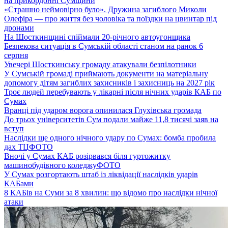
на прикордонні Сумщини
«Страшно неймовірно було». Дружина загиблого Миколи
Олефіра — про життя без чоловіка та поїздки на цвинтар під
дронами
На Шосткинщині спіймали 20-річного автоугонщика
Безпекова ситуація в Сумській області станом на ранок 6
серпня
Увечері Шосткинську громаду атакували безпілотники
У Сумській громаді приймають документи на матеріальну
допомогу дітям загиблих захисників і захисниць на 2027 рік
Троє людей перебувають у лікарні після нічних ударів КАБ по
Сумах
Вранці під ударом ворога опинилася Глухівська громада
До трьох університетів Сум подали майже 11,8 тисячі заяв на
вступ
Наслідки ще одного нічного удару по Сумах: бомба пробила
дах ТЦ
ФОТО
Вночі у Сумах КАБ розірвався біля гуртожитку
машинобудівного коледжу
ФОТО
У Сумах розгортають штаб із ліквідації наслідків ударів
КАБами
8 КАБів на Суми за 8 хвилин: що відомо про наслідки нічної
атаки