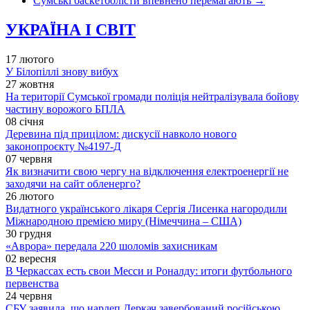
Сумські баскетболісти впевнено перемагають
→
УКРАЇНА І СВІТ
17 лютого
У Білопіллі знову вибух
27 жовтня
На території Сумської громади поліція нейтралізувала бойову
частину ворожого БПЛА
08 січня
Деревина під прицілом: дискусії навколо нового
законопроєкту №4197-Д
07 червня
Як визначити свою чергу на відключення електроенергії не
заходячи на сайт обленерго?
26 лютого
Видатного українського лікаря Сергія Лисенка нагородили
Міжнародною премією миру (Німеччина – США)
30 грудня
«Аврора» передала 220 шоломів захисникам
02 вересня
В Черкассах есть свои Месси и Роналду: итоги футбольного
первенства
24 червня
СБУ заявила, що нардеп Деркач завербований російською