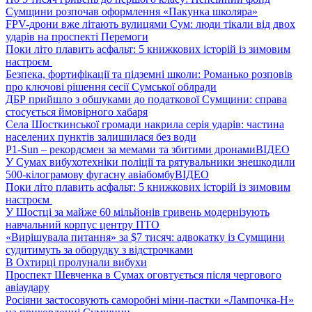
Сумщини розпочав оформлення «Пакунка школяра»
FPV-дрони вже літають вулицями Сум: люди тікали від двох
ударів на проспекті Перемоги
Поки літо плавить асфальт: 5 книжкових історій із зимовим
настроєм
Безпека, фортифікації та підземні школи: Романько розповів
про ключові рішення сесії Сумської облради
ДБР прийшло з обшуками до податкової Сумщини: справа
стосується ймовірного хабаря
Села Шосткинської громади накрила серія ударів: частина
населених пунктів залишилася без води
P1-Sun – рекордсмен за мемами та збитими дронами
ВІДЕО
У Сумах вибухотехніки поліції та рятувальники знешкодили
500-кілограмову фугасну авіабомбу
ВІДЕО
Поки літо плавить асфальт: 5 книжкових історій із зимовим
настроєм
У Шостці за майже 60 мільйонів гривень модернізують
навчальний корпус центру ПТО
«Вирішувала питання» за $7 тисяч: адвокатку із Сумщини
судитимуть за оборудку з відстрочками
В Охтирці пролунали вибухи
Проспект Шевченка в Сумах оговтується після чергового
авіаудару
Росіяни застосовують саморобні міни-пастки «Лампочка-Н»