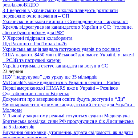
розвідкою
ВІДЕО
З 1 вересня в українських школах планують розпочати
переважно очне навчання – ОП
Українські військові вийшли з Сєвєродонецька – журналіст
Кремль відреагував на кандидатство України в ЄС: “головне,
аби не було проблем для РФ”
У Херсоні підірвали колаборанта
Під Рязанню в Росії впав Іл-76
Українська авіація завдала потужних ударів по росіянах
США надають $450 млн військової допомоги Україні, у пакеті
– РСЗВ та патрульні катери
Україна отримала статус кандидата на вступ в ЄС
23 червня
НБУ “надрукував” для уряду ще 35 мільярдів
McDonald’s може відкритися в Україні в серпні – Forbes
Перші американські HIMARS вже в Україні – Резніков
Суд заборонив партію Вітренко
Документи про завершення освіти будуть доступні в “Дії”
Європарламент підтримав кандидатський статус для України і
Молдови
У Львові у закритому режимі готуються судити Медведчука
Британська розвідка: сили РФ просунулися в бік Лисичанська
на 5 кілометрів
Влучання блискавки, утоплення, втрата свідомості: як надати
домедичну допомогу