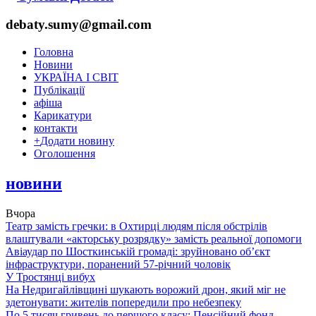
debaty.sumy@gmail.com
Головна
Новини
УКРАЇНА І СВІТ
Публікації
афіша
Карикатури
контакти
+
Додати новину
Оголошення
новини
Вчора
Театр замість гречки: в Охтирці людям після обстрілів
влаштували «акторську розрядку» замість реальної допомоги
Авіаудар по Шосткинській громаді: зруйновано об’єкт
інфраструктури, поранений 57-річний чоловік
У Тростянці вибух
На Недригайлівщині шукають ворожий дрон, який міг не
здетонувати: жителів попередили про небезпеку
По 5 тисяч гривень до першого класу: Пенсійний фонд