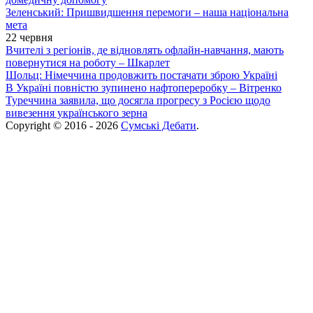
Зеленський: Пришвидшення перемоги – наша національна
мета
22 червня
Вчителі з регіонів, де відновлять офлайн-навчання, мають
повернутися на роботу – Шкарлет
Шольц: Німеччина продовжить постачати зброю Україні
В Україні повністю зупинено нафтопереробку – Вітренко
Туреччина заявила, що досягла прогресу з Росією щодо
вивезення українського зерна
Copyright © 2016 - 2026
Сумські Дебати
.