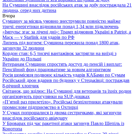
На Сумщині внаслідок російських атак за добу постраждала 21
людина, серед них дитина
Вчора
Сумщину за місяць умовно знеструмили повністю майже
тричі: енергетики відновили понад 1,34 млн підключень
«Імпульс згас за лічені дні»: Трамп відмовив Україні в Patriot, а
Маск — у Starlink для ударів по РФ
Липень під вогнем: Сумщина пережила понад 1800 атак,
загинули 32 людини
Кордон став: 6,5 тисячі вантажівок застрягли на виїзді з
України до Польщі
Ветеранам Сумщини спростять доступ до пенсій і виплат:
Пенсійний фонд працюватиме за новим алгоритмом
Росія щомісяця подвоює кількість ударів КАБами по Сумам
Російський дрон вдарив по будинку у Стецьківці: постраждав
8-річний хлопчик
Світанок, що зцілює: На Сумщині для ветеранів та їхніх родин
організовують прогулянки на SUP-дошках
«П’ятий раз прилетіло». Російські безпілотники атакували
промислове підприємство в Охтирці
У Сумах попрощалися із двома сестричками, які загинули
внаслідок російського авіаудару
У Броварах під час ракетної атаки загинув Павло Шепіль із
Конотопа