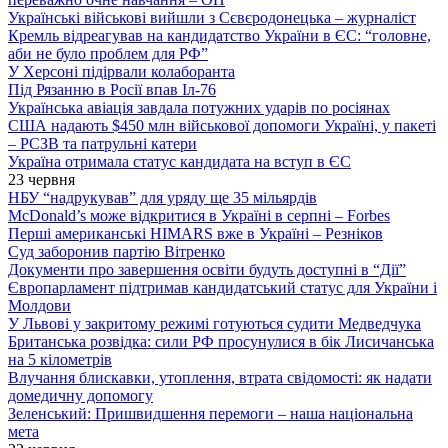
Українські військові вийшли з Сєвєродонецька – журналіст
Кремль відреагував на кандидатство України в ЄС: “головне,
аби не було проблем для РФ”
У Херсоні підірвали колаборанта
Під Рязанню в Росії впав Іл-76
Українська авіація завдала потужних ударів по росіянах
США надають $450 млн військової допомоги Україні, у пакеті
– РСЗВ та патрульні катери
Україна отримала статус кандидата на вступ в ЄС
23 червня
НБУ “надрукував” для уряду ще 35 мільярдів
McDonald’s може відкритися в Україні в серпні – Forbes
Перші американські HIMARS вже в Україні – Резніков
Суд заборонив партію Вітренко
Документи про завершення освіти будуть доступні в “Дії”
Європарламент підтримав кандидатський статус для України і
Молдови
У Львові у закритому режимі готуються судити Медведчука
Британська розвідка: сили РФ просунулися в бік Лисичанська
на 5 кілометрів
Влучання блискавки, утоплення, втрата свідомості: як надати
домедичну допомогу
Зеленський: Пришвидшення перемоги – наша національна
мета