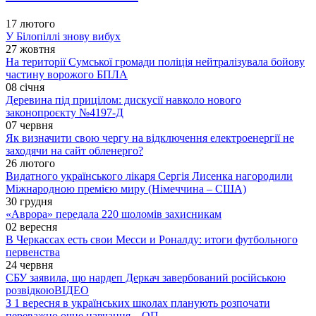
17 лютого
У Білопіллі знову вибух
27 жовтня
На території Сумської громади поліція нейтралізувала бойову
частину ворожого БПЛА
08 січня
Деревина під прицілом: дискусії навколо нового
законопроєкту №4197-Д
07 червня
Як визначити свою чергу на відключення електроенергії не
заходячи на сайт обленерго?
26 лютого
Видатного українського лікаря Сергія Лисенка нагородили
Міжнародною премією миру (Німеччина – США)
30 грудня
«Аврора» передала 220 шоломів захисникам
02 вересня
В Черкассах есть свои Месси и Роналду: итоги футбольного
первенства
24 червня
СБУ заявила, що нардеп Деркач завербований російською
розвідкою
ВІДЕО
З 1 вересня в українських школах планують розпочати
переважно очне навчання – ОП