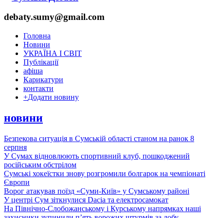
debaty.sumy@gmail.com
Головна
Новини
УКРАЇНА І СВІТ
Публікації
афіша
Карикатури
контакти
+
Додати новину
новини
Безпекова ситуація в Сумській області станом на ранок 8
серпня
У Сумах відновлюють спортивний клуб, пошкоджений
російським обстрілом
Сумські хокеїстки знову розгромили болгарок на чемпіонаті
Європи
Ворог атакував поїзд «Суми-Київ» у Сумському районі
У центрі Сум зіткнулися Dacia та електросамокат
На Північно-Слобожанському і Курському напрямках наші
захисники зупинили п’ять ворожих штурмів за добу