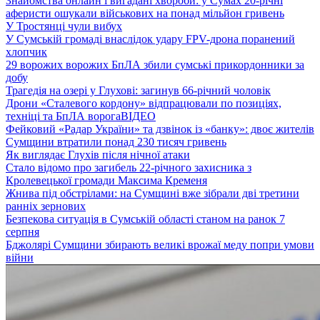
Знайомства онлайн і вигадані хвороби: у Сумах 20-річні
аферисти ошукали військових на понад мільйон гривень
У Тростянці чули вибух
У Сумській громаді внаслідок удару FPV-дрона поранений
хлопчик
29 ворожих ворожих БпЛА збили сумські прикордонники за
добу
Трагедія на озері у Глухові: загинув 66-річний чоловік
Дрони «Сталевого кордону» відпрацювали по позиціях,
техніці та БпЛА ворога
ВІДЕО
Фейковий «Радар України» та дзвінок із «банку»: двоє жителів
Сумщини втратили понад 230 тисяч гривень
Як виглядає Глухів після нічної атаки
Стало відомо про загибель 22-річного захисника з
Кролевецької громади Максима Кременя
Жнива під обстрілами: на Сумщині вже зібрали дві третини
ранніх зернових
Безпекова ситуація в Сумській області станом на ранок 7
серпня
Бджолярі Сумщини збирають великі врожаї меду попри умови
війни