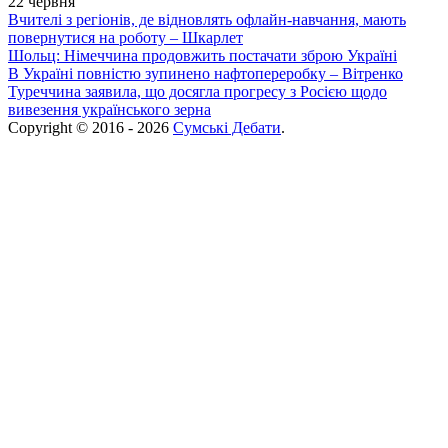
22 червня
Вчителі з регіонів, де відновлять офлайн-навчання, мають
повернутися на роботу – Шкарлет
Шольц: Німеччина продовжить постачати зброю Україні
В Україні повністю зупинено нафтопереробку – Вітренко
Туреччина заявила, що досягла прогресу з Росією щодо
вивезення українського зерна
Copyright © 2016 - 2026
Сумські Дебати
.