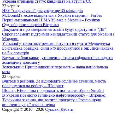
Україна отримала статус кандидата на вступ в ЄС
23 червня
НБУ “надрукував” для уряду ще 35 мільярдів
McDonald’s може відкритися в Україні в серпні – Forbes
Перші американські HIMARS вже в Україні – Резніков
Суд заборонив партію Вітренко
Документи про завершення освіти будуть доступні в “Дії”
Європарламент підтримав кандидатський статус для України і
Молдови
У Львові у закритому режимі готуються судити Медведчука
Британська розвідка: сили РФ просунулися в бік Лисичанська
на 5 кілометрів
Влучання блискавки, утоплення, втрата свідомості: як надати
домедичну допомогу
Зеленський: Пришвидшення перемоги – наша національна
мета
22 червня
Вчителі з регіонів, де відновлять офлайн-навчання, мають
повернутися на роботу – Шкарлет
Шольц: Німеччина продовжить постачати зброю Україні
В Україні повністю зупинено нафтопереробку – Вітренко
Туреччина заявила, що досягла прогресу з Росією щодо
вивезення українського зерна
Copyright © 2016 - 2026
Сумські Дебати
.