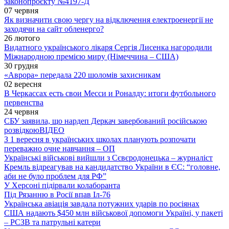
законопроєкту №4197-Д
07 червня
Як визначити свою чергу на відключення електроенергії не
заходячи на сайт обленерго?
26 лютого
Видатного українського лікаря Сергія Лисенка нагородили
Міжнародною премією миру (Німеччина – США)
30 грудня
«Аврора» передала 220 шоломів захисникам
02 вересня
В Черкассах есть свои Месси и Роналду: итоги футбольного
первенства
24 червня
СБУ заявила, що нардеп Деркач завербований російською
розвідкою
ВІДЕО
З 1 вересня в українських школах планують розпочати
переважно очне навчання – ОП
Українські військові вийшли з Сєвєродонецька – журналіст
Кремль відреагував на кандидатство України в ЄС: “головне,
аби не було проблем для РФ”
У Херсоні підірвали колаборанта
Під Рязанню в Росії впав Іл-76
Українська авіація завдала потужних ударів по росіянах
США надають $450 млн військової допомоги Україні, у пакеті
– РСЗВ та патрульні катери