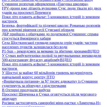
Сумщини розпочав оформлення «Пакунка школяра»
FPV-дрони вже літають вулицями Сум: люди тікали від двох
ударів на проспекті Перемоги
Поки літо плавить асфальт: 5 книжкових історій із зимовим
настроєм
Безпека, фортифікації та підземні школи: Романько розповів
про ключові рішення сесії Сумської облради
ДБР прийшло з обшуками до податкової Сумщини: справа
стосується ймовірного хабаря
Села Шосткинської громади накрила серія ударів: частина
населених пунктів залишилася без води
P1-Sun – рекордсмен за мемами та збитими дронами
ВІДЕО
У Сумах вибухотехніки поліції та рятувальники знешкодили
500-кілограмову фугасну авіабомбу
ВІДЕО
Поки літо плавить асфальт: 5 книжкових історій із зимовим
настроєм
У Шостці за майже 60 мільйонів гривень модернізують
навчальний корпус центру ПТО
«Вирішувала питання» за $7 тисяч: адвокатку із Сумщини
судитимуть за оборудку з відстрочками
В Охтирці пролунали вибухи
Проспект Шевченка в Сумах оговтується після чергового
авіаудару
Росіяни застосовують саморобні міни-пастки «Лампочка-Н»