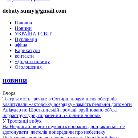
debaty.sumy@gmail.com
Головна
Новини
УКРАЇНА І СВІТ
Публікації
афіша
Карикатури
контакти
+
Додати новину
Оголошення
новини
Вчора
Театр замість гречки: в Охтирці людям після обстрілів
влаштували «акторську розрядку» замість реальної допомоги
Авіаудар по Шосткинській громаді: зруйновано об’єкт
інфраструктури, поранений 57-річний чоловік
У Тростянці вибух
На Недригайлівщині шукають ворожий дрон, який міг не
здетонувати: жителів попередили про небезпеку
По 5 тисяч гривень до першого класу: Пенсійний фонд