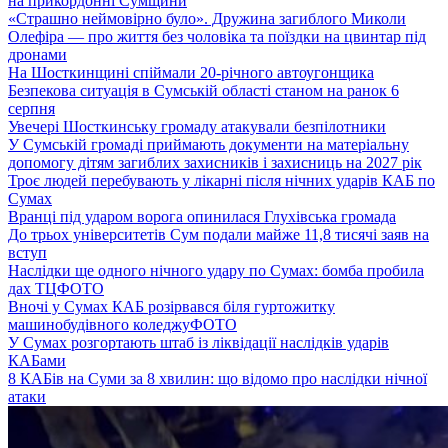
на прикордонні Сумщини
«Страшно неймовірно було». Дружина загиблого Миколи
Олефіра — про життя без чоловіка та поїздки на цвинтар під
дронами
На Шосткинщині спіймали 20-річного автоугонщика
Безпекова ситуація в Сумській області станом на ранок 6
серпня
Увечері Шосткинську громаду атакували безпілотники
У Сумській громаді приймають документи на матеріальну
допомогу дітям загиблих захисників і захисниць на 2027 рік
Троє людей перебувають у лікарні після нічних ударів КАБ по
Сумах
Вранці під ударом ворога опинилася Глухівська громада
До трьох університетів Сум подали майже 11,8 тисячі заяв на
вступ
Наслідки ще одного нічного удару по Сумах: бомба пробила
дах ТЦ
ФОТО
Вночі у Сумах КАБ розірвався біля гуртожитку
машинобудівного коледжу
ФОТО
У Сумах розгортають штаб із ліквідації наслідків ударів
КАБами
8 КАБів на Суми за 8 хвилин: що відомо про наслідки нічної
атаки