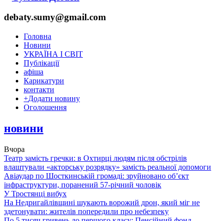
debaty.sumy@gmail.com
Головна
Новини
УКРАЇНА І СВІТ
Публікації
афіша
Карикатури
контакти
+
Додати новину
Оголошення
новини
Вчора
Театр замість гречки: в Охтирці людям після обстрілів
влаштували «акторську розрядку» замість реальної допомоги
Авіаудар по Шосткинській громаді: зруйновано об’єкт
інфраструктури, поранений 57-річний чоловік
У Тростянці вибух
На Недригайлівщині шукають ворожий дрон, який міг не
здетонувати: жителів попередили про небезпеку
По 5 тисяч гривень до першого класу: Пенсійний фонд