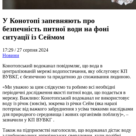
У Конотопі запевняють про
безпечність питної води на фоні
ситуації із Сеймом
17:29 /
27 серпня 2024
Новини
Конотопський водоканал повідомляє, що вода в
централізованій мережі водопостачання, яку обслуговує КП
ВУВКГ, є безпечною та придатною до споживання людиною.
«Ми уважно за цим слідкуємо та робимо всі необхідні
періодичні дослідження якості питної води, що подається в
мережу. Важливо: Конотопський водоканал не використовує
воду із річок (зовсім), зокрема із річки Сейм (яка наразі
потерпає від важкого забруднення з усіма тяжкими наслідками
для природного середовища і живих організмів поблизу)», –
зазначили у КП ВУВКГ .
Також на підприємстві наголосили, що водоканал дістає воду
з глибоководних артезіанських свердловин, куди подібні