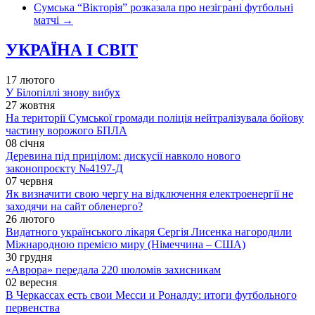
Сумська “Вікторія” розказала про незіграні футбольні
матчі
→
УКРАЇНА І СВІТ
17 лютого
У Білопіллі знову вибух
27 жовтня
На території Сумської громади поліція нейтралізувала бойову
частину ворожого БПЛА
08 січня
Деревина під прицілом: дискусії навколо нового
законопроєкту №4197-Д
07 червня
Як визначити свою чергу на відключення електроенергії не
заходячи на сайт обленерго?
26 лютого
Видатного українського лікаря Сергія Лисенка нагородили
Міжнародною премією миру (Німеччина – США)
30 грудня
«Аврора» передала 220 шоломів захисникам
02 вересня
В Черкассах есть свои Месси и Роналду: итоги футбольного
первенства