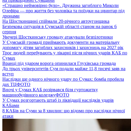
на прикордонні Сумщини
«Страшно неймовірно було». Дружина загиблого Миколи
Олефіра — про життя без чоловіка та поїздки на цвинтар під
дронами
На Шосткинщині спіймали 20-річного автоугонщика
Безпекова ситуація в Сумській області станом на ранок 6
серпня
Увечері Шосткинську громаду атакували безпілотники
У Сумській громаді приймають документи на матеріальну
допомогу дітям загиблих захисників і захисниць на 2027 рік
Троє людей перебувають у лікарні після нічних ударів КАБ по
Сумах
Вранці під ударом ворога опинилася Глухівська громада
До трьох університетів Сум подали майже 11,8 тисячі заяв на
вступ
Наслідки ще одного нічного удару по Сумах: бомба пробила
дах ТЦ
ФОТО
Вночі у Сумах КАБ розірвався біля гуртожитку
машинобудівного коледжу
ФОТО
У Сумах розгортають штаб із ліквідації наслідків ударів
КАБами
8 КАБів на Суми за 8 хвилин: що відомо про наслідки нічної
атаки