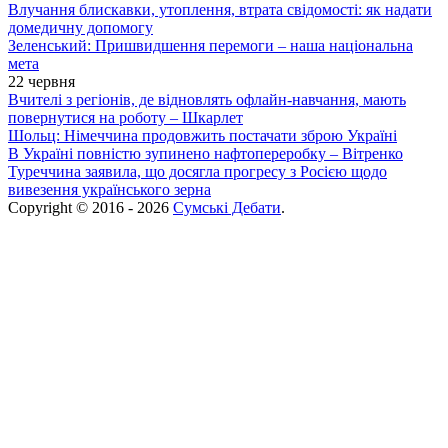
Влучання блискавки, утоплення, втрата свідомості: як надати
домедичну допомогу
Зеленський: Пришвидшення перемоги – наша національна
мета
22 червня
Вчителі з регіонів, де відновлять офлайн-навчання, мають
повернутися на роботу – Шкарлет
Шольц: Німеччина продовжить постачати зброю Україні
В Україні повністю зупинено нафтопереробку – Вітренко
Туреччина заявила, що досягла прогресу з Росією щодо
вивезення українського зерна
Copyright © 2016 - 2026
Сумські Дебати
.