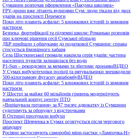
Сумщини розпочав оформлення «Пакунка школяра»
FPV-дрони вже літають вулицями Сум: люди тікали від двох
ударів на проспекті Перемоги
Поки літо плавить асфальт: 5 книжкових історій із зимовим
настроєм
Безпека, фортифікації та підземні школи: Романько розповів
про ключові рішення сесії Сумської облради
ДБР прийшло з обшуками до податкової Сумщини: справа
стосується ймовірного хабаря
Села Шосткинської громади накрила серія ударів: частина
населених пунктів залишилася без води
P1-Sun – рекордсмен за мемами та збитими дронами
ВІДЕО
У Сумах вибухотехніки поліції та рятувальники знешкодили
500-кілограмову фугасну авіабомбу
ВІДЕО
Поки літо плавить асфальт: 5 книжкових історій із зимовим
настроєм
У Шостці за майже 60 мільйонів гривень модернізують
навчальний корпус центру ПТО
«Вирішувала питання» за $7 тисяч: адвокатку із Сумщини
судитимуть за оборудку з відстрочками
В Охтирці пролунали вибухи
Проспект Шевченка в Сумах оговтується після чергового
авіаудару
Росіяни застосовують саморобні міни-пастки «Лампочка-Н»