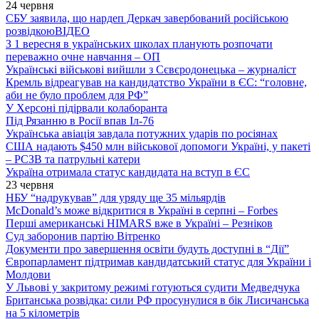
24 червня
СБУ заявила, що нардеп Деркач завербований російською
розвідкою
ВІДЕО
З 1 вересня в українських школах планують розпочати
переважно очне навчання – ОП
Українські військові вийшли з Сєвєродонецька – журналіст
Кремль відреагував на кандидатство України в ЄС: “головне,
аби не було проблем для РФ”
У Херсоні підірвали колаборанта
Під Рязанню в Росії впав Іл-76
Українська авіація завдала потужних ударів по росіянах
США надають $450 млн військової допомоги Україні, у пакеті
– РСЗВ та патрульні катери
Україна отримала статус кандидата на вступ в ЄС
23 червня
НБУ “надрукував” для уряду ще 35 мільярдів
McDonald’s може відкритися в Україні в серпні – Forbes
Перші американські HIMARS вже в Україні – Резніков
Суд заборонив партію Вітренко
Документи про завершення освіти будуть доступні в “Дії”
Європарламент підтримав кандидатський статус для України і
Молдови
У Львові у закритому режимі готуються судити Медведчука
Британська розвідка: сили РФ просунулися в бік Лисичанська
на 5 кілометрів