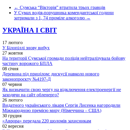
←
Сумська “Вікторія” втратила трьох гравців
У Сумах водія-порушника комендантської години
затримали з 1, 74 проміле алкоголю
→
УКРАЇНА І СВІТ
17 лютого
У Білопіллі знову вибух
27 жовтня
На території Сумської громади поліція нейтралізувала бойову
частину ворожого БПЛА
08 січня
Деревина під прицілом: дискусії навколо нового
законопроєкту №4197-Д
07 червня
Як визначити свою чергу на відключення електроенергії не
заходячи на сайт обленерго?
26 лютого
Видатного українського лікаря Сергія Лисенка нагородили
Міжнародною премією миру (Німеччина – США)
30 грудня
«Аврора» передала 220 шоломів захисникам
02 вересня