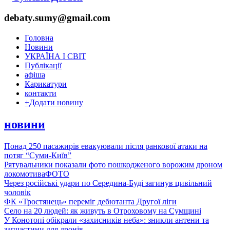
debaty.sumy@gmail.com
Головна
Новини
УКРАЇНА І СВІТ
Публікації
афіша
Карикатури
контакти
+
Додати новину
новини
Понад 250 пасажирів евакуювали після ранкової атаки на
потяг “Суми-Київ”
Рятувальники показали фото пошкодженого ворожим дроном
локомотива
ФОТО
Через російські удари по Середина-Буді загинув цивільний
чоловік
ФК «Тростянець» переміг дебютанта Другої ліги
Село на 20 людей: як живуть в Отроховому на Сумщині
У Конотопі обікрали «захисників неба»: зникли антени та
запчастини для дронів