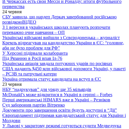
В Черкассах есть свои Месси и Роналду: итоги футбольного
первенства
24 червня
СБУ заявила, що нардеп Деркач завербований російською
розвідкою
ВІДЕО
З 1 вересня в українських школах планують розпочати
переважно очне навчання – ОП
Українські військові вийшли з Сєвєродонецька – журналіст
Кремль відреагував на кандидатство України в ЄС: “головне,
аби не було проблем для РФ”
У Херсоні підірвали колаборанта
Під Рязанню в Росії впав Іл-76
Українська авіація завдала потужних ударів по росіянах
США надають $450 млн військової допомоги Україні, у пакеті
– РСЗВ та патрульні катери
Україна отримала статус кандидата на вступ в ЄС
23 червня
НБУ “надрукував” для уряду ще 35 мільярдів
McDonald’s може відкритися в Україні в серпні – Forbes
Перші американські HIMARS вже в Україні – Резніков
Суд заборонив партію Вітренко
Документи про завершення освіти будуть доступні в “Дії”
Європарламент підтримав кандидатський статус для України і
Молдови
У Львові у закритому режимі готуються судити Медведчука