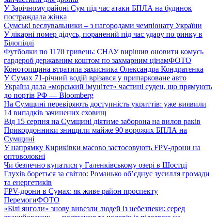
У Зарічному районі Сум під час атаки БПЛА на будинок
постраждала жінка
Сумські веслувальники – з нагородами чемпіонату України
У лікарні помер дідусь, поранений під час удару по ринку в
Білопіллі
Футболки по 1170 гривень: СНАУ вирішив оновити комусь
гардероб державним коштом по захмарним цінам
ФОТО
Конотопщина втратила захисника Олександра Кондратенка
У Сумах 71-річний водій врізався у припарковане авто
Україна дала «морський імунітет» частині суден, що прямують
до портів РФ — Bloomberg
На Сумщині перевіряють доступність укриттів: уже виявили
14 випадків зачинених сховищ
Від 15 серпня на Сумщині діятиме заборона на вилов раків
Прикордонники знищили майже 90 ворожих БПЛА на
Сумщині
У напрямку Кириківки масово застосовують FPV-дрони на
оптоволокні
Чи безпечно купатися у Галенківському озері в Шостці
Глухів бореться за світло: Романько об’єднує зусилля громади
та енергетиків
FPV-дрони в Сумах: як живе район проспекту
Перемоги
ФОТО
«Білі янголи» знову вивезли людей із небезпеки: серед