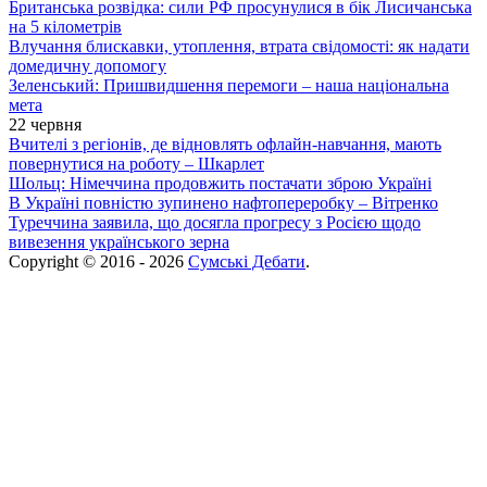
Британська розвідка: сили РФ просунулися в бік Лисичанська
на 5 кілометрів
Влучання блискавки, утоплення, втрата свідомості: як надати
домедичну допомогу
Зеленський: Пришвидшення перемоги – наша національна
мета
22 червня
Вчителі з регіонів, де відновлять офлайн-навчання, мають
повернутися на роботу – Шкарлет
Шольц: Німеччина продовжить постачати зброю Україні
В Україні повністю зупинено нафтопереробку – Вітренко
Туреччина заявила, що досягла прогресу з Росією щодо
вивезення українського зерна
Copyright © 2016 - 2026
Сумські Дебати
.