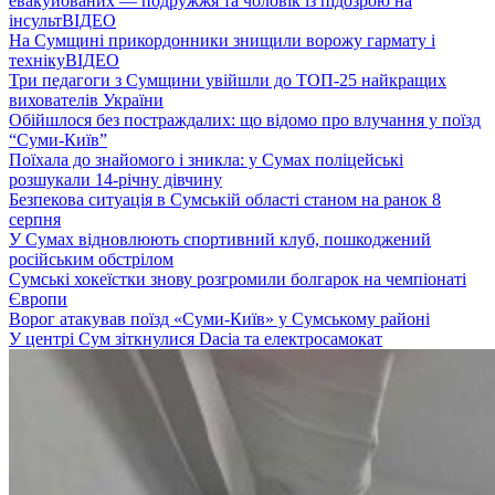
евакуйованих — подружжя та чоловік із підозрою на
інсульт
ВІДЕО
На Сумщині прикордонники знищили ворожу гармату і
техніку
ВІДЕО
Три педагоги з Сумщини увійшли до ТОП-25 найкращих
вихователів України
Обійшлося без постраждалих: що відомо про влучання у поїзд
“Суми-Київ”
Поїхала до знайомого і зникла: у Сумах поліцейські
розшукали 14-річну дівчину
Безпекова ситуація в Сумській області станом на ранок 8
серпня
У Сумах відновлюють спортивний клуб, пошкоджений
російським обстрілом
Сумські хокеїстки знову розгромили болгарок на чемпіонаті
Європи
Ворог атакував поїзд «Суми-Київ» у Сумському районі
У центрі Сум зіткнулися Dacia та електросамокат