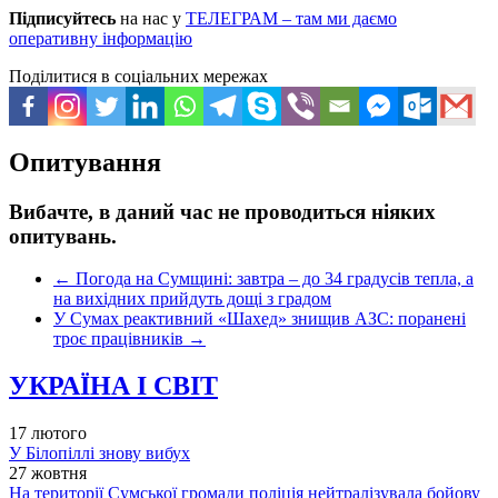
Підписуйтесь
на нас у
ТЕЛЕГРАМ – там ми даємо
оперативну інформацію
Поділитися в соціальних мережах
Опитування
Вибачте, в даний час не проводиться ніяких
опитувань.
←
Погода на Сумщині: завтра – до 34 градусів тепла, а
на вихідних прийдуть дощі з градом
У Сумах реактивний «Шахед» знищив АЗС: поранені
троє працівників
→
УКРАЇНА І СВІТ
17 лютого
У Білопіллі знову вибух
27 жовтня
На території Сумської громади поліція нейтралізувала бойову