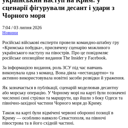
сценарії фігурували десант і удари з
Чорного моря
7:04 /
03 липня 2026
Новини
Російські військові експерти провели командно-штабну гру
«Кримська побудка», присвячену сценарію можливого
українського наступу на півострів. Про це повідомляє
російське опозиційне видання The Insider у Facebook.
За інформацією видання, роль ЗСУ під час навчань
виконувала одна з команд. Вона діяла «нестандартно» та
активно використовувала новітні засоби розвідки й ураження.
Як зазначається в публікації, сценарій моделював десантну
або морську операцію. У Чорному морі на карті були позначені
численні сині стрілки та маршрути, що йшли з боку Одеси та
північно-західної частини Чорного моря до Криму.
Також на карті були відмічені червоні оборонні позиції в
Криму — особливо навколо Севастополя, на півночі
півострова та в його східній частині.