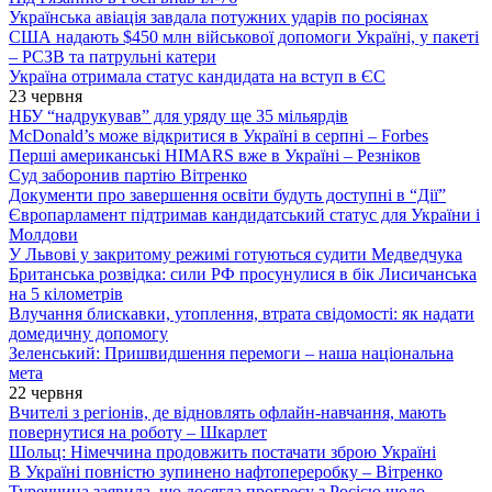
Українська авіація завдала потужних ударів по росіянах
США надають $450 млн військової допомоги Україні, у пакеті
– РСЗВ та патрульні катери
Україна отримала статус кандидата на вступ в ЄС
23 червня
НБУ “надрукував” для уряду ще 35 мільярдів
McDonald’s може відкритися в Україні в серпні – Forbes
Перші американські HIMARS вже в Україні – Резніков
Суд заборонив партію Вітренко
Документи про завершення освіти будуть доступні в “Дії”
Європарламент підтримав кандидатський статус для України і
Молдови
У Львові у закритому режимі готуються судити Медведчука
Британська розвідка: сили РФ просунулися в бік Лисичанська
на 5 кілометрів
Влучання блискавки, утоплення, втрата свідомості: як надати
домедичну допомогу
Зеленський: Пришвидшення перемоги – наша національна
мета
22 червня
Вчителі з регіонів, де відновлять офлайн-навчання, мають
повернутися на роботу – Шкарлет
Шольц: Німеччина продовжить постачати зброю Україні
В Україні повністю зупинено нафтопереробку – Вітренко
Туреччина заявила, що досягла прогресу з Росією щодо