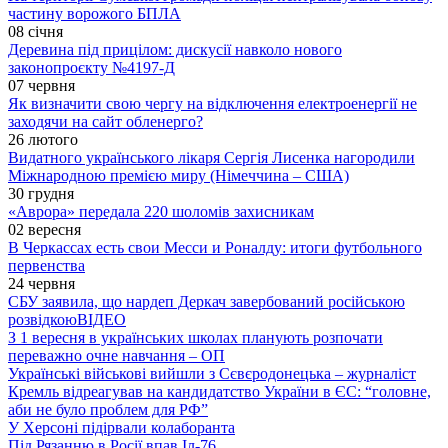
частину ворожого БПЛА
08 січня
Деревина під прицілом: дискусії навколо нового
законопроєкту №4197-Д
07 червня
Як визначити свою чергу на відключення електроенергії не
заходячи на сайт обленерго?
26 лютого
Видатного українського лікаря Сергія Лисенка нагородили
Міжнародною премією миру (Німеччина – США)
30 грудня
«Аврора» передала 220 шоломів захисникам
02 вересня
В Черкассах есть свои Месси и Роналду: итоги футбольного
первенства
24 червня
СБУ заявила, що нардеп Деркач завербований російською
розвідкою
ВІДЕО
З 1 вересня в українських школах планують розпочати
переважно очне навчання – ОП
Українські військові вийшли з Сєвєродонецька – журналіст
Кремль відреагував на кандидатство України в ЄС: “головне,
аби не було проблем для РФ”
У Херсоні підірвали колаборанта
Під Рязанню в Росії впав Іл-76