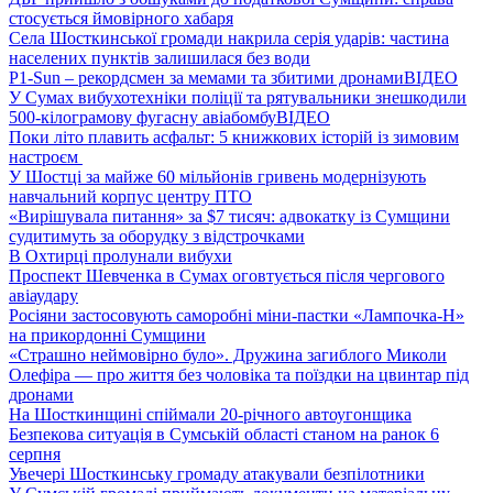
стосується ймовірного хабаря
Села Шосткинської громади накрила серія ударів: частина
населених пунктів залишилася без води
P1-Sun – рекордсмен за мемами та збитими дронами
ВІДЕО
У Сумах вибухотехніки поліції та рятувальники знешкодили
500-кілограмову фугасну авіабомбу
ВІДЕО
Поки літо плавить асфальт: 5 книжкових історій із зимовим
настроєм
У Шостці за майже 60 мільйонів гривень модернізують
навчальний корпус центру ПТО
«Вирішувала питання» за $7 тисяч: адвокатку із Сумщини
судитимуть за оборудку з відстрочками
В Охтирці пролунали вибухи
Проспект Шевченка в Сумах оговтується після чергового
авіаудару
Росіяни застосовують саморобні міни-пастки «Лампочка-Н»
на прикордонні Сумщини
«Страшно неймовірно було». Дружина загиблого Миколи
Олефіра — про життя без чоловіка та поїздки на цвинтар під
дронами
На Шосткинщині спіймали 20-річного автоугонщика
Безпекова ситуація в Сумській області станом на ранок 6
серпня
Увечері Шосткинську громаду атакували безпілотники