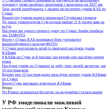
У Сумській громаді приймають документи на матеріальну
допомогу дітям загиблих захисників і захисниць на 2027 рік
Троє людей перебувають у лікарні після нічних ударів КАБ по
Сумах
Вранці під ударом ворога опинилася Глухівська громада
До трьох університетів Сум подали майже 11,8 тисячі заяв на
вступ
Наслідки ще одного нічного удару по Сумах: бомба пробила
дах ТЦ
ФОТО
Вночі у Сумах КАБ розірвався біля гуртожитку
машинобудівного коледжу
ФОТО
У Сумах розгортають штаб із ліквідації наслідків ударів
КАБами
8 КАБів на Суми за 8 хвилин: що відомо про наслідки нічної
атаки
Наслідки ударів по Сумщині за добу: троє людей загинули, ще
19 постраждали
Відомо про 12 постраждалих внаслідок нічних ударів КАБами
по Сумах
Вночі Суми масовано атакували КАБами
Вчора
Усі Ромни залишаться без води: на водозаборі сталася аварія
У РФ змоделювали можливий
український наступ на Крим: у