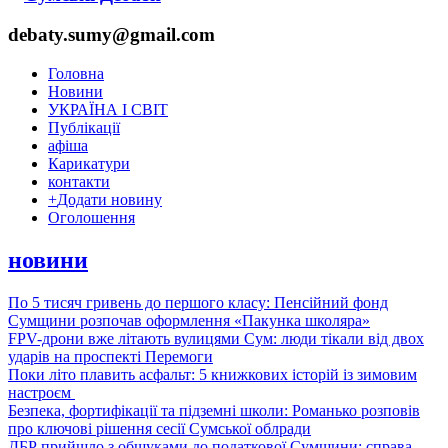
debaty.sumy@gmail.com
Головна
Новини
УКРАЇНА І СВІТ
Публікації
афіша
Карикатури
контакти
+
Додати новину
Оголошення
новини
По 5 тисяч гривень до першого класу: Пенсійний фонд
Сумщини розпочав оформлення «Пакунка школяра»
FPV-дрони вже літають вулицями Сум: люди тікали від двох
ударів на проспекті Перемоги
Поки літо плавить асфальт: 5 книжкових історій із зимовим
настроєм
Безпека, фортифікації та підземні школи: Романько розповів
про ключові рішення сесії Сумської облради
ДБР прийшло з обшуками до податкової Сумщини: справа