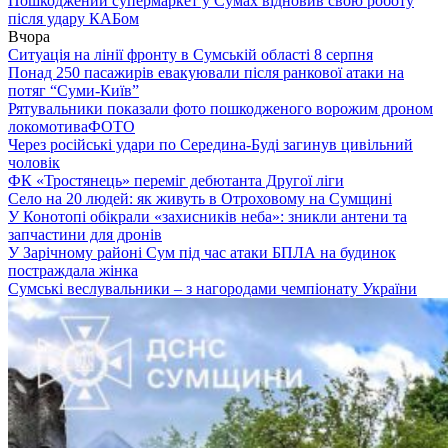
Пошкоджений супермаркет у Сумах відновив свою роботу
після удару КАБом
Вчора
Ситуація на лінії фронту в Сумській області 8 серпня
Понад 250 пасажирів евакуювали після ранкової атаки на
потяг “Суми-Київ”
Рятувальники показали фото пошкодженого ворожим дроном
локомотива
ФОТО
Через російські удари по Середина-Буді загинув цивільний
чоловік
ФК «Тростянець» переміг дебютанта Другої ліги
Село на 20 людей: як живуть в Отроховому на Сумщині
У Конотопі обікрали «захисників неба»: зникли антени та
запчастини для дронів
У Зарічному районі Сум під час атаки БПЛА на будинок
постраждала жінка
Сумські веслувальники – з нагородами чемпіонату України