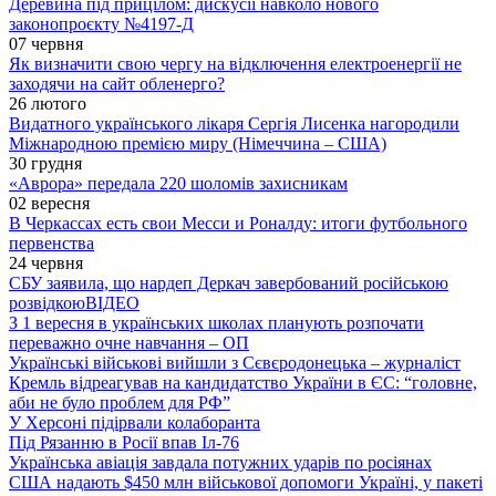
Деревина під прицілом: дискусії навколо нового
законопроєкту №4197-Д
07 червня
Як визначити свою чергу на відключення електроенергії не
заходячи на сайт обленерго?
26 лютого
Видатного українського лікаря Сергія Лисенка нагородили
Міжнародною премією миру (Німеччина – США)
30 грудня
«Аврора» передала 220 шоломів захисникам
02 вересня
В Черкассах есть свои Месси и Роналду: итоги футбольного
первенства
24 червня
СБУ заявила, що нардеп Деркач завербований російською
розвідкою
ВІДЕО
З 1 вересня в українських школах планують розпочати
переважно очне навчання – ОП
Українські військові вийшли з Сєвєродонецька – журналіст
Кремль відреагував на кандидатство України в ЄС: “головне,
аби не було проблем для РФ”
У Херсоні підірвали колаборанта
Під Рязанню в Росії впав Іл-76
Українська авіація завдала потужних ударів по росіянах
США надають $450 млн військової допомоги Україні, у пакеті