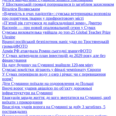
У Шосткинській громаді попрощалися із загиблим захисником
Віталієм Волянським
«Вдячність в очах пацієнтів»: сумська ветеринарка розповіла
про порятунок тварин у прифронтовому місті
«П’ятий рік готуємося до найскладнішої зими». Дмитро
Васюнін — про новий опалювальний сезон у Сумах
Сумська вихователька увійшла до топ-25 Global Teacher Prize
Ukraine
Вранці російський безпілотник наніс удар по Тростянецькій
громаді
ФОТО
Армія РФ атакувала Ромни сьогодні зранку
ФОТО
У Сумах затвердили план інвестицій до 2029 року, але без
фінансування
На даху будинку на Сумщині знайшли 120-мм міну
Сумські хокеїстки зіграють у фіналі чемпіонату Європи
У Сумах перевірили воду з озер і річки: чи є перевищення
норм?
Діти Сумщини поїхали на оздоровлення до Польщі
Вночі ворог ударив авіацією по обʼєкту дорожньої
інфраструктури на Сумщині
Евакуація заради життя: до кого звертатися на Сумщині, щоб
виїхати з прикордоння
Внаслідок ударів ворога на Сумщині за добу 3 загиблих, 5
постраждалих