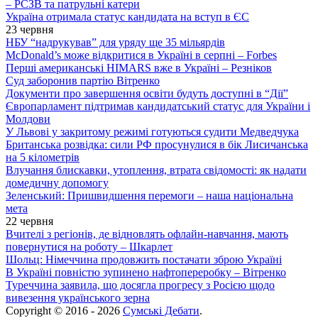
– РСЗВ та патрульні катери
Україна отримала статус кандидата на вступ в ЄС
23 червня
НБУ “надрукував” для уряду ще 35 мільярдів
McDonald’s може відкритися в Україні в серпні – Forbes
Перші американські HIMARS вже в Україні – Резніков
Суд заборонив партію Вітренко
Документи про завершення освіти будуть доступні в “Дії”
Європарламент підтримав кандидатський статус для України і
Молдови
У Львові у закритому режимі готуються судити Медведчука
Британська розвідка: сили РФ просунулися в бік Лисичанська
на 5 кілометрів
Влучання блискавки, утоплення, втрата свідомості: як надати
домедичну допомогу
Зеленський: Пришвидшення перемоги – наша національна
мета
22 червня
Вчителі з регіонів, де відновлять офлайн-навчання, мають
повернутися на роботу – Шкарлет
Шольц: Німеччина продовжить постачати зброю Україні
В Україні повністю зупинено нафтопереробку – Вітренко
Туреччина заявила, що досягла прогресу з Росією щодо
вивезення українського зерна
Copyright © 2016 - 2026
Сумські Дебати
.