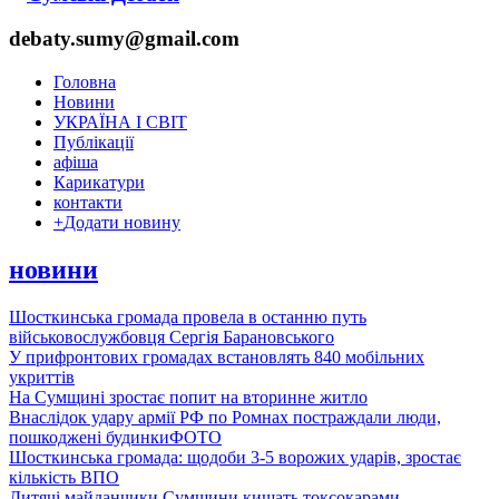
debaty.sumy@gmail.com
Головна
Новини
УКРАЇНА І СВІТ
Публікації
афіша
Карикатури
контакти
+
Додати новину
новини
Шосткинська громада провела в останню путь
військовослужбовця Сергія Барановського
У прифронтових громадах встановлять 840 мобільних
укриттів
На Сумщині зростає попит на вторинне житло
Внаслідок удару армії РФ по Ромнах постраждали люди,
пошкоджені будинки
ФОТО
Шосткинська громада: щодоби 3-5 ворожих ударів, зростає
кількість ВПО
Дитячі майданчики Сумщини кишать токсокарами