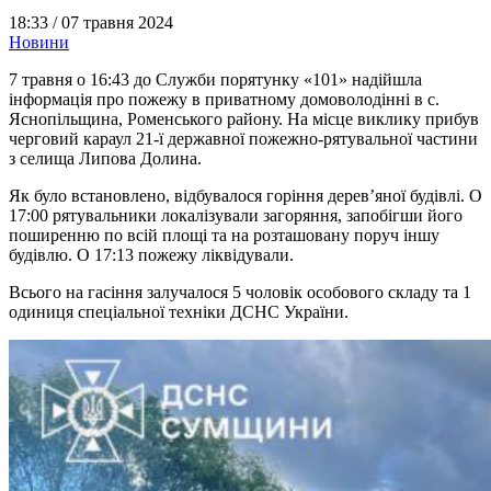
18:33 /
07 травня 2024
Новини
7 травня о 16:43 до Служби порятунку «101» надійшла
інформація про пожежу в приватному домоволодінні в с.
Яснопільщина, Роменського району. На місце виклику прибув
черговий караул 21-ї державної пожежно-рятувальної частини
з селища Липова Долина.
Як було встановлено, відбувалося горіння дерев’яної будівлі. О
17:00 рятувальники локалізували загоряння, запобігши його
поширенню по всій площі та на розташовану поруч іншу
будівлю. О 17:13 пожежу ліквідували.
Всього на гасіння залучалося 5 чоловік особового складу та 1
одиниця спеціальної техніки ДСНС України.