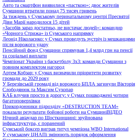
Авто та смартфон виявилися «пасткою»: двоє жителів
Сумщини втратили понад 75 тисяч гривень
За тиждень у Сумському перинатальному центрі Пресвятої
Діви Марії народилося 15 дітей
«Засобів зараз достатньо, не вистачає людей»: командир
«Чорного Стрижа» із Сумського напрямку
Леонід Ніколаєнко: у Сумах проведуть зустріч із мешканцями
після ворожого удару
Пенсійний фонд Сумщини спрямував 1,4 млрд грн на пенсії
та соціальні виплати
Чемпіонат України з баскетболу 3х3: команди Сумщини з
повним комплектом нагород
Артем Кобзар: у Сумах визначили пріоритети розвитку
громади до 2029 року
У Березівській громаді від ворожого БПЛА загинули Вікторія
Слободянюк та Максим Сухопар
КАБ влучив просто в дорогу: у Сумах пошкоджені чотири
багатоповерхівки
Прикордонники підрозділу «DESTRUCTION TEAM»
показали результати бойової роботи на Сумщині
ВІДЕО
Нічний авіаудар по Шосткинщині: зруйнована
інфраструктура, є поранений
Сумський боксер виграв титул чемпіона WBO International
У сумському ЦНАПі змінюють порядок оформлення