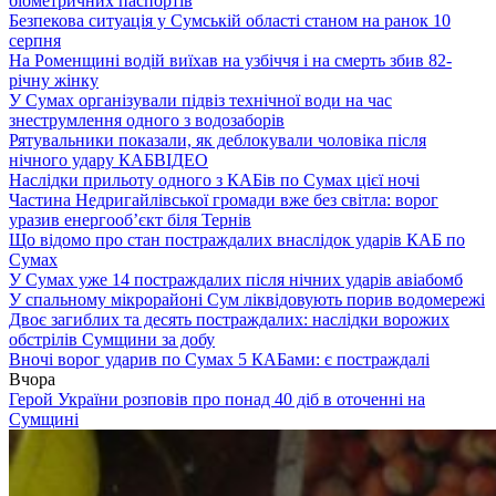
біометричних паспортів
Безпекова ситуація у Сумській області станом на ранок 10
серпня
На Роменщині водій виїхав на узбіччя і на смерть збив 82-
річну жінку
У Сумах організували підвіз технічної води на час
знеструмлення одного з водозаборів
Рятувальники показали, як деблокували чоловіка після
нічного удару КАБ
ВІДЕО
Наслідки прильоту одного з КАБів по Сумах цієї ночі
Частина Недригайлівської громади вже без світла: ворог
уразив енергооб’єкт біля Тернів
Що відомо про стан постраждалих внаслідок ударів КАБ по
Сумах
У Сумах уже 14 постраждалих після нічних ударів авіабомб
У спальному мікрорайоні Сум ліквідовують порив водомережі
Двоє загиблих та десять постраждалих: наслідки ворожих
обстрілів Сумщини за добу
Вночі ворог ударив по Сумах 5 КАБами: є постраждалі
Вчора
Герой України розповів про понад 40 діб в оточенні на
Сумщині