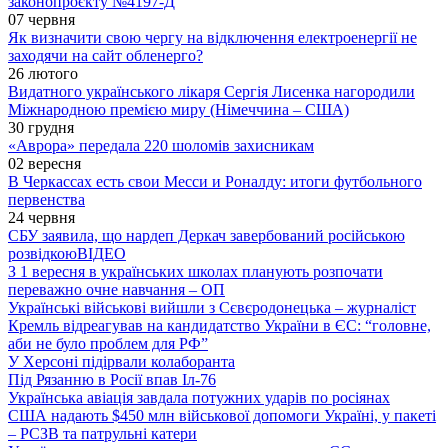
законопроєкту №4197-Д
07 червня
Як визначити свою чергу на відключення електроенергії не
заходячи на сайт обленерго?
26 лютого
Видатного українського лікаря Сергія Лисенка нагородили
Міжнародною премією миру (Німеччина – США)
30 грудня
«Аврора» передала 220 шоломів захисникам
02 вересня
В Черкассах есть свои Месси и Роналду: итоги футбольного
первенства
24 червня
СБУ заявила, що нардеп Деркач завербований російською
розвідкою
ВІДЕО
З 1 вересня в українських школах планують розпочати
переважно очне навчання – ОП
Українські військові вийшли з Сєвєродонецька – журналіст
Кремль відреагував на кандидатство України в ЄС: “головне,
аби не було проблем для РФ”
У Херсоні підірвали колаборанта
Під Рязанню в Росії впав Іл-76
Українська авіація завдала потужних ударів по росіянах
США надають $450 млн військової допомоги Україні, у пакеті
– РСЗВ та патрульні катери