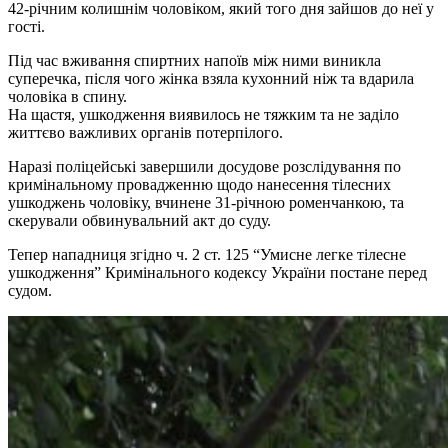
42-річним колишнім чоловіком, який того дня зайшов до неї у
гості.
Під час вживання спиртних напоїв між ними виникла
суперечка, після чого жінка взяла кухонний ніж та вдарила
чоловіка в спину.
На щастя, ушкодження виявилось не тяжким та не заділо
життєво важливих органів потерпілого.
Наразі поліцейські завершили досудове розслідування по
кримінальному провадженню щодо нанесення тілесних
ушкоджень чоловіку, вчинене 31-річною роменчанкою, та
скерували обвинувальний акт до суду.
Тепер нападниця згідно ч. 2 ст. 125 “Умисне легке тілесне
ушкодження” Кримінального кодексу України постане перед
судом.