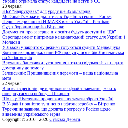
Україна отримала статус кандидата на вступ в ЄС
23 червня
НБУ “надрукував” для уряду ще 35 мільярдів
McDonald’s може відкритися в Україні в серпні – Forbes
Перші американські HIMARS вже в Україні – Резніков
Суд заборонив партію Вітренко
Документи про завершення освіти будуть доступні в “Дії”
Європарламент підтримав кандидатський статус для України і
Молдови
У Львові у закритому режимі готуються судити Медведчука
Британська розвідка: сили РФ просунулися в бік Лисичанська
на 5 кілометрів
Влучання блискавки, утоплення, втрата свідомості: як надати
домедичну допомогу
Зеленський: Пришвидшення перемоги – наша національна
мета
22 червня
Вчителі з регіонів, де відновлять офлайн-навчання, мають
повернутися на роботу – Шкарлет
Шольц: Німеччина продовжить постачати зброю Україні
В Україні повністю зупинено нафтопереробку – Вітренко
Туреччина заявила, що досягла прогресу з Росією щодо
вивезення українського зерна
Copyright © 2016 - 2026
Сумські Дебати
.