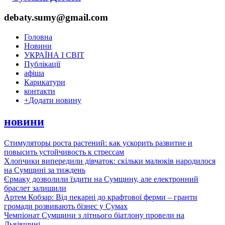
debaty.sumy@gmail.com
Головна
Новини
УКРАЇНА І СВІТ
Публікації
афіша
Карикатури
контакти
+
Додати новину
новини
Стимуляторы роста растений: как ускорить развитие и
повысить устойчивость к стрессам
Хлопчики випередили дівчаток: скільки малюків народилося
на Сумщині за тиждень
Єрмаку дозволили їздити на Сумщину, але електронний
браслет залишили
Артем Кобзар: Від пекарні до крафтової ферми – гранти
громади розвивають бізнес у Сумах
Чемпіонат Сумщини з літнього біатлону провели на
Львівщині