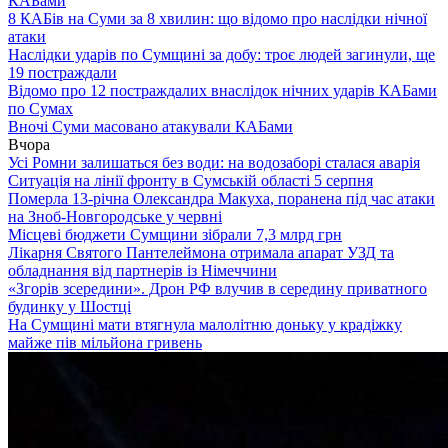
КАБами
8 КАБів на Суми за 8 хвилин: що відомо про наслідки нічної
атаки
Наслідки ударів по Сумщині за добу: троє людей загинули, ще
19 постраждали
Відомо про 12 постраждалих внаслідок нічних ударів КАБами
по Сумах
Вночі Суми масовано атакували КАБами
Вчора
Усі Ромни залишаться без води: на водозаборі сталася аварія
Ситуація на лінії фронту в Сумській області 5 серпня
Померла 13-річна Олександра Макуха, поранена під час атаки
на Зноб-Новгородське у червні
Місцеві бюджети Сумщини зібрали 7,3 млрд грн
Лікарня Святого Пантелеймона отримала апарат УЗД та
обладнання від партнерів із Німеччини
«Згорів зсередини». Дрон РФ влучив в середину приватного
будинку у Шостці
На Сумщині мати втягнула малолітню доньку у крадіжку
майже пів мільйона гривень