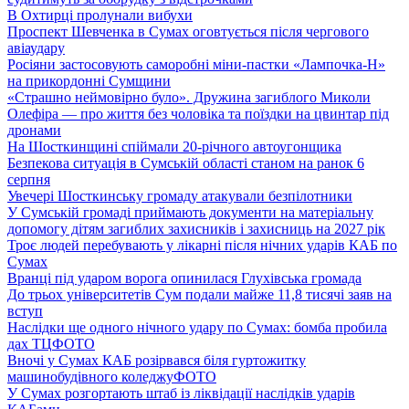
В Охтирці пролунали вибухи
Проспект Шевченка в Сумах оговтується після чергового
авіаудару
Росіяни застосовують саморобні міни-пастки «Лампочка-Н»
на прикордонні Сумщини
«Страшно неймовірно було». Дружина загиблого Миколи
Олефіра — про життя без чоловіка та поїздки на цвинтар під
дронами
На Шосткинщині спіймали 20-річного автоугонщика
Безпекова ситуація в Сумській області станом на ранок 6
серпня
Увечері Шосткинську громаду атакували безпілотники
У Сумській громаді приймають документи на матеріальну
допомогу дітям загиблих захисників і захисниць на 2027 рік
Троє людей перебувають у лікарні після нічних ударів КАБ по
Сумах
Вранці під ударом ворога опинилася Глухівська громада
До трьох університетів Сум подали майже 11,8 тисячі заяв на
вступ
Наслідки ще одного нічного удару по Сумах: бомба пробила
дах ТЦ
ФОТО
Вночі у Сумах КАБ розірвався біля гуртожитку
машинобудівного коледжу
ФОТО
У Сумах розгортають штаб із ліквідації наслідків ударів