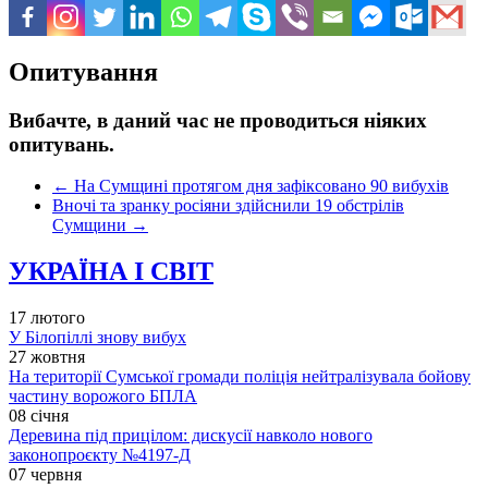
Опитування
Вибачте, в даний час не проводиться ніяких
опитувань.
←
На Сумщині протягом дня зафіксовано 90 вибухів
Вночі та зранку росіяни здійснили 19 обстрілів
Сумщини
→
УКРАЇНА І СВІТ
17 лютого
У Білопіллі знову вибух
27 жовтня
На території Сумської громади поліція нейтралізувала бойову
частину ворожого БПЛА
08 січня
Деревина під прицілом: дискусії навколо нового
законопроєкту №4197-Д
07 червня