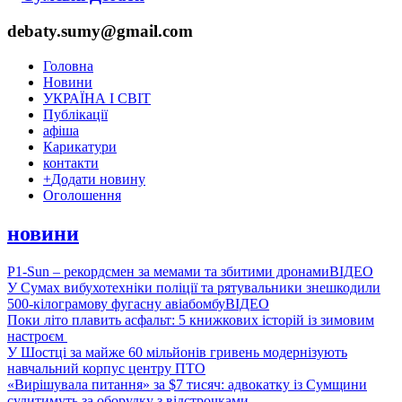
debaty.sumy@gmail.com
Головна
Новини
УКРАЇНА І СВІТ
Публікації
афіша
Карикатури
контакти
+
Додати новину
Оголошення
новини
P1-Sun – рекордсмен за мемами та збитими дронами
ВІДЕО
У Сумах вибухотехніки поліції та рятувальники знешкодили
500-кілограмову фугасну авіабомбу
ВІДЕО
Поки літо плавить асфальт: 5 книжкових історій із зимовим
настроєм
У Шостці за майже 60 мільйонів гривень модернізують
навчальний корпус центру ПТО
«Вирішувала питання» за $7 тисяч: адвокатку із Сумщини
судитимуть за оборудку з відстрочками