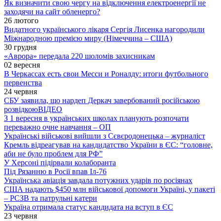
Як визначити свою чергу на відключення електроенергії не
заходячи на сайт обленерго?
26 лютого
Видатного українського лікаря Сергія Лисенка нагородили
Міжнародною премією миру (Німеччина – США)
30 грудня
«Аврора» передала 220 шоломів захисникам
02 вересня
В Черкассах есть свои Месси и Роналду: итоги футбольного
первенства
24 червня
СБУ заявила, що нардеп Деркач завербований російською
розвідкою
ВІДЕО
З 1 вересня в українських школах планують розпочати
переважно очне навчання – ОП
Українські військові вийшли з Сєвєродонецька – журналіст
Кремль відреагував на кандидатство України в ЄС: “головне,
аби не було проблем для РФ”
У Херсоні підірвали колаборанта
Під Рязанню в Росії впав Іл-76
Українська авіація завдала потужних ударів по росіянах
США надають $450 млн військової допомоги Україні, у пакеті
– РСЗВ та патрульні катери
Україна отримала статус кандидата на вступ в ЄС
23 червня