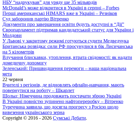
НБУ “надрукував” для уряду ще 35 мільярдів
McDonald’s може відкритися в Україні в серпні – Forbes
Перші американські HIMARS вже в Україні – Резніков
Суд заборонив партію Вітренко
Документи про завершення освіти будуть доступні в “Дії”
Європарламент підтримав кандидатський статус для України і
Молдови
У Львові у закритому режимі готуються судити Медведчука
Британська розвідка: сили РФ просунулися в бік Лисичанська
на 5 кілометрів
Влучання блискавки, утоплення, втрата свідомості: як надати
домедичну допомогу
Зеленський: Пришвидшення перемоги – наша національна
мета
22 червня
Вчителі з регіонів, де відновлять офлайн-навчання, мають
повернутися на роботу – Шкарлет
Шольц: Німеччина продовжить постачати зброю Україні
В Україні повністю зупинено нафтопереробку – Вітренко
Туреччина заявила, що досягла прогресу з Росією щодо
вивезення українського зерна
Copyright © 2016 - 2026
Сумські Дебати
.