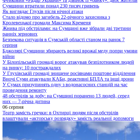
Фейковий «Радар України» та дзвінок із «банку»: двоє жителів
Сумщини втратили понад 230 тисяч гривень
Як виглядає Глухів після нічної атаки
Стало відомо про загибель 22-річного захисника з
Кролевецької громади Максима Кременя
Жнива під обстрілами: на Сумщині вже зібрали дві третини
ранніх зернових
Безпекова ситуація в Сумській області станом на ранок 7
серпня
Бджолярі Сумщини збирають великі врожаї меду попри умови
війни
У Білопільській громаді ворог атакував безпілотником людей
на ринку: 10 постраждалих
У Глухівській громаді знищене росіянами поштове відділення
Вночі Суми атакували КАБи, реактивні БПЛА та інші дрони
У Сумах призупинять одну з водонасосних станцій на час
проведення ремонту
48 обстрілів за добу: на Сумщині поранено 13 людей, серед
них — 7-річна дитина
06 серпня
Театр замість гречки: в Охтирці людям після обстрілів
влаштували «акторську розрядку» замість реальної допомоги