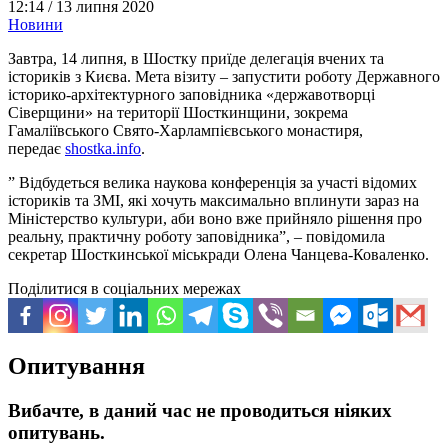
12:14 /
13 липня 2020
Новини
Завтра, 14 липня, в Шостку приїде делегація вчених та
істориків з Києва. Мета візиту – запустити роботу Державного
історико-архітектурного заповідника «державотворці
Сіверщини» на території Шосткинщини, зокрема
Гамаліївського Свято-Харлампієвського монастиря,
передає
shostka.info
.
” Відбудеться велика наукова конференція за участі відомих
істориків та ЗМІ, які хочуть максимально вплинути зараз на
Міністерство культури, аби воно вже прийняло рішення про
реальну, практичну роботу заповідника”, – повідомила
секретар Шосткинської міськради Олена Чанцева-Коваленко.
Поділитися в соціальних мережах
Опитування
Вибачте, в даний час не проводиться ніяких
опитувань.