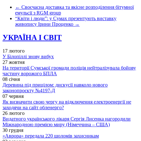
←
Своєчасна доставка та якісне розподілення бітумної
емульсії з RGM group
“Квіти і люди”: у Сумах презентують виставку
живопису Ірини Проценко
→
УКРАЇНА І СВІТ
17 лютого
У Білопіллі знову вибух
27 жовтня
На території Сумської громади поліція нейтралізувала бойову
частину ворожого БПЛА
08 січня
Деревина під прицілом: дискусії навколо нового
законопроєкту №4197-Д
07 червня
Як визначити свою чергу на відключення електроенергії не
заходячи на сайт обленерго?
26 лютого
Видатного українського лікаря Сергія Лисенка нагородили
Міжнародною премією миру (Німеччина – США)
30 грудня
«Аврора» передала 220 шоломів захисникам