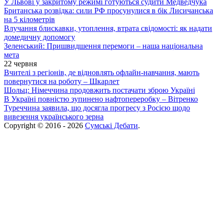
У Львові у закритому режимі готуються судити Медведчука
Британська розвідка: сили РФ просунулися в бік Лисичанська
на 5 кілометрів
Влучання блискавки, утоплення, втрата свідомості: як надати
домедичну допомогу
Зеленський: Пришвидшення перемоги – наша національна
мета
22 червня
Вчителі з регіонів, де відновлять офлайн-навчання, мають
повернутися на роботу – Шкарлет
Шольц: Німеччина продовжить постачати зброю Україні
В Україні повністю зупинено нафтопереробку – Вітренко
Туреччина заявила, що досягла прогресу з Росією щодо
вивезення українського зерна
Copyright © 2016 - 2026
Сумські Дебати
.