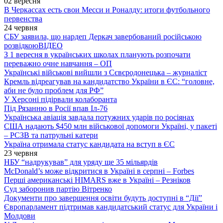
02 вересня
В Черкассах есть свои Месси и Роналду: итоги футбольного
первенства
24 червня
СБУ заявила, що нардеп Деркач завербований російською
розвідкою
ВІДЕО
З 1 вересня в українських школах планують розпочати
переважно очне навчання – ОП
Українські військові вийшли з Сєвєродонецька – журналіст
Кремль відреагував на кандидатство України в ЄС: “головне,
аби не було проблем для РФ”
У Херсоні підірвали колаборанта
Під Рязанню в Росії впав Іл-76
Українська авіація завдала потужних ударів по росіянах
США надають $450 млн військової допомоги Україні, у пакеті
– РСЗВ та патрульні катери
Україна отримала статус кандидата на вступ в ЄС
23 червня
НБУ “надрукував” для уряду ще 35 мільярдів
McDonald’s може відкритися в Україні в серпні – Forbes
Перші американські HIMARS вже в Україні – Резніков
Суд заборонив партію Вітренко
Документи про завершення освіти будуть доступні в “Дії”
Європарламент підтримав кандидатський статус для України і
Молдови