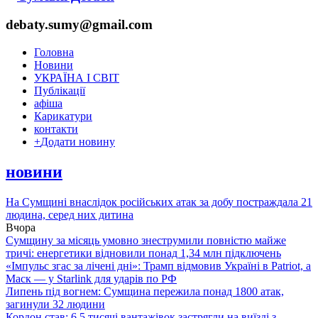
debaty.sumy@gmail.com
Головна
Новини
УКРАЇНА І СВІТ
Публікації
афіша
Карикатури
контакти
+
Додати новину
новини
На Сумщині внаслідок російських атак за добу постраждала 21
людина, серед них дитина
Вчора
Сумщину за місяць умовно знеструмили повністю майже
тричі: енергетики відновили понад 1,34 млн підключень
«Імпульс згас за лічені дні»: Трамп відмовив Україні в Patriot, а
Маск — у Starlink для ударів по РФ
Липень під вогнем: Сумщина пережила понад 1800 атак,
загинули 32 людини
Кордон став: 6,5 тисячі вантажівок застрягли на виїзді з