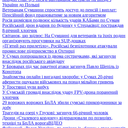
України до Польщі
Ветеранам Сумщини спростять доступ до пенсій і виплат:
Пенсійний фонд працюватиме за новим алгоритмом
Росія щомісяця подвоює кількість ударів КАБами по Сумам
Російський дрон вдарив по будинку у Стецьківці: постраждав
8-річний хлопчик
Світанок, що зцілює: На Сумщині для ветеранів та їхніх родин
організовують прогулянки на SUP-дошках
«П’ятий раз прилетіло». Російські безпілотники атакували
промислове підприємство в Охтирці
У Сумах попрощалися із двома сестричками, які загинули
внаслідок російського авіаудару
У Броварах під час ракетної атаки загинув Павло Шепіль із
Конотопа
Знайомства онлайн і вигадані хвороби: у Сумах 20-річні
аферисти ошукали військових на понад мільйон гривень
У Тростянці чули вибух
У Сумській громаді внаслідок удару FPV-дрона поранений
хлопчик
29 ворожих ворожих БпЛА збили сумські прикордонники за
добу
Трагедія на озері у Глухові: загинув 66-річний чоловік
Дрони «Сталевого кордону» відпрацювали по позиціях,
техніці та БпЛА ворога
ВІДЕО