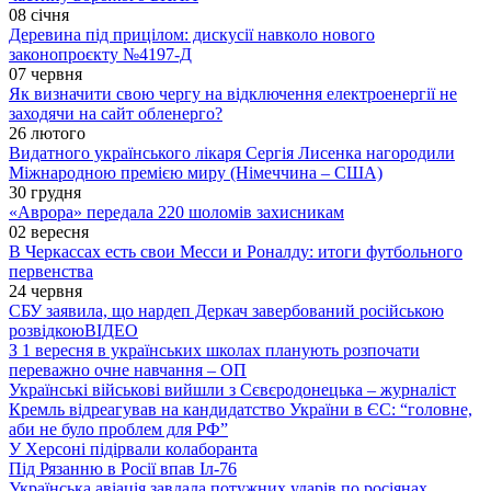
08 січня
Деревина під прицілом: дискусії навколо нового
законопроєкту №4197-Д
07 червня
Як визначити свою чергу на відключення електроенергії не
заходячи на сайт обленерго?
26 лютого
Видатного українського лікаря Сергія Лисенка нагородили
Міжнародною премією миру (Німеччина – США)
30 грудня
«Аврора» передала 220 шоломів захисникам
02 вересня
В Черкассах есть свои Месси и Роналду: итоги футбольного
первенства
24 червня
СБУ заявила, що нардеп Деркач завербований російською
розвідкою
ВІДЕО
З 1 вересня в українських школах планують розпочати
переважно очне навчання – ОП
Українські військові вийшли з Сєвєродонецька – журналіст
Кремль відреагував на кандидатство України в ЄС: “головне,
аби не було проблем для РФ”
У Херсоні підірвали колаборанта
Під Рязанню в Росії впав Іл-76
Українська авіація завдала потужних ударів по росіянах