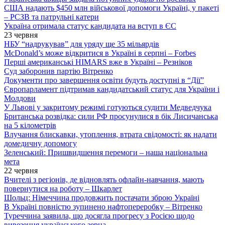
США надають $450 млн військової допомоги Україні, у пакеті
– РСЗВ та патрульні катери
Україна отримала статус кандидата на вступ в ЄС
23 червня
НБУ “надрукував” для уряду ще 35 мільярдів
McDonald’s може відкритися в Україні в серпні – Forbes
Перші американські HIMARS вже в Україні – Резніков
Суд заборонив партію Вітренко
Документи про завершення освіти будуть доступні в “Дії”
Європарламент підтримав кандидатський статус для України і
Молдови
У Львові у закритому режимі готуються судити Медведчука
Британська розвідка: сили РФ просунулися в бік Лисичанська
на 5 кілометрів
Влучання блискавки, утоплення, втрата свідомості: як надати
домедичну допомогу
Зеленський: Пришвидшення перемоги – наша національна
мета
22 червня
Вчителі з регіонів, де відновлять офлайн-навчання, мають
повернутися на роботу – Шкарлет
Шольц: Німеччина продовжить постачати зброю Україні
В Україні повністю зупинено нафтопереробку – Вітренко
Туреччина заявила, що досягла прогресу з Росією щодо
вивезення українського зерна