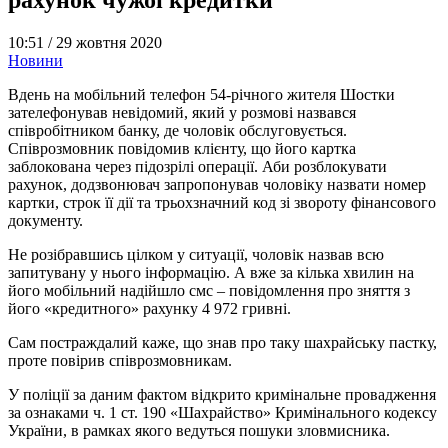
10:51 /
29 жовтня 2020
Новини
Вдень на мобільний телефон 54-річного жителя Шостки
зателефонував невідомий, який у розмові назвався
співробітником банку, де чоловік обслуговується.
Співрозмовник повідомив клієнту, що його картка
заблокована через підозрілі операції. Аби розблокувати
рахунок, додзвонювач запропонував чоловіку назвати номер
картки, строк її дії та трьохзначний код зі звороту фінансового
документу.
Не розібравшись цілком у ситуації, чоловік назвав всю
запитувану у нього інформацію. А вже за кілька хвилин на
його мобільний надійшло смс – повідомлення про зняття з
його «кредитного» рахунку 4 972 гривні.
Сам постраждалий каже, що знав про таку шахрайську пастку,
проте повірив співрозмовникам.
У поліції за даним фактом відкрито кримінальне провадження
за ознаками ч. 1 ст. 190 «Шахрайство» Кримінального кодексу
України, в рамках якого ведуться пошуки зловмисника.