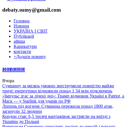
debaty.sumy@gmail.com
Головна
Новини
УКРАЇНА І СВІТ
Публікації
афіша
Карикатури
контакти
+
Додати новину
новини
Вчора
Сумщину за місяць умовно знеструмили повністю майже
тричі: енергетики відновили понад 1,34 млн підключень
«Імпульс згас за лічені дні»: Трамп відмовив Україні в Patriot, а
Маск — у Starlink для ударів по РФ
Липень під вогнем: Сумщина пережила понад 1800 атак,
загинули 32 людини
Кордон став: 6,5 тисячі вантажівок застрягли на виїзді з
України до Польщі
Ветеранам Сумщини спростять доступ до пенсій і виплат: