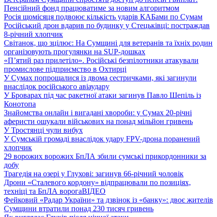
Пенсійний фонд працюватиме за новим алгоритмом
Росія щомісяця подвоює кількість ударів КАБами по Сумам
Російський дрон вдарив по будинку у Стецьківці: постраждав
8-річний хлопчик
Світанок, що зцілює: На Сумщині для ветеранів та їхніх родин
організовують прогулянки на SUP-дошках
«П’ятий раз прилетіло». Російські безпілотники атакували
промислове підприємство в Охтирці
У Сумах попрощалися із двома сестричками, які загинули
внаслідок російського авіаудару
У Броварах під час ракетної атаки загинув Павло Шепіль із
Конотопа
Знайомства онлайн і вигадані хвороби: у Сумах 20-річні
аферисти ошукали військових на понад мільйон гривень
У Тростянці чули вибух
У Сумській громаді внаслідок удару FPV-дрона поранений
хлопчик
29 ворожих ворожих БпЛА збили сумські прикордонники за
добу
Трагедія на озері у Глухові: загинув 66-річний чоловік
Дрони «Сталевого кордону» відпрацювали по позиціях,
техніці та БпЛА ворога
ВІДЕО
Фейковий «Радар України» та дзвінок із «банку»: двоє жителів
Сумщини втратили понад 230 тисяч гривень