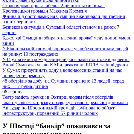
Як виглядає Глухів після нічної атаки
Стало відомо про загибель 22-річного захисника з
Кролевецької громади Максима Кременя
Жнива під обстрілами: на Сумщині вже зібрали дві третини
ранніх зернових
Безпекова ситуація в Сумській області станом на ранок 7
серпня
Бджолярі Сумщини збирають великі врожаї меду попри умови
війни
У Білопільській громаді ворог атакував безпілотником людей
на ринку: 10 постраждалих
У Глухівській громаді знищене росіянами поштове відділення
Вночі Суми атакували КАБи, реактивні БПЛА та інші дрони
У Сумах призупинять одну з водонасосних станцій на час
проведення ремонту
48 обстрілів за добу: на Сумщині поранено 13 людей, серед
них — 7-річна дитина
06 серпня
Театр замість гречки: в Охтирці людям після обстрілів
влаштували «акторську розрядку» замість реальної допомоги
Авіаудар по Шосткинській громаді: зруйновано об’єкт
інфраструктури, поранений 57-річний чоловік
У Шостці “банкір” поживився за
рахунок чужої кредитки