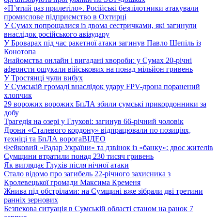
«П’ятий раз прилетіло». Російські безпілотники атакували
промислове підприємство в Охтирці
У Сумах попрощалися із двома сестричками, які загинули
внаслідок російського авіаудару
У Броварах під час ракетної атаки загинув Павло Шепіль із
Конотопа
Знайомства онлайн і вигадані хвороби: у Сумах 20-річні
аферисти ошукали військових на понад мільйон гривень
У Тростянці чули вибух
У Сумській громаді внаслідок удару FPV-дрона поранений
хлопчик
29 ворожих ворожих БпЛА збили сумські прикордонники за
добу
Трагедія на озері у Глухові: загинув 66-річний чоловік
Дрони «Сталевого кордону» відпрацювали по позиціях,
техніці та БпЛА ворога
ВІДЕО
Фейковий «Радар України» та дзвінок із «банку»: двоє жителів
Сумщини втратили понад 230 тисяч гривень
Як виглядає Глухів після нічної атаки
Стало відомо про загибель 22-річного захисника з
Кролевецької громади Максима Кременя
Жнива під обстрілами: на Сумщині вже зібрали дві третини
ранніх зернових
Безпекова ситуація в Сумській області станом на ранок 7