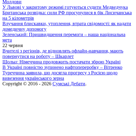
Молдови
У Львові у закритому режимі готуються судити Медведчука
Британська розвідка: сили РФ просунулися в бік Лисичанська
на 5 кілометрів
Влучання блискавки, утоплення, втрата свідомості: як надати
домедичну допомогу
Зеленський: Пришвидшення перемоги – наша національна
мета
22 червня
Вчителі з регіонів, де відновлять офлайн-навчання, мають
повернутися на роботу – Шкарлет
Шольц: Німеччина продовжить постачати зброю Україні
В Україні повністю зупинено нафтопереробку – Вітренко
Туреччина заявила, що досягла прогресу з Росією щодо
вивезення українського зерна
Copyright © 2016 - 2026
Сумські Дебати
.