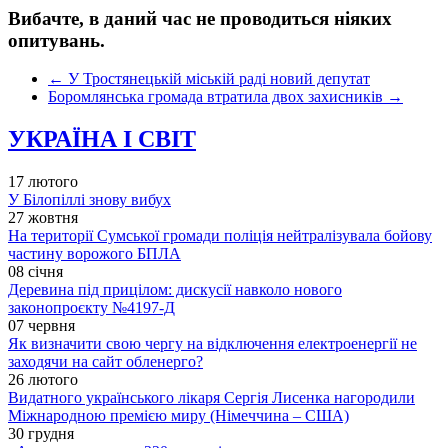
Вибачте, в даний час не проводиться ніяких
опитувань.
←
У Тростянецькій міській раді новий депутат
Боромлянська громада втратила двох захисників
→
УКРАЇНА І СВІТ
17 лютого
У Білопіллі знову вибух
27 жовтня
На території Сумської громади поліція нейтралізувала бойову
частину ворожого БПЛА
08 січня
Деревина під прицілом: дискусії навколо нового
законопроєкту №4197-Д
07 червня
Як визначити свою чергу на відключення електроенергії не
заходячи на сайт обленерго?
26 лютого
Видатного українського лікаря Сергія Лисенка нагородили
Міжнародною премією миру (Німеччина – США)
30 грудня