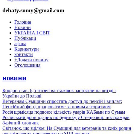
debaty.sumy@gmail.com
Головна
Новини
УКРАЇНА І СВІТ
Публікації
афіша
Карикатури
контакти
+
Додати новину
Оголошення
новини
Кордон став: 6,5 тисячі вантажівок застрягли на виїзді з
України до Польщі
Ветеранам Сумщини спростять доступ до пенсій і виплат:
Пенсійний фонд працюватиме за новим алгоритмом
Росія щомісяця подвоює кількість ударів КАБами по Сумам
Російський дрон вдарив по будинку у Стецьківці: постраждав
8-річний хлопчик
Світанок, що зцілює: На Сумщині для ветеранів та їхніх родин
організовують прогулянки на SUP-дошках