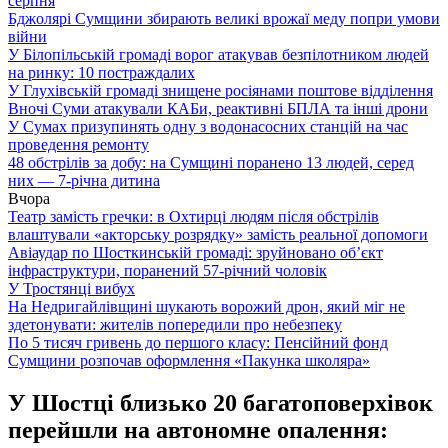
серпня
Бджолярі Сумщини збирають великі врожаї меду попри умови
війни
У Білопільській громаді ворог атакував безпілотником людей
на ринку: 10 постраждалих
У Глухівській громаді знищене росіянами поштове відділення
Вночі Суми атакували КАБи, реактивні БПЛА та інші дрони
У Сумах призупинять одну з водонасосних станцій на час
проведення ремонту
48 обстрілів за добу: на Сумщині поранено 13 людей, серед
них — 7-річна дитина
Вчора
Театр замість гречки: в Охтирці людям після обстрілів
влаштували «акторську розрядку» замість реальної допомоги
Авіаудар по Шосткинській громаді: зруйновано об’єкт
інфраструктури, поранений 57-річний чоловік
У Тростянці вибух
На Недригайлівщині шукають ворожий дрон, який міг не
здетонувати: жителів попередили про небезпеку
По 5 тисяч гривень до першого класу: Пенсійний фонд
Сумщини розпочав оформлення «Пакунка школяра»
У Шостці близько 20 багатоповерхівок
перейшли на автономне опалення: