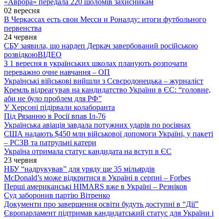
«Аврора» передала 220 шоломів захисникам
02 вересня
В Черкассах есть свои Месси и Роналду: итоги футбольного
первенства
24 червня
СБУ заявила, що нардеп Деркач завербований російською
розвідкою
ВІДЕО
З 1 вересня в українських школах планують розпочати
переважно очне навчання – ОП
Українські військові вийшли з Сєвєродонецька – журналіст
Кремль відреагував на кандидатство України в ЄС: “головне,
аби не було проблем для РФ”
У Херсоні підірвали колаборанта
Під Рязанню в Росії впав Іл-76
Українська авіація завдала потужних ударів по росіянах
США надають $450 млн військової допомоги Україні, у пакеті
– РСЗВ та патрульні катери
Україна отримала статус кандидата на вступ в ЄС
23 червня
НБУ “надрукував” для уряду ще 35 мільярдів
McDonald’s може відкритися в Україні в серпні – Forbes
Перші американські HIMARS вже в Україні – Резніков
Суд заборонив партію Вітренко
Документи про завершення освіти будуть доступні в “Дії”
Європарламент підтримав кандидатський статус для України і