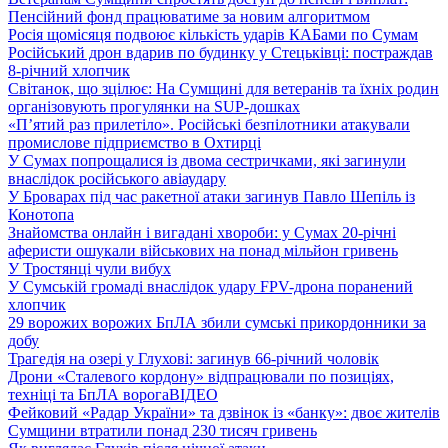
Пенсійний фонд працюватиме за новим алгоритмом
Росія щомісяця подвоює кількість ударів КАБами по Сумам
Російський дрон вдарив по будинку у Стецьківці: постраждав
8-річний хлопчик
Світанок, що зцілює: На Сумщині для ветеранів та їхніх родин
організовують прогулянки на SUP-дошках
«П’ятий раз прилетіло». Російські безпілотники атакували
промислове підприємство в Охтирці
У Сумах попрощалися із двома сестричками, які загинули
внаслідок російського авіаудару
У Броварах під час ракетної атаки загинув Павло Шепіль із
Конотопа
Знайомства онлайн і вигадані хвороби: у Сумах 20-річні
аферисти ошукали військових на понад мільйон гривень
У Тростянці чули вибух
У Сумській громаді внаслідок удару FPV-дрона поранений
хлопчик
29 ворожих ворожих БпЛА збили сумські прикордонники за
добу
Трагедія на озері у Глухові: загинув 66-річний чоловік
Дрони «Сталевого кордону» відпрацювали по позиціях,
техніці та БпЛА ворога
ВІДЕО
Фейковий «Радар України» та дзвінок із «банку»: двоє жителів
Сумщини втратили понад 230 тисяч гривень