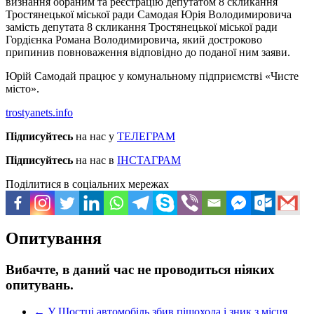
визнання обраним та реєстрацію депутатом 8 скликання
Тростянецької міської ради Самодая Юрія Володимировича
замість депутата 8 скликання Тростянецької міської ради
Гордієнка Романа Володимировича, який достроково
припинив повноваження відповідно до поданої ним заяви.
Юрій Самодай працює у комунальному підприємстві «Чисте
місто».
trostyanets.info
Підписуйтесь
на нас у
ТЕЛЕГРАМ
Підписуйтесь
на нас в
ІНСТАГРАМ
Поділитися в соціальних мережах
Опитування
Вибачте, в даний час не проводиться ніяких
опитувань.
←
У Шостці автомобіль збив пішохода і зник з місця