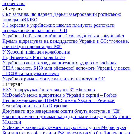
первенства
24 червня
СБУ заявила, що нардеп Деркач завербований російською
розвідкою
ВІДЕО
З 1 вересня в українських школах планують розпочати
переважно очне навчання – ОП
Українські військові вийшли з Сєвєродонецька – журналіст
Кремль відреагував на кандидатство України в ЄС: “головне,
аби не було проблем для РФ”
У Херсоні підірвали колаборанта
Під Рязанню в Росії впав Іл-76
Українська авіація завдала потужних ударів по росіянах
США надають $450 млн військової допомоги Україні, у пакеті
– РСЗВ та патрульні катери
Україна отримала статус кандидата на вступ в ЄС
23 червня
НБУ “надрукував” для уряду ще 35 мільярдів
McDonald’s може відкритися в Україні в серпні – Forbes
Перші американські HIMARS вже в Україні – Резніков
Суд заборонив партію Вітренко
Документи про завершення освіти будуть доступні в “Дії”
Європарламент підтримав кандидатський статус для України і
Молдови
У Львові у закритому режимі готуються судити Медведчука
Британська розвідка: сили РФ просунулися в бік Лисичанська