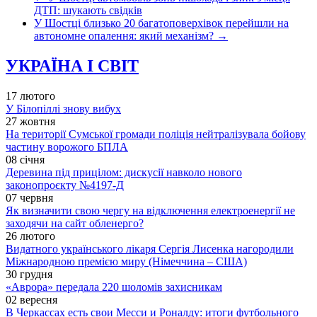
ДТП: шукають свідків
У Шостці близько 20 багатоповерхівок перейшли на
автономне опалення: який механізм?
→
УКРАЇНА І СВІТ
17 лютого
У Білопіллі знову вибух
27 жовтня
На території Сумської громади поліція нейтралізувала бойову
частину ворожого БПЛА
08 січня
Деревина під прицілом: дискусії навколо нового
законопроєкту №4197-Д
07 червня
Як визначити свою чергу на відключення електроенергії не
заходячи на сайт обленерго?
26 лютого
Видатного українського лікаря Сергія Лисенка нагородили
Міжнародною премією миру (Німеччина – США)
30 грудня
«Аврора» передала 220 шоломів захисникам
02 вересня
В Черкассах есть свои Месси и Роналду: итоги футбольного