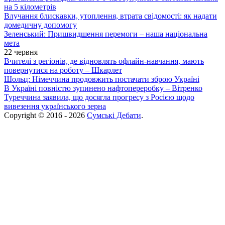
на 5 кілометрів
Влучання блискавки, утоплення, втрата свідомості: як надати
домедичну допомогу
Зеленський: Пришвидшення перемоги – наша національна
мета
22 червня
Вчителі з регіонів, де відновлять офлайн-навчання, мають
повернутися на роботу – Шкарлет
Шольц: Німеччина продовжить постачати зброю Україні
В Україні повністю зупинено нафтопереробку – Вітренко
Туреччина заявила, що досягла прогресу з Росією щодо
вивезення українського зерна
Copyright © 2016 - 2026
Сумські Дебати
.