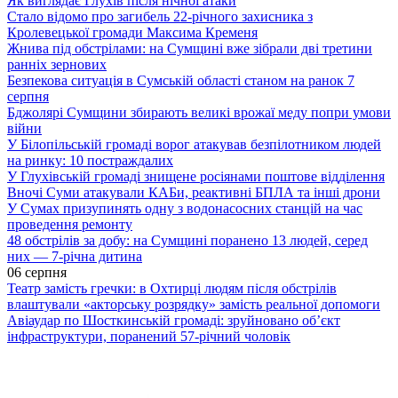
Як виглядає Глухів після нічної атаки
Стало відомо про загибель 22-річного захисника з
Кролевецької громади Максима Кременя
Жнива під обстрілами: на Сумщині вже зібрали дві третини
ранніх зернових
Безпекова ситуація в Сумській області станом на ранок 7
серпня
Бджолярі Сумщини збирають великі врожаї меду попри умови
війни
У Білопільській громаді ворог атакував безпілотником людей
на ринку: 10 постраждалих
У Глухівській громаді знищене росіянами поштове відділення
Вночі Суми атакували КАБи, реактивні БПЛА та інші дрони
У Сумах призупинять одну з водонасосних станцій на час
проведення ремонту
48 обстрілів за добу: на Сумщині поранено 13 людей, серед
них — 7-річна дитина
06 серпня
Театр замість гречки: в Охтирці людям після обстрілів
влаштували «акторську розрядку» замість реальної допомоги
Авіаудар по Шосткинській громаді: зруйновано об’єкт
інфраструктури, поранений 57-річний чоловік