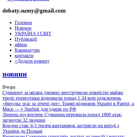
debaty.sumy@gmail.com
Головна
Новини
УКРАЇНА І СВІТ
Публікації
афіша
Карикатури
контакти
+
Додати новину
новини
Вчора
Сумщину за місяць умовно знеструмили повністю майже
тричі: енергетики відновили понад 1,34 млн підключень
«Імпульс згас за лічені дні»: Трамп відмовив Україні в Patriot, а
Маск — у Starlink для ударів по РФ
Липень під вогнем: Сумщина пережила понад 1800 атак,
загинули 32 людини
Кордон став: 6,5 тисячі вантажівок застрягли на виїзді з
України до Польщі
Ветеранам Сумщини спростять доступ до пенсій і виплат: