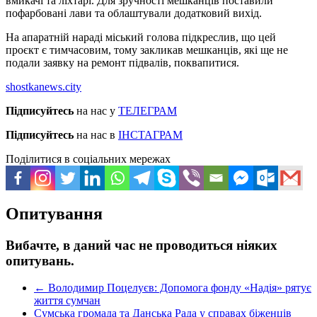
вмикачі та ліхтарі. Для зручності мешканців поставили
пофарбовані лави та облаштували додатковий вихід.
На апаратній нараді міський голова підкреслив, що цей
проєкт є тимчасовим, тому закликав мешканців, які ще не
подали заявку на ремонт підвалів, поквапитися.
shostkanews.city
Підписуйтесь
на нас у
ТЕЛЕГРАМ
Підписуйтесь
на нас в
ІНСТАГРАМ
Поділитися в соціальних мережах
Опитування
Вибачте, в даний час не проводиться ніяких
опитувань.
←
Володимир Поцелуєв: Допомога фонду «Надія» рятує
життя сумчан
Сумська громада та Данська Рада у справах біженців