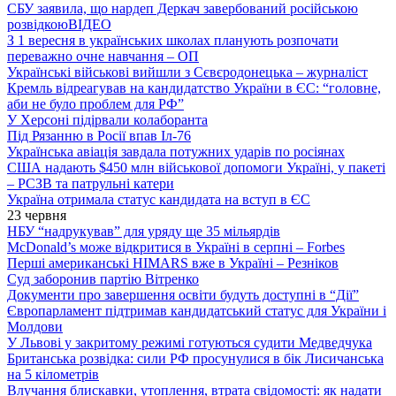
СБУ заявила, що нардеп Деркач завербований російською
розвідкою
ВІДЕО
З 1 вересня в українських школах планують розпочати
переважно очне навчання – ОП
Українські військові вийшли з Сєвєродонецька – журналіст
Кремль відреагував на кандидатство України в ЄС: “головне,
аби не було проблем для РФ”
У Херсоні підірвали колаборанта
Під Рязанню в Росії впав Іл-76
Українська авіація завдала потужних ударів по росіянах
США надають $450 млн військової допомоги Україні, у пакеті
– РСЗВ та патрульні катери
Україна отримала статус кандидата на вступ в ЄС
23 червня
НБУ “надрукував” для уряду ще 35 мільярдів
McDonald’s може відкритися в Україні в серпні – Forbes
Перші американські HIMARS вже в Україні – Резніков
Суд заборонив партію Вітренко
Документи про завершення освіти будуть доступні в “Дії”
Європарламент підтримав кандидатський статус для України і
Молдови
У Львові у закритому режимі готуються судити Медведчука
Британська розвідка: сили РФ просунулися в бік Лисичанська
на 5 кілометрів
Влучання блискавки, утоплення, втрата свідомості: як надати