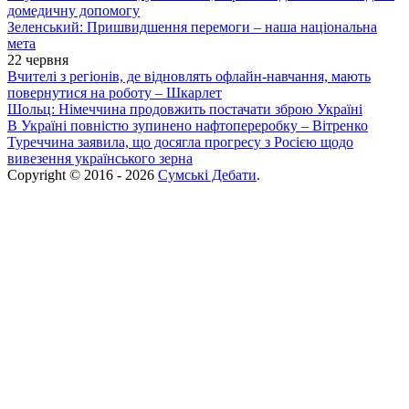
домедичну допомогу
Зеленський: Пришвидшення перемоги – наша національна
мета
22 червня
Вчителі з регіонів, де відновлять офлайн-навчання, мають
повернутися на роботу – Шкарлет
Шольц: Німеччина продовжить постачати зброю Україні
В Україні повністю зупинено нафтопереробку – Вітренко
Туреччина заявила, що досягла прогресу з Росією щодо
вивезення українського зерна
Copyright © 2016 - 2026
Сумські Дебати
.