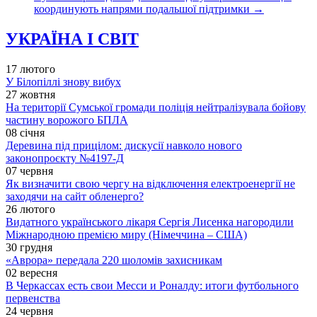
координують напрями подальшої підтримки
→
УКРАЇНА І СВІТ
17 лютого
У Білопіллі знову вибух
27 жовтня
На території Сумської громади поліція нейтралізувала бойову
частину ворожого БПЛА
08 січня
Деревина під прицілом: дискусії навколо нового
законопроєкту №4197-Д
07 червня
Як визначити свою чергу на відключення електроенергії не
заходячи на сайт обленерго?
26 лютого
Видатного українського лікаря Сергія Лисенка нагородили
Міжнародною премією миру (Німеччина – США)
30 грудня
«Аврора» передала 220 шоломів захисникам
02 вересня
В Черкассах есть свои Месси и Роналду: итоги футбольного
первенства
24 червня