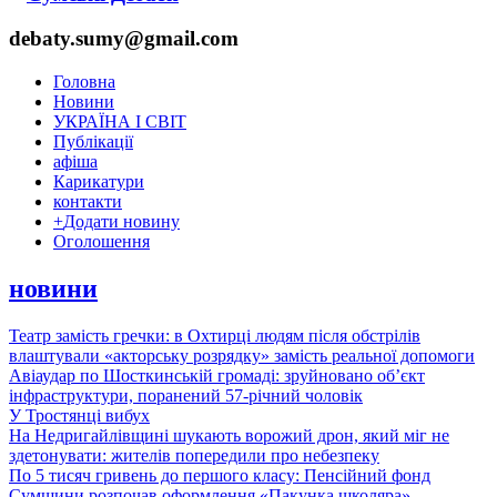
debaty.sumy@gmail.com
Головна
Новини
УКРАЇНА І СВІТ
Публікації
афіша
Карикатури
контакти
+
Додати новину
Оголошення
новини
Театр замість гречки: в Охтирці людям після обстрілів
влаштували «акторську розрядку» замість реальної допомоги
Авіаудар по Шосткинській громаді: зруйновано об’єкт
інфраструктури, поранений 57-річний чоловік
У Тростянці вибух
На Недригайлівщині шукають ворожий дрон, який міг не
здетонувати: жителів попередили про небезпеку
По 5 тисяч гривень до першого класу: Пенсійний фонд
Сумщини розпочав оформлення «Пакунка школяра»