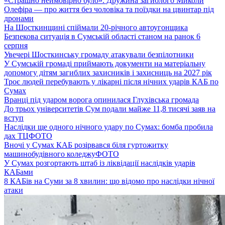
«Страшно неймовірно було». Дружина загиблого Миколи
Олефіра — про життя без чоловіка та поїздки на цвинтар під
дронами
На Шосткинщині спіймали 20-річного автоугонщика
Безпекова ситуація в Сумській області станом на ранок 6
серпня
Увечері Шосткинську громаду атакували безпілотники
У Сумській громаді приймають документи на матеріальну
допомогу дітям загиблих захисників і захисниць на 2027 рік
Троє людей перебувають у лікарні після нічних ударів КАБ по
Сумах
Вранці під ударом ворога опинилася Глухівська громада
До трьох університетів Сум подали майже 11,8 тисячі заяв на
вступ
Наслідки ще одного нічного удару по Сумах: бомба пробила
дах ТЦ
ФОТО
Вночі у Сумах КАБ розірвався біля гуртожитку
машинобудівного коледжу
ФОТО
У Сумах розгортають штаб із ліквідації наслідків ударів
КАБами
8 КАБів на Суми за 8 хвилин: що відомо про наслідки нічної
атаки