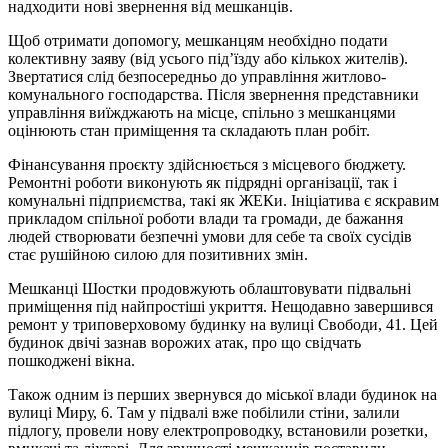
надходити нові звернення від мешканців.
Щоб отримати допомогу, мешканцям необхідно подати
колективну заяву (від усього під’їзду або кількох жителів).
Звертатися слід безпосередньо до управління житлово-
комунального господарства. Після звернення представники
управління виїжджають на місце, спільно з мешканцями
оцінюють стан приміщення та складають план робіт.
Фінансування проєкту здійснюється з місцевого бюджету.
Ремонтні роботи виконують як підрядні організації, так і
комунальні підприємства, такі як ЖЕКи. Ініціатива є яскравим
прикладом спільної роботи влади та громади, де бажання
людей створювати безпечні умови для себе та своїх сусідів
стає рушійною силою для позитивних змін.
Мешканці Шостки продовжують облаштовувати підвальні
приміщення під найпростіші укриття. Нещодавно завершився
ремонт у триповерховому будинку на вулиці Свободи, 41. Цей
будинок двічі зазнав ворожих атак, про що свідчать
пошкоджені вікна.
Також одним із перших звернувся до міської влади будинок на
вулиці Миру, 6. Там у підвалі вже побілили стіни, залили
підлогу, провели нову електропроводку, встановили розетки,