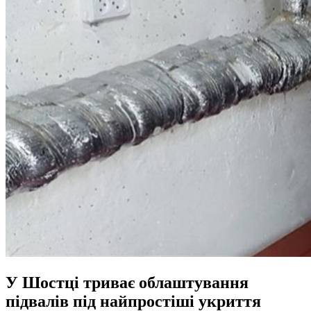
У Шостці триває облаштування
підвалів під найпростіші укриття