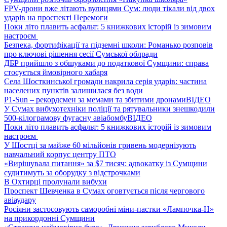
FPV-дрони вже літають вулицями Сум: люди тікали від двох
ударів на проспекті Перемоги
Поки літо плавить асфальт: 5 книжкових історій із зимовим
настроєм
Безпека, фортифікації та підземні школи: Романько розповів
про ключові рішення сесії Сумської облради
ДБР прийшло з обшуками до податкової Сумщини: справа
стосується ймовірного хабаря
Села Шосткинської громади накрила серія ударів: частина
населених пунктів залишилася без води
P1-Sun – рекордсмен за мемами та збитими дронами
ВІДЕО
У Сумах вибухотехніки поліції та рятувальники знешкодили
500-кілограмову фугасну авіабомбу
ВІДЕО
Поки літо плавить асфальт: 5 книжкових історій із зимовим
настроєм
У Шостці за майже 60 мільйонів гривень модернізують
навчальний корпус центру ПТО
«Вирішувала питання» за $7 тисяч: адвокатку із Сумщини
судитимуть за оборудку з відстрочками
В Охтирці пролунали вибухи
Проспект Шевченка в Сумах оговтується після чергового
авіаудару
Росіяни застосовують саморобні міни-пастки «Лампочка-Н»
на прикордонні Сумщини