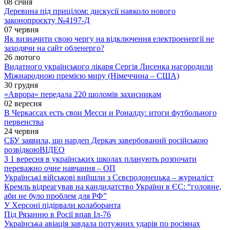
08 січня
Деревина під прицілом: дискусії навколо нового
законопроєкту №4197-Д
07 червня
Як визначити свою чергу на відключення електроенергії не
заходячи на сайт обленерго?
26 лютого
Видатного українського лікаря Сергія Лисенка нагородили
Міжнародною премією миру (Німеччина – США)
30 грудня
«Аврора» передала 220 шоломів захисникам
02 вересня
В Черкассах есть свои Месси и Роналду: итоги футбольного
первенства
24 червня
СБУ заявила, що нардеп Деркач завербований російською
розвідкою
ВІДЕО
З 1 вересня в українських школах планують розпочати
переважно очне навчання – ОП
Українські військові вийшли з Сєвєродонецька – журналіст
Кремль відреагував на кандидатство України в ЄС: “головне,
аби не було проблем для РФ”
У Херсоні підірвали колаборанта
Під Рязанню в Росії впав Іл-76
Українська авіація завдала потужних ударів по росіянах