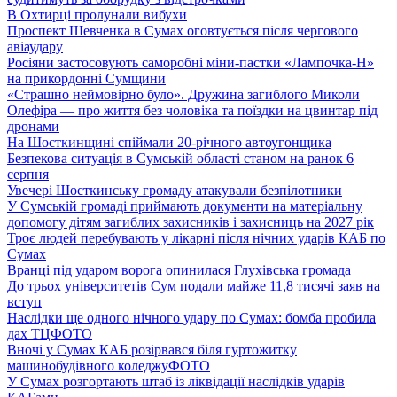
В Охтирці пролунали вибухи
Проспект Шевченка в Сумах оговтується після чергового
авіаудару
Росіяни застосовують саморобні міни-пастки «Лампочка-Н»
на прикордонні Сумщини
«Страшно неймовірно було». Дружина загиблого Миколи
Олефіра — про життя без чоловіка та поїздки на цвинтар під
дронами
На Шосткинщині спіймали 20-річного автоугонщика
Безпекова ситуація в Сумській області станом на ранок 6
серпня
Увечері Шосткинську громаду атакували безпілотники
У Сумській громаді приймають документи на матеріальну
допомогу дітям загиблих захисників і захисниць на 2027 рік
Троє людей перебувають у лікарні після нічних ударів КАБ по
Сумах
Вранці під ударом ворога опинилася Глухівська громада
До трьох університетів Сум подали майже 11,8 тисячі заяв на
вступ
Наслідки ще одного нічного удару по Сумах: бомба пробила
дах ТЦ
ФОТО
Вночі у Сумах КАБ розірвався біля гуртожитку
машинобудівного коледжу
ФОТО
У Сумах розгортають штаб із ліквідації наслідків ударів