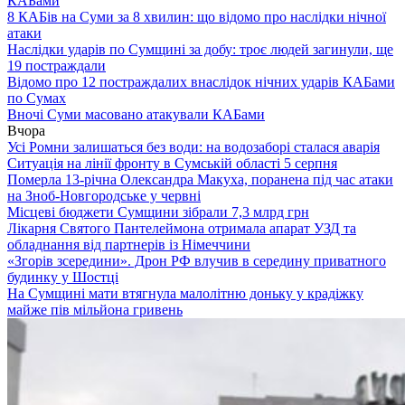
КАБами
8 КАБів на Суми за 8 хвилин: що відомо про наслідки нічної
атаки
Наслідки ударів по Сумщині за добу: троє людей загинули, ще
19 постраждали
Відомо про 12 постраждалих внаслідок нічних ударів КАБами
по Сумах
Вночі Суми масовано атакували КАБами
Вчора
Усі Ромни залишаться без води: на водозаборі сталася аварія
Ситуація на лінії фронту в Сумській області 5 серпня
Померла 13-річна Олександра Макуха, поранена під час атаки
на Зноб-Новгородське у червні
Місцеві бюджети Сумщини зібрали 7,3 млрд грн
Лікарня Святого Пантелеймона отримала апарат УЗД та
обладнання від партнерів із Німеччини
«Згорів зсередини». Дрон РФ влучив в середину приватного
будинку у Шостці
На Сумщині мати втягнула малолітню доньку у крадіжку
майже пів мільйона гривень