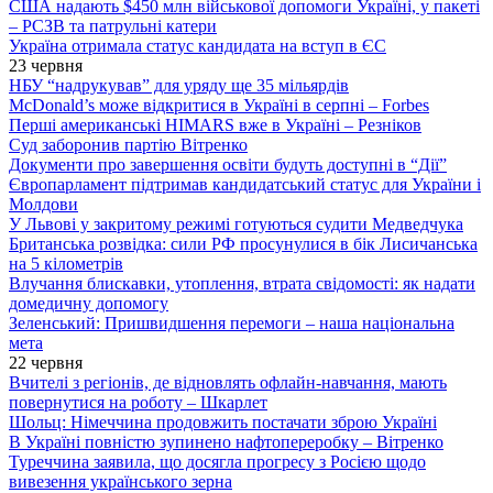
США надають $450 млн військової допомоги Україні, у пакеті
– РСЗВ та патрульні катери
Україна отримала статус кандидата на вступ в ЄС
23 червня
НБУ “надрукував” для уряду ще 35 мільярдів
McDonald’s може відкритися в Україні в серпні – Forbes
Перші американські HIMARS вже в Україні – Резніков
Суд заборонив партію Вітренко
Документи про завершення освіти будуть доступні в “Дії”
Європарламент підтримав кандидатський статус для України і
Молдови
У Львові у закритому режимі готуються судити Медведчука
Британська розвідка: сили РФ просунулися в бік Лисичанська
на 5 кілометрів
Влучання блискавки, утоплення, втрата свідомості: як надати
домедичну допомогу
Зеленський: Пришвидшення перемоги – наша національна
мета
22 червня
Вчителі з регіонів, де відновлять офлайн-навчання, мають
повернутися на роботу – Шкарлет
Шольц: Німеччина продовжить постачати зброю Україні
В Україні повністю зупинено нафтопереробку – Вітренко
Туреччина заявила, що досягла прогресу з Росією щодо
вивезення українського зерна