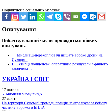
Поділитися в соціальних мережах
Опитування
Вибачте, в даний час не проводиться ніяких
опитувань.
←
Мисливці-перехоплювачі нищать ворожі дрони на
Сумщині
В Охтирці поліцейські оперативно розшукали 4-річного
хлопчика
→
УКРАЇНА І СВІТ
17 лютого
У Білопіллі знову вибух
27 жовтня
На території Сумської громади поліція нейтралізувала бойову
частину ворожого БПЛА