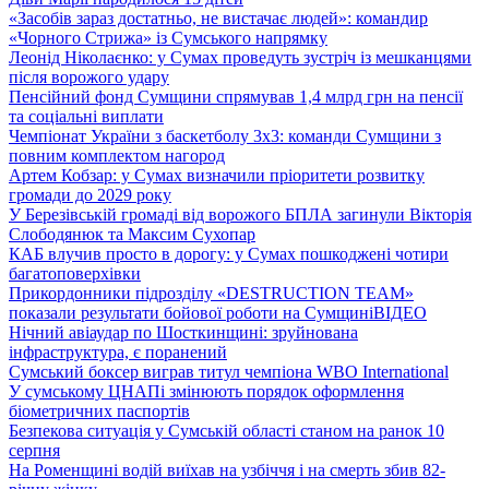
«Засобів зараз достатньо, не вистачає людей»: командир
«Чорного Стрижа» із Сумського напрямку
Леонід Ніколаєнко: у Сумах проведуть зустріч із мешканцями
після ворожого удару
Пенсійний фонд Сумщини спрямував 1,4 млрд грн на пенсії
та соціальні виплати
Чемпіонат України з баскетболу 3х3: команди Сумщини з
повним комплектом нагород
Артем Кобзар: у Сумах визначили пріоритети розвитку
громади до 2029 року
У Березівській громаді від ворожого БПЛА загинули Вікторія
Слободянюк та Максим Сухопар
КАБ влучив просто в дорогу: у Сумах пошкоджені чотири
багатоповерхівки
Прикордонники підрозділу «DESTRUCTION TEAM»
показали результати бойової роботи на Сумщині
ВІДЕО
Нічний авіаудар по Шосткинщині: зруйнована
інфраструктура, є поранений
Сумський боксер виграв титул чемпіона WBO International
У сумському ЦНАПі змінюють порядок оформлення
біометричних паспортів
Безпекова ситуація у Сумській області станом на ранок 10
серпня
На Роменщині водій виїхав на узбіччя і на смерть збив 82-