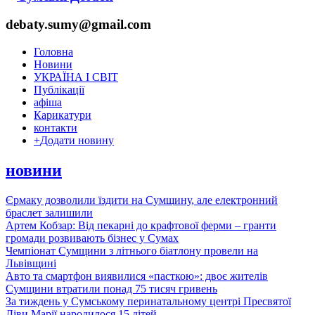
debaty.sumy@gmail.com
Головна
Новини
УКРАЇНА І СВІТ
Публікації
афіша
Карикатури
контакти
+
Додати новину
новини
Єрмаку дозволили їздити на Сумщину, але електронний
браслет залишили
Артем Кобзар: Від пекарні до крафтової ферми – гранти
громади розвивають бізнес у Сумах
Чемпіонат Сумщини з літнього біатлону провели на
Львівщині
Авто та смартфон виявилися «пасткою»: двоє жителів
Сумщини втратили понад 75 тисяч гривень
За тиждень у Сумському перинатальному центрі Пресвятої
Діви Марії народилося 15 дітей