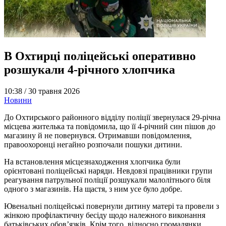
В Охтирці поліцейські оперативно
розшукали 4-річного хлопчика
10:38 /
30 травня 2026
Новини
До Охтирського районного відділу поліції звернулася 29-річна
місцева жителька та повідомила, що її 4-річний син пішов до
магазину й не повернувся. Отримавши повідомлення,
правоохоронці негайно розпочали пошуки дитини.
На встановлення місцезнаходження хлопчика були
орієнтовані поліцейські наряди. Невдовзі працівники групи
реагування патрульної поліції розшукали малолітнього біля
одного з магазинів. На щастя, з ним усе було добре.
Ювенальні поліцейські повернули дитину матері та провели з
жінкою профілактичну бесіду щодо належного виконання
батьківських обов’язків. Крім того, відносно громадянки