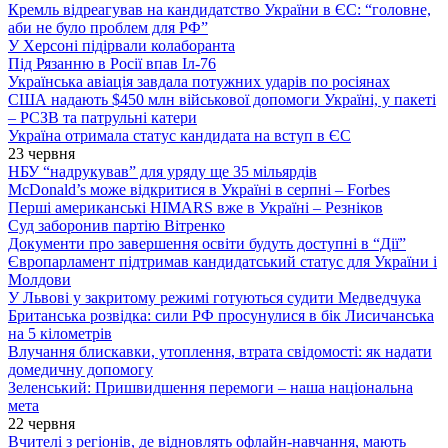
Кремль відреагував на кандидатство України в ЄС: “головне,
аби не було проблем для РФ”
У Херсоні підірвали колаборанта
Під Рязанню в Росії впав Іл-76
Українська авіація завдала потужних ударів по росіянах
США надають $450 млн військової допомоги Україні, у пакеті
– РСЗВ та патрульні катери
Україна отримала статус кандидата на вступ в ЄС
23 червня
НБУ “надрукував” для уряду ще 35 мільярдів
McDonald’s може відкритися в Україні в серпні – Forbes
Перші американські HIMARS вже в Україні – Резніков
Суд заборонив партію Вітренко
Документи про завершення освіти будуть доступні в “Дії”
Європарламент підтримав кандидатський статус для України і
Молдови
У Львові у закритому режимі готуються судити Медведчука
Британська розвідка: сили РФ просунулися в бік Лисичанська
на 5 кілометрів
Влучання блискавки, утоплення, втрата свідомості: як надати
домедичну допомогу
Зеленський: Пришвидшення перемоги – наша національна
мета
22 червня
Вчителі з регіонів, де відновлять офлайн-навчання, мають