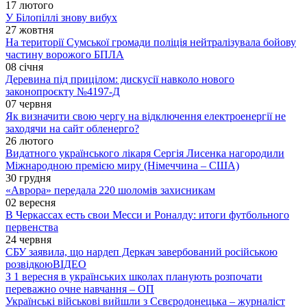
17 лютого
У Білопіллі знову вибух
27 жовтня
На території Сумської громади поліція нейтралізувала бойову
частину ворожого БПЛА
08 січня
Деревина під прицілом: дискусії навколо нового
законопроєкту №4197-Д
07 червня
Як визначити свою чергу на відключення електроенергії не
заходячи на сайт обленерго?
26 лютого
Видатного українського лікаря Сергія Лисенка нагородили
Міжнародною премією миру (Німеччина – США)
30 грудня
«Аврора» передала 220 шоломів захисникам
02 вересня
В Черкассах есть свои Месси и Роналду: итоги футбольного
первенства
24 червня
СБУ заявила, що нардеп Деркач завербований російською
розвідкою
ВІДЕО
З 1 вересня в українських школах планують розпочати
переважно очне навчання – ОП
Українські військові вийшли з Сєвєродонецька – журналіст