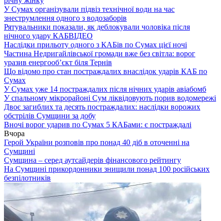
річну жінку
У Сумах організували підвіз технічної води на час
знеструмлення одного з водозаборів
Рятувальники показали, як деблокували чоловіка після
нічного удару КАБ
ВІДЕО
Наслідки прильоту одного з КАБів по Сумах цієї ночі
Частина Недригайлівської громади вже без світла: ворог
уразив енергооб’єкт біля Тернів
Що відомо про стан постраждалих внаслідок ударів КАБ по
Сумах
У Сумах уже 14 постраждалих після нічних ударів авіабомб
У спальному мікрорайоні Сум ліквідовують порив водомережі
Двоє загиблих та десять постраждалих: наслідки ворожих
обстрілів Сумщини за добу
Вночі ворог ударив по Сумах 5 КАБами: є постраждалі
Вчора
Герой України розповів про понад 40 діб в оточенні на
Сумщині
Сумщина – серед аутсайдерів фінансового рейтингу
На Сумщині прикордонники знищили понад 100 російських
безпілотників