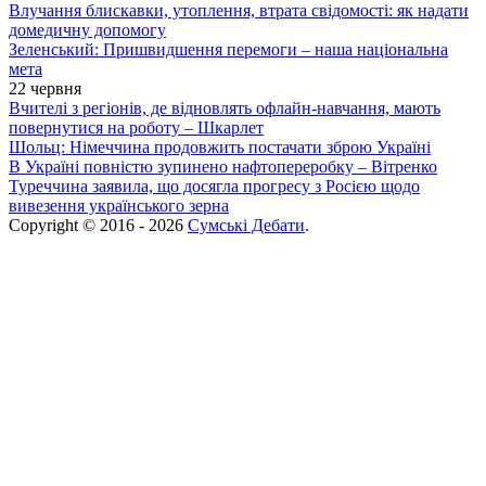
Влучання блискавки, утоплення, втрата свідомості: як надати
домедичну допомогу
Зеленський: Пришвидшення перемоги – наша національна
мета
22 червня
Вчителі з регіонів, де відновлять офлайн-навчання, мають
повернутися на роботу – Шкарлет
Шольц: Німеччина продовжить постачати зброю Україні
В Україні повністю зупинено нафтопереробку – Вітренко
Туреччина заявила, що досягла прогресу з Росією щодо
вивезення українського зерна
Copyright © 2016 - 2026
Сумські Дебати
.