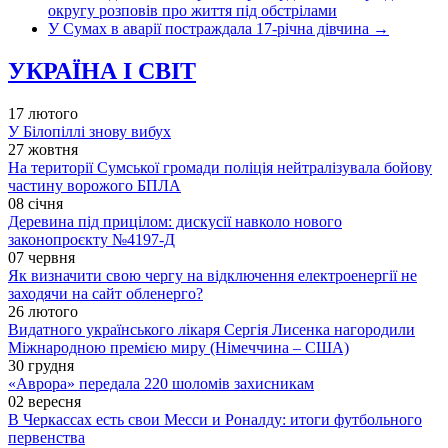
округу розповів про життя під обстрілами
У Сумах в аварії постраждала 17-річна дівчина
→
УКРАЇНА І СВІТ
17 лютого
У Білопіллі знову вибух
27 жовтня
На території Сумської громади поліція нейтралізувала бойову
частину ворожого БПЛА
08 січня
Деревина під прицілом: дискусії навколо нового
законопроєкту №4197-Д
07 червня
Як визначити свою чергу на відключення електроенергії не
заходячи на сайт обленерго?
26 лютого
Видатного українського лікаря Сергія Лисенка нагородили
Міжнародною премією миру (Німеччина – США)
30 грудня
«Аврора» передала 220 шоломів захисникам
02 вересня
В Черкассах есть свои Месси и Роналду: итоги футбольного
первенства