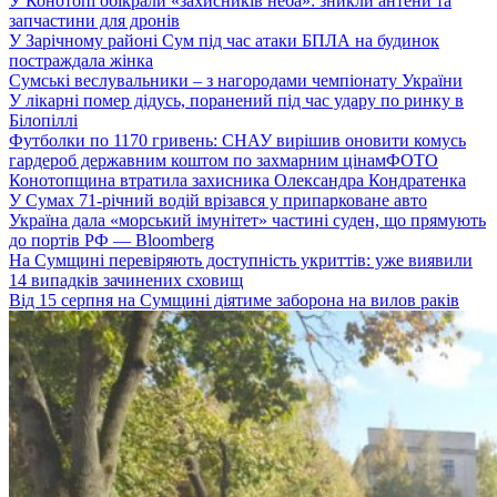
У Конотопі обікрали «захисників неба»: зникли антени та
запчастини для дронів
У Зарічному районі Сум під час атаки БПЛА на будинок
постраждала жінка
Сумські веслувальники – з нагородами чемпіонату України
У лікарні помер дідусь, поранений під час удару по ринку в
Білопіллі
Футболки по 1170 гривень: СНАУ вирішив оновити комусь
гардероб державним коштом по захмарним цінам
ФОТО
Конотопщина втратила захисника Олександра Кондратенка
У Сумах 71-річний водій врізався у припарковане авто
Україна дала «морський імунітет» частині суден, що прямують
до портів РФ — Bloomberg
На Сумщині перевіряють доступність укриттів: уже виявили
14 випадків зачинених сховищ
Від 15 серпня на Сумщині діятиме заборона на вилов раків