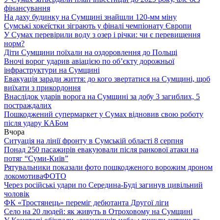
фінансування
На даху будинку на Сумщині знайшли 120-мм міну
Сумські хокеїстки зіграють у фіналі чемпіонату Європи
У Сумах перевірили воду з озер і річки: чи є перевищення
норм?
Діти Сумщини поїхали на оздоровлення до Польщі
Вночі ворог ударив авіацією по обʼєкту дорожньої
інфраструктури на Сумщині
Евакуація заради життя: до кого звертатися на Сумщині, щоб
виїхати з прикордоння
Внаслідок ударів ворога на Сумщині за добу 3 загиблих, 5
постраждалих
Пошкоджений супермаркет у Сумах відновив свою роботу
після удару КАБом
Вчора
Ситуація на лінії фронту в Сумській області 8 серпня
Понад 250 пасажирів евакуювали після ранкової атаки на
потяг “Суми-Київ”
Рятувальники показали фото пошкодженого ворожим дроном
локомотива
ФОТО
Через російські удари по Середина-Буді загинув цивільний
чоловік
ФК «Тростянець» переміг дебютанта Другої ліги
Село на 20 людей: як живуть в Отроховому на Сумщині