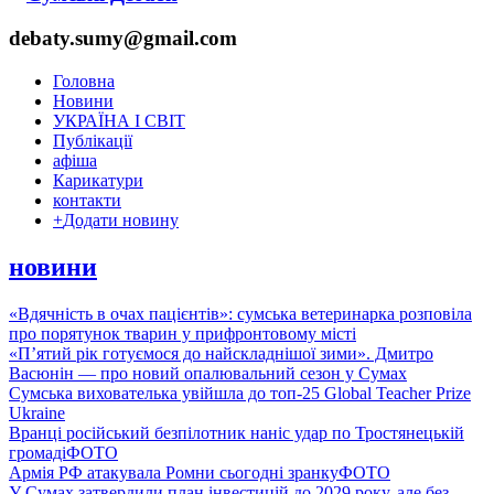
debaty.sumy@gmail.com
Головна
Новини
УКРАЇНА І СВІТ
Публікації
афіша
Карикатури
контакти
+
Додати новину
новини
«Вдячність в очах пацієнтів»: сумська ветеринарка розповіла
про порятунок тварин у прифронтовому місті
«П’ятий рік готуємося до найскладнішої зими». Дмитро
Васюнін — про новий опалювальний сезон у Сумах
Сумська вихователька увійшла до топ-25 Global Teacher Prize
Ukraine
Вранці російський безпілотник наніс удар по Тростянецькій
громаді
ФОТО
Армія РФ атакувала Ромни сьогодні зранку
ФОТО
У Сумах затвердили план інвестицій до 2029 року, але без