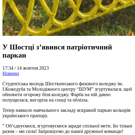
У Шостці з’явився патріотичний
паркан
17:34 /
14 жовтня 2023
Новини
Студентська молодь Шосткинського фахового коледжу ім.
І.Кожедуба та Молодіжного центру “ШУМ” згуртувалася, щоб
обновити огорожу біля коледжу. Фарба на ній давно
полущилася, вигоріла на сонці та облізла.
Тепер навколо навчального закладу яскравий паркан кольорів
українського прапору.
” Об’єднуємося, згуртовуємося заради спільної мети. Бо тільки
разом – ми сила! Запрошуємо до нашої дружньої команди!