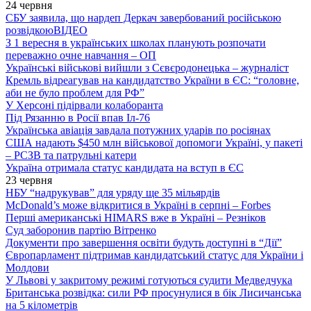
24 червня
СБУ заявила, що нардеп Деркач завербований російською
розвідкою
ВІДЕО
З 1 вересня в українських школах планують розпочати
переважно очне навчання – ОП
Українські військові вийшли з Сєвєродонецька – журналіст
Кремль відреагував на кандидатство України в ЄС: “головне,
аби не було проблем для РФ”
У Херсоні підірвали колаборанта
Під Рязанню в Росії впав Іл-76
Українська авіація завдала потужних ударів по росіянах
США надають $450 млн військової допомоги Україні, у пакеті
– РСЗВ та патрульні катери
Україна отримала статус кандидата на вступ в ЄС
23 червня
НБУ “надрукував” для уряду ще 35 мільярдів
McDonald’s може відкритися в Україні в серпні – Forbes
Перші американські HIMARS вже в Україні – Резніков
Суд заборонив партію Вітренко
Документи про завершення освіти будуть доступні в “Дії”
Європарламент підтримав кандидатський статус для України і
Молдови
У Львові у закритому режимі готуються судити Медведчука
Британська розвідка: сили РФ просунулися в бік Лисичанська
на 5 кілометрів