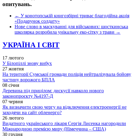
опитувань.
←
У конотопській книгозбірні триває благодійна акція
«Подарунок солдату»
Нове слово в маскуванні для військових: шосткинська
школярка розробила унікальну еко-сітку з трави
→
УКРАЇНА І СВІТ
17 лютого
У Білопіллі знову вибух
27 жовтня
На території Сумської громади поліція нейтралізувала бойову
частину ворожого БПЛА
08 січня
Деревина під прицілом: дискусії навколо нового
законопроєкту №4197-Д
07 червня
Як визначити свою чергу на відключення електроенергії не
заходячи на сайт обленерго?
26 лютого
Видатного українського лікаря Сергія Лисенка нагородили
Міжнародною премією миру (Німеччина – США)
30 грудня