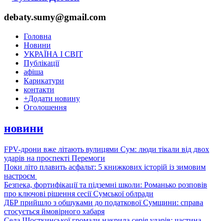
debaty.sumy@gmail.com
Головна
Новини
УКРАЇНА І СВІТ
Публікації
афіша
Карикатури
контакти
+
Додати новину
Оголошення
новини
FPV-дрони вже літають вулицями Сум: люди тікали від двох
ударів на проспекті Перемоги
Поки літо плавить асфальт: 5 книжкових історій із зимовим
настроєм
Безпека, фортифікації та підземні школи: Романько розповів
про ключові рішення сесії Сумської облради
ДБР прийшло з обшуками до податкової Сумщини: справа
стосується ймовірного хабаря
Села Шосткинської громади накрила серія ударів: частина