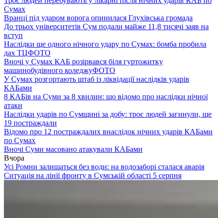
Троє людей перебувають у лікарні після нічних ударів КАБ по
Сумах
Вранці під ударом ворога опинилася Глухівська громада
До трьох університетів Сум подали майже 11,8 тисячі заяв на
вступ
Наслідки ще одного нічного удару по Сумах: бомба пробила
дах ТЦ
ФОТО
Вночі у Сумах КАБ розірвався біля гуртожитку
машинобудівного коледжу
ФОТО
У Сумах розгортають штаб із ліквідації наслідків ударів
КАБами
8 КАБів на Суми за 8 хвилин: що відомо про наслідки нічної
атаки
Наслідки ударів по Сумщині за добу: троє людей загинули, ще
19 постраждали
Відомо про 12 постраждалих внаслідок нічних ударів КАБами
по Сумах
Вночі Суми масовано атакували КАБами
Вчора
Усі Ромни залишаться без води: на водозаборі сталася аварія
Ситуація на лінії фронту в Сумській області 5 серпня