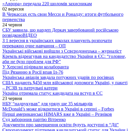
«Аврора» передала 220 шоломів захисникам
02 вересня
В Черкассах есть свои Месси и Роналду: итоги футбольного
первенства
24 червня
СБУ заявила, що нардеп Деркач завербований російською
розвідкою
ВІДЕО
З 1 вересня в українських школах планують розпочати
переважно очне навчання – ОП
Українські військові вийшли з Сєвєродонецька – журналіст
Кремль відреагував на кандидатство України в ЄС: “головне,
аби не було проблем для РФ”
У Херсоні підірвали колаборанта
Під Рязанню в Росії впав Іл-76
Українська авіація завдала потужних ударів по росіянах
США надають $450 млн військової допомоги Україні, у пакеті
– РСЗВ та патрульні катери
Україна отримала статус кандидата на вступ в ЄС
23 червня
НБУ “надрукував” для уряду ще 35 мільярдів
McDonald’s може відкритися в Україні в серпні – Forbes
Перші американські HIMARS вже в Україні – Резніков
Суд заборонив партію Вітренко
Документи про завершення освіти будуть доступні в “Дії”
Європарламент підтримав кандидатський статус для України і