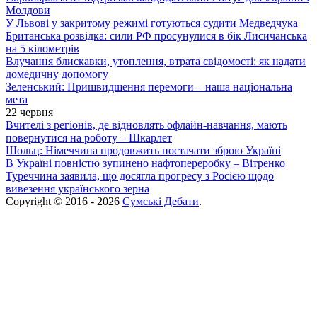
Молдови
У Львові у закритому режимі готуються судити Медведчука
Британська розвідка: сили РФ просунулися в бік Лисичанська
на 5 кілометрів
Влучання блискавки, утоплення, втрата свідомості: як надати
домедичну допомогу
Зеленський: Пришвидшення перемоги – наша національна
мета
22 червня
Вчителі з регіонів, де відновлять офлайн-навчання, мають
повернутися на роботу – Шкарлет
Шольц: Німеччина продовжить постачати зброю Україні
В Україні повністю зупинено нафтопереробку – Вітренко
Туреччина заявила, що досягла прогресу з Росією щодо
вивезення українського зерна
Copyright © 2016 - 2026
Сумські Дебати
.