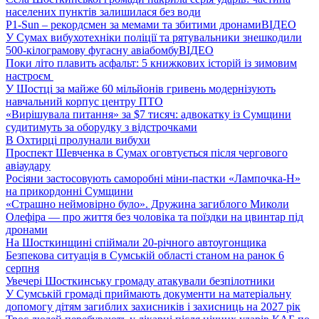
населених пунктів залишилася без води
P1-Sun – рекордсмен за мемами та збитими дронами
ВІДЕО
У Сумах вибухотехніки поліції та рятувальники знешкодили
500-кілограмову фугасну авіабомбу
ВІДЕО
Поки літо плавить асфальт: 5 книжкових історій із зимовим
настроєм
У Шостці за майже 60 мільйонів гривень модернізують
навчальний корпус центру ПТО
«Вирішувала питання» за $7 тисяч: адвокатку із Сумщини
судитимуть за оборудку з відстрочками
В Охтирці пролунали вибухи
Проспект Шевченка в Сумах оговтується після чергового
авіаудару
Росіяни застосовують саморобні міни-пастки «Лампочка-Н»
на прикордонні Сумщини
«Страшно неймовірно було». Дружина загиблого Миколи
Олефіра — про життя без чоловіка та поїздки на цвинтар під
дронами
На Шосткинщині спіймали 20-річного автоугонщика
Безпекова ситуація в Сумській області станом на ранок 6
серпня
Увечері Шосткинську громаду атакували безпілотники
У Сумській громаді приймають документи на матеріальну
допомогу дітям загиблих захисників і захисниць на 2027 рік