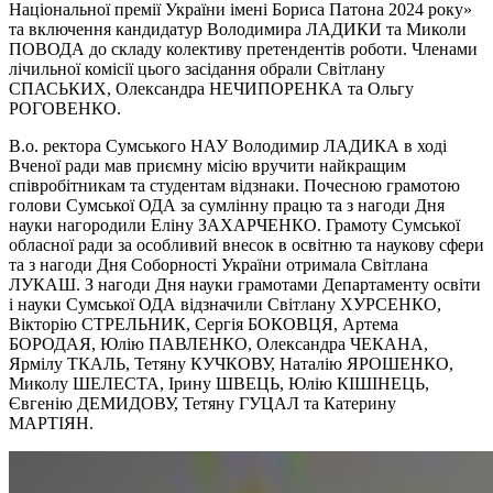
Національної премії України імені Бориса Патона 2024 року»
та включення кандидатур Володимира ЛАДИКИ та Миколи
ПОВОДА до складу колективу претендентів роботи. Членами
лічильної комісії цього засідання обрали Світлану
СПАСЬКИХ, Олександра НЕЧИПОРЕНКА та Ольгу
РОГОВЕНКО.
В.о. ректора Сумського НАУ Володимир ЛАДИКА в ході
Вченої ради мав приємну місію вручити найкращим
співробітникам та студентам відзнаки. Почесною грамотою
голови Сумської ОДА за сумлінну працю та з нагоди Дня
науки нагородили Еліну ЗАХАРЧЕНКО. Грамоту Сумської
обласної ради за особливий внесок в освітню та наукову сфери
та з нагоди Дня Соборності України отримала Світлана
ЛУКАШ. З нагоди Дня науки грамотами Департаменту освіти
і науки Сумської ОДА відзначили Світлану ХУРСЕНКО,
Вікторію СТРЕЛЬНИК, Сергія БОКОВЦЯ, Артема
БОРОДАЯ, Юлію ПАВЛЕНКО, Олександра ЧЕКАНА,
Ярмілу ТКАЛЬ, Тетяну КУЧКОВУ, Наталію ЯРОШЕНКО,
Миколу ШЕЛЕСТА, Ірину ШВЕЦЬ, Юлію КІШІНЕЦЬ,
Євгенію ДЕМИДОВУ, Тетяну ГУЦАЛ та Катерину
МАРТІЯН.