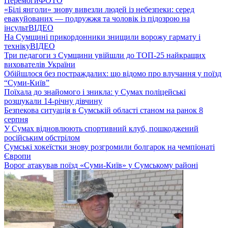
Перемоги
ФОТО
«Білі янголи» знову вивезли людей із небезпеки: серед
евакуйованих — подружжя та чоловік із підозрою на
інсульт
ВІДЕО
На Сумщині прикордонники знищили ворожу гармату і
техніку
ВІДЕО
Три педагоги з Сумщини увійшли до ТОП-25 найкращих
вихователів України
Обійшлося без постраждалих: що відомо про влучання у поїзд
“Суми-Київ”
Поїхала до знайомого і зникла: у Сумах поліцейські
розшукали 14-річну дівчину
Безпекова ситуація в Сумській області станом на ранок 8
серпня
У Сумах відновлюють спортивний клуб, пошкоджений
російським обстрілом
Сумські хокеїстки знову розгромили болгарок на чемпіонаті
Європи
Ворог атакував поїзд «Суми-Київ» у Сумському районі