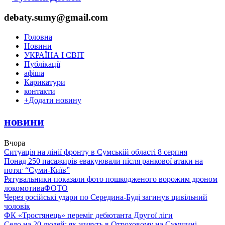
debaty.sumy@gmail.com
Головна
Новини
УКРАЇНА І СВІТ
Публікації
афіша
Карикатури
контакти
+
Додати новину
новини
Вчора
Ситуація на лінії фронту в Сумській області 8 серпня
Понад 250 пасажирів евакуювали після ранкової атаки на
потяг “Суми-Київ”
Рятувальники показали фото пошкодженого ворожим дроном
локомотива
ФОТО
Через російські удари по Середина-Буді загинув цивільний
чоловік
ФК «Тростянець» переміг дебютанта Другої ліги
Село на 20 людей: як живуть в Отроховому на Сумщині