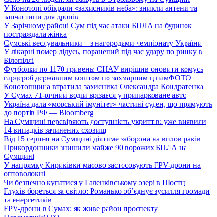
У Конотопі обікрали «захисників неба»: зникли антени та
запчастини для дронів
У Зарічному районі Сум під час атаки БПЛА на будинок
постраждала жінка
Сумські веслувальники – з нагородами чемпіонату України
У лікарні помер дідусь, поранений під час удару по ринку в
Білопіллі
Футболки по 1170 гривень: СНАУ вирішив оновити комусь
гардероб державним коштом по захмарним цінам
ФОТО
Конотопщина втратила захисника Олександра Кондратенка
У Сумах 71-річний водій врізався у припарковане авто
Україна дала «морський імунітет» частині суден, що прямують
до портів РФ — Bloomberg
На Сумщині перевіряють доступність укриттів: уже виявили
14 випадків зачинених сховищ
Від 15 серпня на Сумщині діятиме заборона на вилов раків
Прикордонники знищили майже 90 ворожих БПЛА на
Сумщині
У напрямку Кириківки масово застосовують FPV-дрони на
оптоволокні
Чи безпечно купатися у Галенківському озері в Шостці
Глухів бореться за світло: Романько об’єднує зусилля громади
та енергетиків
FPV-дрони в Сумах: як живе район проспекту