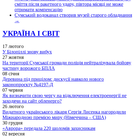
сміття після ракетного удару, півтора місяці не може
отримати компенсацію
Сумський водоканал створив музей старого обладнання
→
УКРАЇНА І СВІТ
17 лютого
У Білопіллі знову вибух
27 жовтня
На території Сумської громади поліція нейтралізувала бойову
частину ворожого БПЛА
08 січня
Деревина під прицілом: дискусії навколо нового
законопроєкту №4197-Д
07 червня
Як визначити свою чергу на відключення електроенергії не
заходячи на сайт обленерго?
26 лютого
Видатного українського лікаря Сергія Лисенка нагородили
Міжнародною премією миру (Німеччина – США)
30 грудня
«Аврора» передала 220 шоломів захисникам
02 вересня