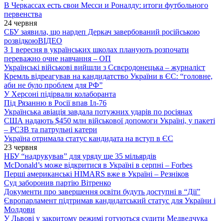
В Черкассах есть свои Месси и Роналду: итоги футбольного
первенства
24 червня
СБУ заявила, що нардеп Деркач завербований російською
розвідкою
ВІДЕО
З 1 вересня в українських школах планують розпочати
переважно очне навчання – ОП
Українські військові вийшли з Сєвєродонецька – журналіст
Кремль відреагував на кандидатство України в ЄС: “головне,
аби не було проблем для РФ”
У Херсоні підірвали колаборанта
Під Рязанню в Росії впав Іл-76
Українська авіація завдала потужних ударів по росіянах
США надають $450 млн військової допомоги Україні, у пакеті
– РСЗВ та патрульні катери
Україна отримала статус кандидата на вступ в ЄС
23 червня
НБУ “надрукував” для уряду ще 35 мільярдів
McDonald’s може відкритися в Україні в серпні – Forbes
Перші американські HIMARS вже в Україні – Резніков
Суд заборонив партію Вітренко
Документи про завершення освіти будуть доступні в “Дії”
Європарламент підтримав кандидатський статус для України і
Молдови
У Львові у закритому режимі готуються судити Медведчука